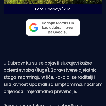
Foto; Pixabay/ŽZJZ
U Dubrovniku su se pojavili slučajevi kažne
bolesti svraba (šuge). Zdravstvene djelatnici
stoga informiraju vrtiće, kako bi se roditelji i
šira javnost upoznali sa simptomima, načinom
prijenosa i mjeramama prevencije.
Prema dermatologu koji je obavijestio