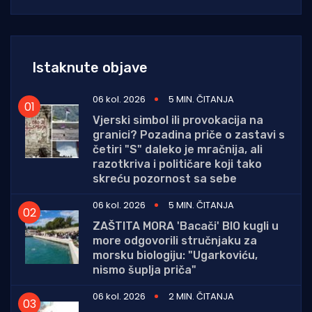
Istaknute objave
06 kol. 2026
5 MIN. ČITANJA
Vjerski simbol ili provokacija na
granici? Pozadina priče o zastavi s
četiri "S" daleko je mračnija, ali
razotkriva i političare koji tako
skreću pozornost sa sebe
06 kol. 2026
5 MIN. ČITANJA
ZAŠTITA MORA 'Bacači' BIO kugli u
more odgovorili stručnjaku za
morsku biologiju: "Ugarkoviću,
nismo šuplja priča"
06 kol. 2026
2 MIN. ČITANJA