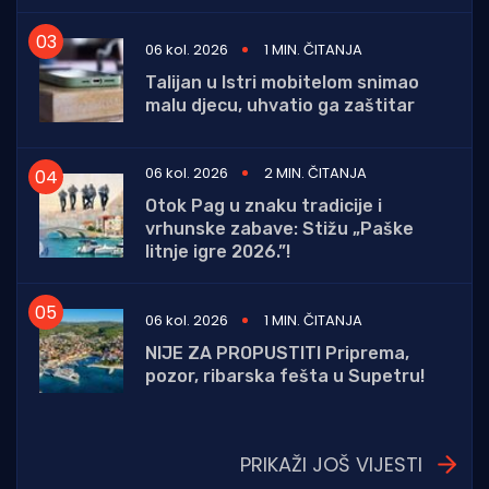
06 kol. 2026
1 MIN. ČITANJA
Talijan u Istri mobitelom snimao
malu djecu, uhvatio ga zaštitar
06 kol. 2026
2 MIN. ČITANJA
Otok Pag u znaku tradicije i
vrhunske zabave: Stižu „Paške
litnje igre 2026.”!
06 kol. 2026
1 MIN. ČITANJA
NIJE ZA PROPUSTITI Priprema,
pozor, ribarska fešta u Supetru!
PRIKAŽI JOŠ VIJESTI