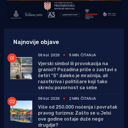
Najnovije objave
06 kol. 2026
5 MIN. ČITANJA
Vjerski simbol ili provokacija na
granici? Pozadina priče o zastavi s
četiri "S" daleko je mračnija, ali
razotkriva i političare koji tako
skreću pozornost sa sebe
06 kol. 2026
2 MIN. ČITANJA
Više od 250.000 noćenja i povratak
pravog turizma: Zašto se u Jelsi
ove godine ostaje duže nego
drugdje?