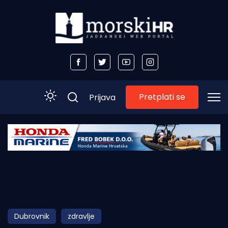
Pretplati se
Prijava
Početna
Morski plus
Morski TV
Obala
Dubrovnik
zdravlje
Otoci