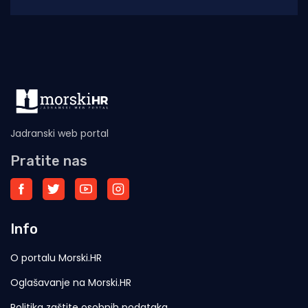
životno ugroženu stranu državljanku i
medicinski tim iz Opće
Jadranski web portal
Pratite nas
Info
O portalu Morski.HR
Oglašavanje na Morski.HR
Politika zaštite osobnih podataka