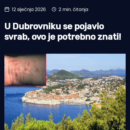
12 siječnja 2026
2 min. čitanja
Turizam i nautika
Pomorstvo
U Dubrovniku se pojavio
Ribolov
svrab, ovo je potrebno znati!
Ekologija
Tradicija i kultura