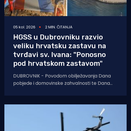
05 kol. 2026
2 MIN. ČITANJA
HGSS u Dubrovniku razvio
veliku hrvatsku zastavu na
tvrđavi sv. Ivana: "Ponosno
pod hrvatskom zastavom"
DUBROVNIK - Povodom obilježavanja Dana
pobjede i domovinske zahvalnosti te Dana
hrvatskih branitelja, pripadnici Hrvatske
gorske službe spašavanja (HGSS) Stanice
Dubrovnik