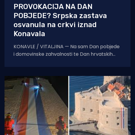
PROVOKACIJA NA DAN
POBJEDE? Srpska zastava
osvanula na crkvi iznad
Konavala
KONAVLE / VITALJINA — Na sam Dan pobjede
i domovinske zahvalnosti te Dan hrvatskih
branitelja, na crkvi sv. Ilije iznad Vitaljine, koja