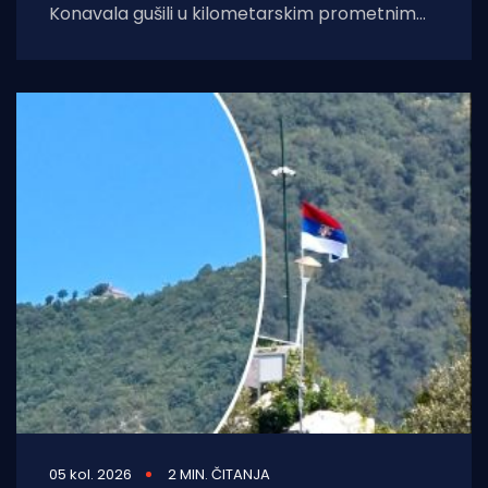
Konavala gušili u kilometarskim prometnim
čepovima na jedinoj lokalnoj cesti, načelniku
Boži Lasiću
05 kol. 2026
2 MIN. ČITANJA