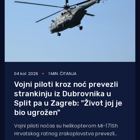
04 kol. 2026
1 MIN. ČITANJA
Vojni piloti kroz noć prevezli
strankinju iz Dubrovnika u
Split pa u Zagreb: "Život joj je
bio ugrožen"
Vojni piloti noćas su helikopterom Mi-171Sh
Hrvatskog ratnog zrakoplovstva prevezli