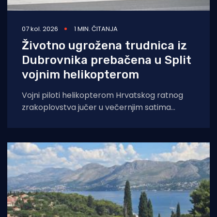
07 kol. 2026
1 MIN. ČITANJA
Životno ugrožena trudnica iz
Dubrovnika prebačena u Split
vojnim helikopterom
Vojni piloti helikopterom Hrvatskog ratnog
zrakoplovstva jučer u večernjim satima
prevezli su životno ugroženu trudnicu iz Opće
bolnice Dubrovnik u