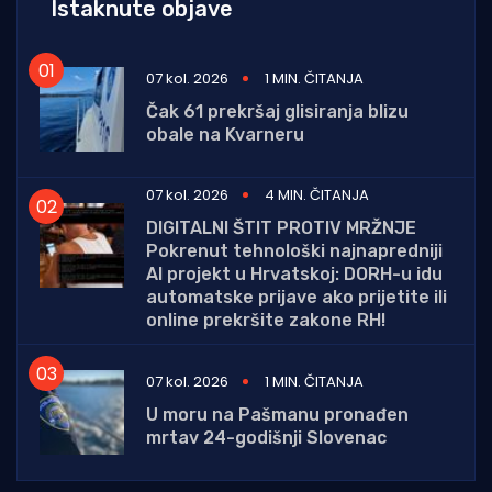
Istaknute objave
07 kol. 2026
1 MIN. ČITANJA
Čak 61 prekršaj glisiranja blizu
obale na Kvarneru
07 kol. 2026
4 MIN. ČITANJA
DIGITALNI ŠTIT PROTIV MRŽNJE
Pokrenut tehnološki najnapredniji
AI projekt u Hrvatskoj: DORH-u idu
automatske prijave ako prijetite ili
online prekršite zakone RH!
07 kol. 2026
1 MIN. ČITANJA
U moru na Pašmanu pronađen
mrtav 24-godišnji Slovenac