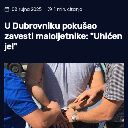
08 rujna 2025
1 min. čitanja
Turizam i nautika
Pomorstvo
U Dubrovniku pokušao
Ribolov
zavesti maloljetnike: "Uhićen
je!"
Ekologija
Tradicija i kultura