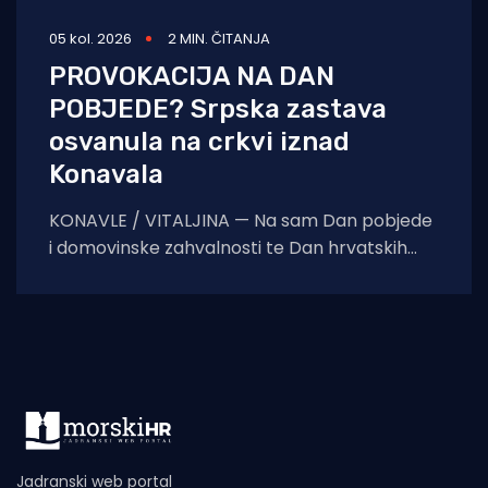
05 kol. 2026
2 MIN. ČITANJA
PROVOKACIJA NA DAN
POBJEDE? Srpska zastava
osvanula na crkvi iznad
Konavala
KONAVLE / VITALJINA — Na sam Dan pobjede
i domovinske zahvalnosti te Dan hrvatskih
branitelja, na crkvi sv. Ilije iznad Vitaljine, koja
Jadranski web portal