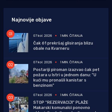
Najnovije objave
07 kol. 2026
1 MIN. ČITANJA
Čak 61 prekršaj glisiranja blizu
obale na Kvarneru
07 kol. 2026
1 MIN. ČITANJA
Postariji piroman izazvao čak pet
požara u Istri u jednom danu: "U
kući mu pronašli kanistar s
benzinom"
07 kol. 2026
1 MIN. ČITANJA
STOP "REZERVACIJI" PLAŽE
Makarski komunalci ponovno