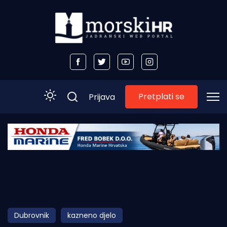
Pretplati se
Prijava
Početna
Morski plus
Morski TV
Obala
Dubrovnik
kazneno djelo
Otoci