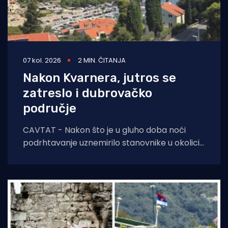
07 kol. 2026
2 MIN. ČITANJA
Nakon Kvarnera, jutros se
zatreslo i dubrovačko
područje
CAVTAT - Nakon što je u gluho doba noći
podrhtavanje uznemirilo stanovnike u okolici
Novog Vinodolskog, jutros se zatreslo i tlo