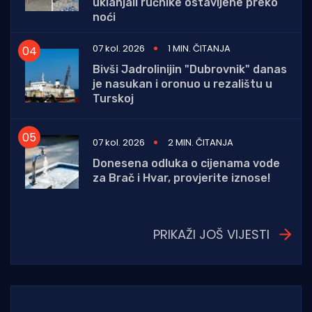
uklanjali ručnike ostavljene preko
noći
07 kol. 2026
1 MIN. ČITANJA
Bivši Jadrolinijin "Dubrovnik" danas
je nasukan i oronuo u rezalištu u
Turskoj
07 kol. 2026
2 MIN. ČITANJA
Donesena odluka o cijenama vode
za Brač i Hvar, provjerite iznose!
PRIKAŽI JOŠ VIJESTI