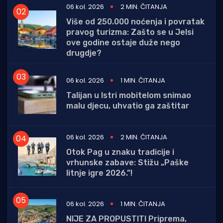
06 kol. 2026
2 MIN. ČITANJA
Više od 250.000 noćenja i povratak
pravog turizma: Zašto se u Jelsi
ove godine ostaje duže nego
drugdje?
06 kol. 2026
1 MIN. ČITANJA
Talijan u Istri mobitelom snimao
malu djecu, uhvatio ga zaštitar
06 kol. 2026
2 MIN. ČITANJA
Otok Pag u znaku tradicije i
vrhunske zabave: Stižu „Paške
litnje igre 2026.”!
06 kol. 2026
1 MIN. ČITANJA
NIJE ZA PROPUSTITI Priprema,