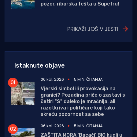
pozor, ribarska fešta u Supetru!
PRIKAŽI JOŠ VIJESTI
Istaknute objave
06 kol. 2026
5 MIN. ČITANJA
Vjerski simbol ili provokacija na
granici? Pozadina priče o zastavi s
četiri "S" daleko je mračnija, ali
razotkriva i političare koji tako
skreću pozornost sa sebe
06 kol. 2026
5 MIN. ČITANJA
ZAŠTITA MORA 'Bacači' BIO kugli u