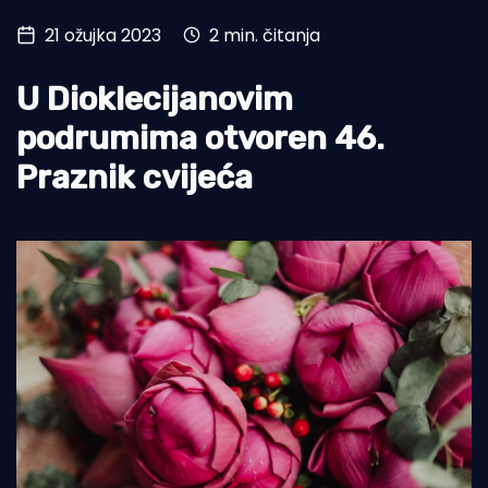
21 ožujka 2023
2 min. čitanja
Turizam i nautika
Pomorstvo
U Dioklecijanovim
Ribolov
podrumima otvoren 46.
Praznik cvijeća
Ekologija
Tradicija i kultura