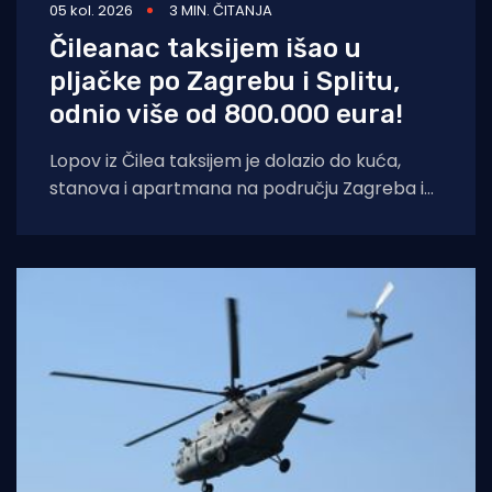
05 kol. 2026
3 MIN. ČITANJA
Čileanac taksijem išao u
pljačke po Zagrebu i Splitu,
odnio više od 800.000 eura!
Lopov iz Čilea taksijem je dolazio do kuća,
stanova i apartmana na području Zagreba i
Splita i počinio znatnu materijalnu