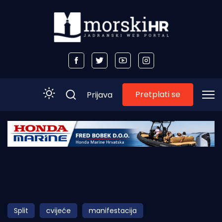
Pretplati se
Prijava
Početna
Morski plus
Morski TV
Obala
Split
cvijeće
manifestacija
Otoci