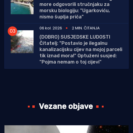
more odgovorili stručnjaku za
morsku biologiju: "Ugarkoviću,
nismo šuplja priča"
06 kol. 2026
2 MIN. ČITANJA
(DOBRO) SUSJEDSKE LUDOSTI
Čitatelj: "Postavio je ilegalnu
kanalizacijsku cijev na mojoj parceli
tik iznad mora!" Optuženi susjed:
"Pojma nemam o toj cijevi"
Vezane objave