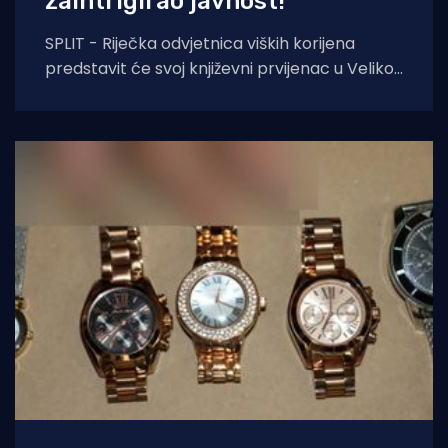
zaintrigirao javnost!
SPLIT - Riječka odvjetnica viških korijena
predstavit će svoj književni prvijenac u Velikoj
dvorani Gradske knjižnice Marka Marulića u
Splitu, u