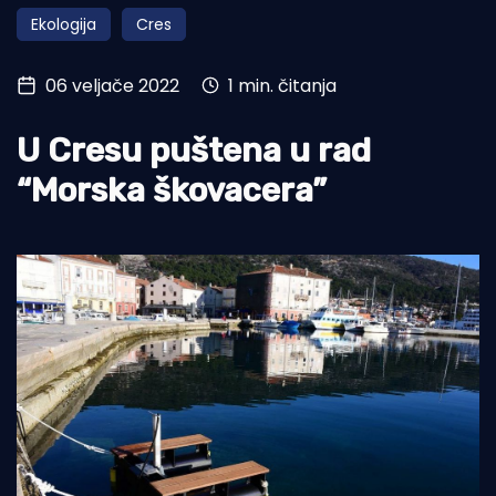
Ekologija
Cres
Turizam i nautika
Pomorstvo
06 veljače 2022
1 min. čitanja
Ribolov
U Cresu puštena u rad
Ekologija
“Morska škovacera”
Tradicija i kultura