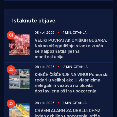
Istaknute objave
08 kol. 2026
1 MIN. ČITANJA
VELIKI POVRATAK OMIŠKIH GUSARA:
Nakon višegodišnje stanke vraća
se najpoznatija ljetna
manifestacija
08 kol. 2026
2 MIN. ČITANJA
KREĆE ČIŠĆENJE NA VIRU! Pomorski
redari u velikoj akciji, vlasnicima
nelegalnih vezova na plovila
dostavljena oštra upozorenja!
08 kol. 2026
1 MIN. ČITANJA
CRVENI ALARM ZA OBALU: DHMZ
izdao ozbiljno upozorenje, stiže