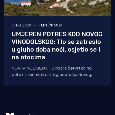
07 kol. 2026
1 MIN. ČITANJA
UMJEREN POTRES KOD NOVOG
VINODOLSKOG: Tlo se zatreslo
u gluho doba noći, osjetio se i
na otocima
NOVI VINODOLSKI – U noći s četvrtka na
petak, stanovnike šireg područja Novog
Vinodolskog i okolice uznemirio je umjeren
potres. Prema