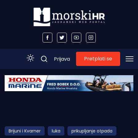
Pretplati se
Prijava
Početna
Morski plus
Morski TV
Obala
Brijuni i Kvarner
luka
prikupljanje otpada
Otoci