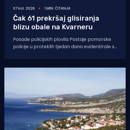
07 kol. 2026
1 MIN. ČITANJA
Čak 61 prekršaj glisiranja
blizu obale na Kvarneru
Posade policijskih plovila Postaje pomorske
policije u proteklih tjedan dana evidentirale su
61 prekršaj nedozvoljenog glisiranja, odnosno
glisiranja na udaljenosti