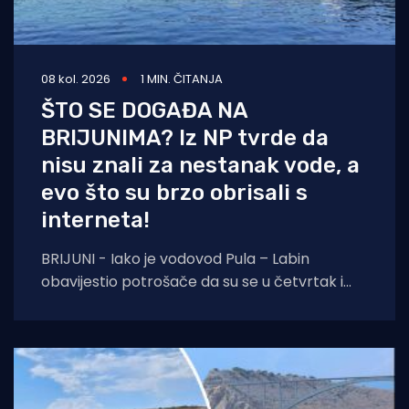
08 kol. 2026
1 MIN. ČITANJA
ŠTO SE DOGAĐA NA
BRIJUNIMA? Iz NP tvrde da
nisu znali za nestanak vode, a
evo što su brzo obrisali s
interneta!
BRIJUNI - Iako je vodovod Pula – Labin
obavijestio potrošače da su se u četvrtak i
petak, 6. i 7. kolovoza izvoditi