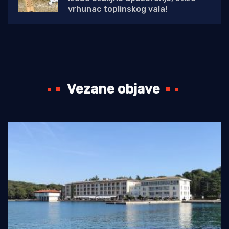
vrhunac toplinskog vala!
Vezane objave