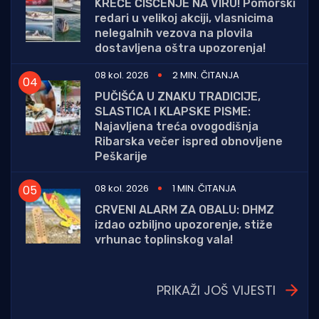
KREĆE ČIŠĆENJE NA VIRU! Pomorski
redari u velikoj akciji, vlasnicima
nelegalnih vezova na plovila
dostavljena oštra upozorenja!
08 kol. 2026
2 MIN. ČITANJA
PUČIŠĆA U ZNAKU TRADICIJE,
SLASTICA I KLAPSKE PISME:
Najavljena treća ovogodišnja
Ribarska večer ispred obnovljene
Peškarije
08 kol. 2026
1 MIN. ČITANJA
CRVENI ALARM ZA OBALU: DHMZ
izdao ozbiljno upozorenje, stiže
vrhunac toplinskog vala!
PRIKAŽI JOŠ VIJESTI