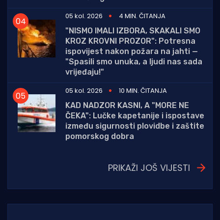
05 kol. 2026
4 MIN. ČITANJA
"NISMO IMALI IZBORA, SKAKALI SMO
KROZ KROVNI PROZOR": Potresna
ispovijest nakon požara na jahti —
"Spasili smo unuka, a ljudi nas sada
vrijeđaju!"
05 kol. 2026
10 MIN. ČITANJA
KAD NADZOR KASNI, A "MORE NE
ČEKA": Lučke kapetanije i ispostave
između sigurnosti plovidbe i zaštite
pomorskog dobra
PRIKAŽI JOŠ VIJESTI