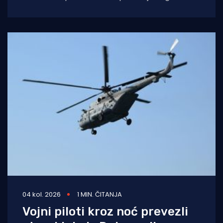
Splita i počinio znatnu materijalnu
04 kol. 2026
1 MIN. ČITANJA
Vojni piloti kroz noć prevezli