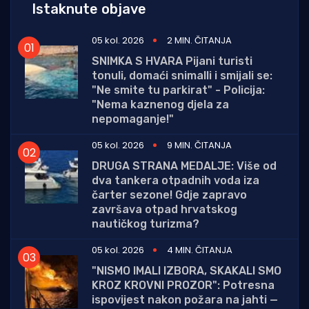
Istaknute objave
05 kol. 2026
2 MIN. ČITANJA
SNIMKA S HVARA Pijani turisti
tonuli, domaći snimalli i smijali se:
"Ne smite tu parkirat" - Policija:
"Nema kaznenog djela za
nepomaganje!"
05 kol. 2026
9 MIN. ČITANJA
DRUGA STRANA MEDALJE: Više od
dva tankera otpadnih voda iza
čarter sezone! Gdje zapravo
završava otpad hrvatskog
nautičkog turizma?
05 kol. 2026
4 MIN. ČITANJA
"NISMO IMALI IZBORA, SKAKALI SMO
KROZ KROVNI PROZOR": Potresna
ispovijest nakon požara na jahti —