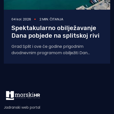
04 kol. 2026
2 MIN. ČITANJA
Spektakularno obilježavanje
Dana pobjede na splitskoj rivi
Grad Split i ove će godine prigodnim
dvodnevnim programom obilježiti Dan
pobjede i domovinske zahvalnosti, Dan
hrvatskih branitelja te 31.
Jadranski web portal