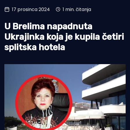
17 prosinca 2024
1 min. čitanja
Turizam i nautika
Pomorstvo
U Brelima napadnuta
Ribolov
Ukrajinka koja je kupila četiri
splitska hotela
Ekologija
Tradicija i kultura