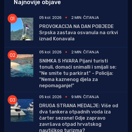
Najnovije objave
05 kol. 2026
2 MIN. ČITANJA
PROVOKACIJA NA DAN POBJEDE
Srpska zastava osvanula na crkvi
iznad Konavala
05 kol. 2026
2 MIN. ČITANJA
SNIMKA S HVARA Pijani turisti
tonuli, domaći snimalli i smijali se:
"Ne smite tu parkirat" - Policija:
"Nema kaznenog djela za
nepomaganje!"
05 kol. 2026
9 MIN. ČITANJA
DRUGA STRANA MEDALJE: Više od
dva tankera otpadnih voda iza
čarter sezone! Gdje zapravo
završava otpad hrvatskog
nautičkog turizma?