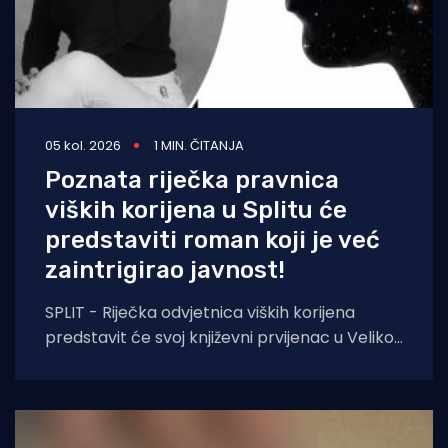
05 kol. 2026
1 MIN. ČITANJA
Poznata riječka pravnica
viških korijena u Splitu će
predstaviti roman koji je već
zaintrigirao javnost!
SPLIT - Riječka odvjetnica viških korijena
predstavit će svoj književni prvijenac u Velikoj
dvorani Gradske knjižnice Marka Marulića u
Splitu, u