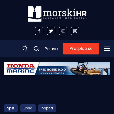
Pretplati se
Prijava
Početna
Morski plus
Morski TV
Obala
Split
Brela
napad
Otoci