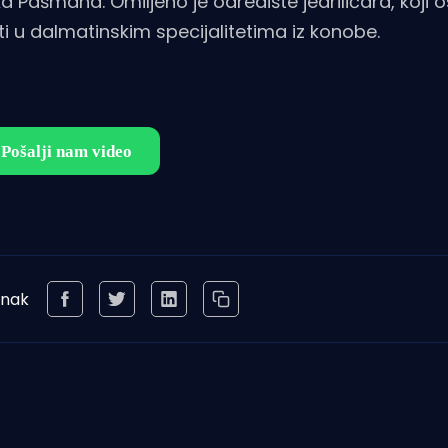
ka Pašmana. Omiljeno je odredište jedriličara, koji 
 u dalmatinskim specijalitetima iz konobe.
anak