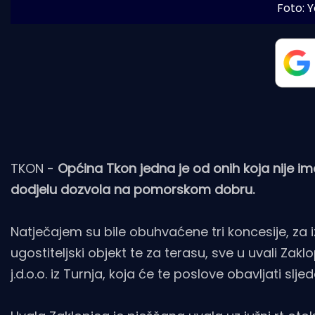
Foto: 
TKON -
Općina Tkon jedna je od onih koja nije im
dodjelu dozvola na pomorskom dobru.
Natječajem su bile obuhvaćene tri koncesije, za i
ugostiteljski objekt te za terasu, sve u uvali Zak
j.d.o.o. iz Turnja, koja će te poslove obavljati slje