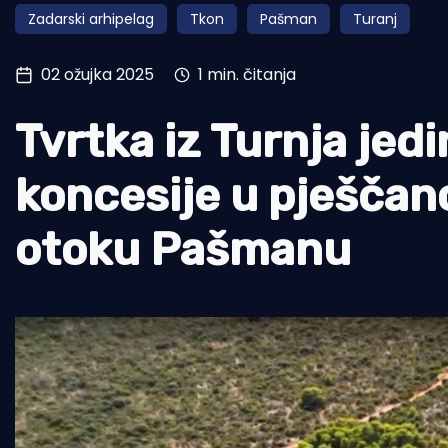
Zadarski arhipelag
Tkon
Pašman
Turanj
Pomorstvo
Ribolov
02 ožujka 2025
1 min. čitanja
Ekologija
Tvrtka iz Turnja jed
Tradicija i kultura
koncesije u pješčano
otoku Pašmanu