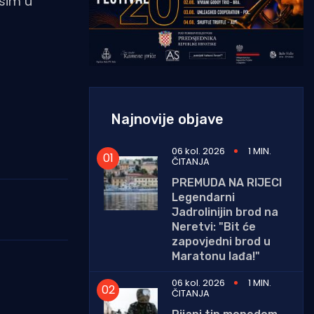
osim u
Najnovije objave
06 kol. 2026
1 MIN.
ČITANJA
PREMUDA NA RIJECI
Legendarni
Jadrolinijin brod na
Neretvi: "Bit će
zapovjedni brod u
Maratonu lađa!"
06 kol. 2026
1 MIN.
ČITANJA