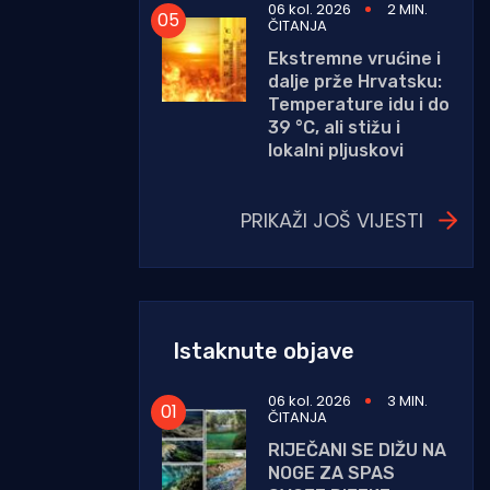
06 kol. 2026
2 MIN.
ČITANJA
Ekstremne vrućine i
dalje prže Hrvatsku:
Temperature idu i do
39 °C, ali stižu i
lokalni pljuskovi
PRIKAŽI JOŠ VIJESTI
Istaknute objave
06 kol. 2026
3 MIN.
ČITANJA
RIJEČANI SE DIŽU NA
NOGE ZA SPAS