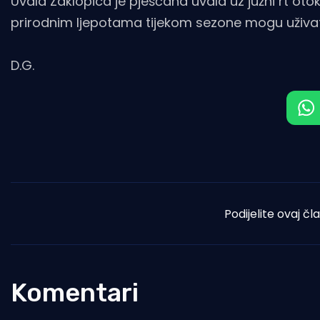
Uvala Zaklopica je pješčana uvala uz južni rt oto
prirodnim ljepotama tijekom sezone mogu uživati
D.G.
Podijelite ovaj čl
Komentari