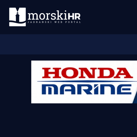
Početna
Morski plus
Morski TV
Obala
Otoci
Turizam i nautika