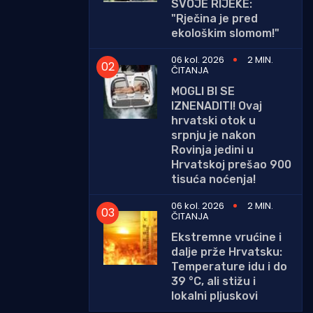
SVOJE RIJEKE:
"Rječina je pred
ekološkim slomom!"
06 kol. 2026
2 MIN.
ČITANJA
MOGLI BI SE
IZNENADITI! Ovaj
hrvatski otok u
srpnju je nakon
Rovinja jedini u
Hrvatskoj prešao 900
tisuća noćenja!
06 kol. 2026
2 MIN.
ČITANJA
Ekstremne vrućine i
dalje prže Hrvatsku:
Temperature idu i do
39 °C, ali stižu i
lokalni pljuskovi