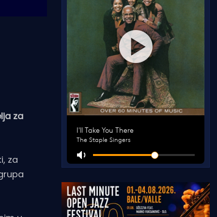
lja za
i, za
 grupa