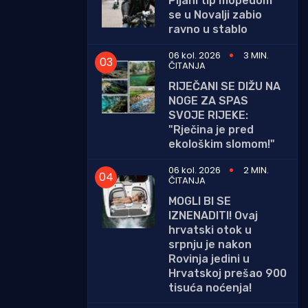
Pijani tip mopedom
se u Novalji zabio
ravno u stablo
06 kol. 2026
3 MIN.
ČITANJA
RIJEČANI SE DIŽU NA
NOGE ZA SPAS
SVOJE RIJEKE:
"Rječina je pred
ekološkim slomom!"
06 kol. 2026
2 MIN.
ČITANJA
MOGLI BI SE
IZNENADITI! Ovaj
hrvatski otok u
srpnju je nakon
Rovinja jedini u
Hrvatskoj prešao 900
tisuća noćenja!