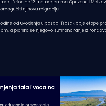
ara i širine do 12 metara prema Opuzenu i Metkov
 omogućiti njihovu migraciju.
i godine od uvođenja u posao. Trošak obje etape pr
V-om, a planira se njegovo sufinanciranje iz fondov
anjenja tala i voda na
u održana je prezentacija