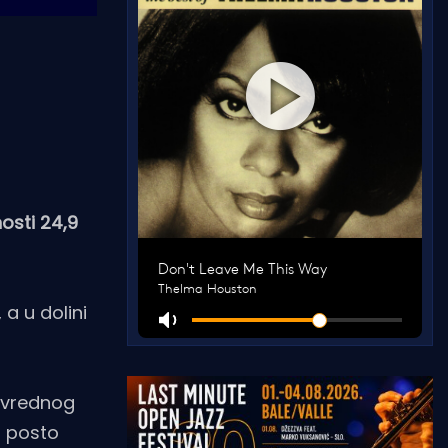
osti 24,9
 a u dolini
ivrednog
0 posto