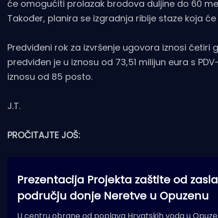
će omogućiti prolazak brodova duljine do 60 met
Također, planira se izgradnja riblje staze koja će
Predviđeni rok za izvršenje ugovora iznosi četir
predviđen je u iznosu od 73,51 milijun eura s PD
iznosu od 85 posto.
J.T.
PROČITAJTE JOŠ:
Prezentacija Projekta zaštite od zasl
području donje Neretve u Opuzenu
U centru obrane od poplava Hrvatskih voda u Opuzen