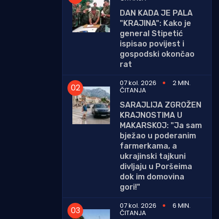
DAN KADA JE PALA
"KRAJINA": Kako je
general Stipetić
ispisao povijest i
gospodski okončao
rat
07 kol. 2026
2 MIN.
ČITANJA
SARAJLIJA ZGROŽEN
KRAJNOSTIMA U
MAKARSKOJ: "Ja sam
bježao u poderanim
farmerkama, a
ukrajinski tajkuni
divljaju u Poršeima
dok im domovina
gori!"
07 kol. 2026
6 MIN.
ČITANJA