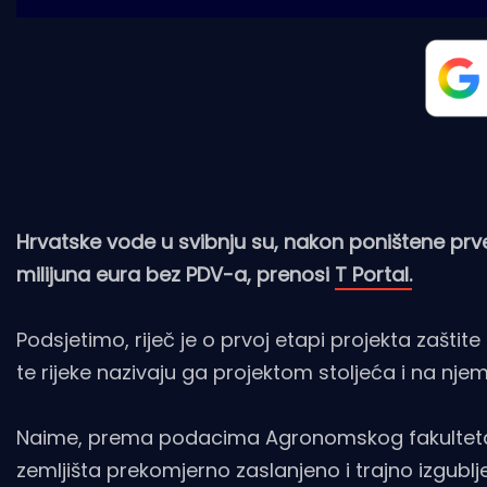
Hrvatske vode u svibnju su, nakon poništene prve
milijuna eura bez PDV-a, prenosi
T Portal.
Podsjetimo, riječ je o prvoj etapi projekta zaštit
te rijeke nazivaju ga projektom stoljeća i na nje
Naime, prema podacima Agronomskog fakulteta i
zemljišta prekomjerno zaslanjeno i trajno izgublj