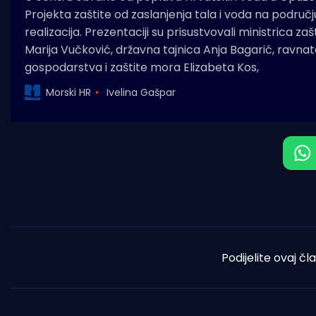
Projekta zaštite od zaslanjenja tala i voda na područj
realizacija. Prezentaciji su prisustvovali ministrica zašt
Marija Vučković, državna tajnica Anja Bagarić, ravna
gospodarstva i zaštite mora Elizabeta Kos,
Morski HR
Ivelina Gašpar
Podijelite ovaj čl