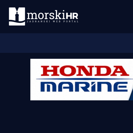
Početna
Morski plus
Morski TV
Obala
Otoci
Turizam i nautika