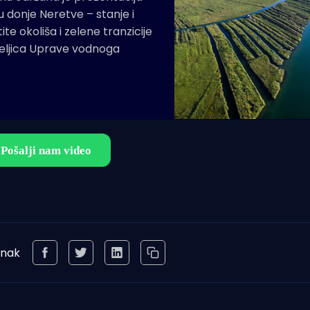
u donje Neretve – stanje i
ite okoliša i zelene tranzicije
teljica Uprave vodnoga
anak