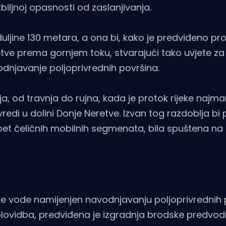
biljnoj opasnosti od zaslanjivanja.
ljine 130 metara, a ona bi, kako je predviđeno pr
tve prema gornjem toku, stvarajući tako uvjete za
odnjavanje poljoprivrednih površina.
, od travnja do rujna, kada je protok rijeke najman
vredi u dolini Donje Neretve. Izvan tog razdoblja bi
et čeličnih mobilnih segmenata, bila spuštena na d
e vode namijenjen navodnjavanju poljoprivrednih 
plovidba, predviđena je izgradnja brodske predvod