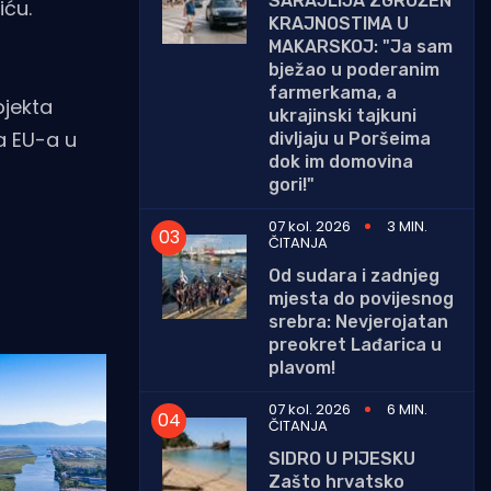
SARAJLIJA ZGROŽEN
iću.
KRAJNOSTIMA U
MAKARSKOJ: "Ja sam
bježao u poderanim
farmerkama, a
ojekta
ukrajinski tajkuni
a EU-a u
divljaju u Poršeima
dok im domovina
gori!"
07 kol. 2026
3 MIN.
ČITANJA
Od sudara i zadnjeg
mjesta do povijesnog
srebra: Nevjerojatan
preokret Lađarica u
plavom!
07 kol. 2026
6 MIN.
ČITANJA
SIDRO U PIJESKU
Zašto hrvatsko