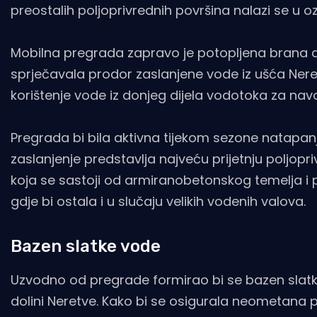
preostalih poljoprivrednih površina nalazi se u oz
Mobilna pregrada zapravo je potopljena brana du
sprječavala prodor zaslanjene vode iz ušća Nere
korištenje vode iz donjeg dijela vodotoka za nav
Pregrada bi bila aktivna tijekom sezone natapanja
zaslanjenje predstavlja najveću prijetnju poljopri
koja se sastoji od armiranobetonskog temelja i p
gdje bi ostala i u slučaju velikih vodenih valova.
Bazen slatke vode
Uzvodno od pregrade formirao bi se bazen slatk
dolini Neretve. Kako bi se osigurala neometana 