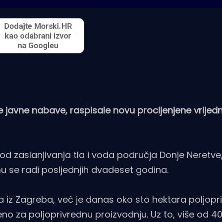
 javne nabave, raspisale novu procijenjene vrijedn
e od zaslanjivanja tla i voda područja Donje Neretve,
mu se radi posljednjih dvadeset godina.
z Zagreba, već je danas oko sto hektara poljopr
eno za poljoprivrednu proizvodnju. Uz to, više od 4