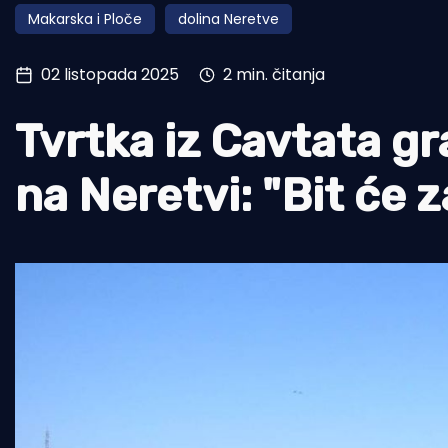
Makarska i Ploče
dolina Neretve
Pomorstvo
Ribolov
02 listopada 2025
2 min. čitanja
Ekologija
Tvrtka iz Cavtata g
Tradicija i kultura
na Neretvi: "Bit će z