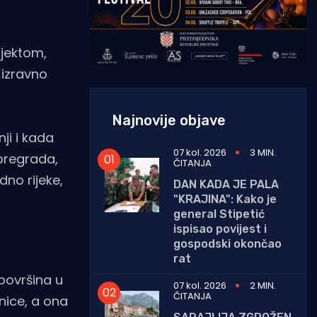
ojektom,
 izravno
Najnovije objave
ji i kada
07 kol. 2026
3 MIN.
 pregrada,
ČITANJA
no rijeke,
DAN KADA JE PALA
"KRAJINA": Kako je
general Stipetić
ispisao povijest i
gospodski okončao
rat
površina u
07 kol. 2026
2 MIN.
ČITANJA
nice, a ona