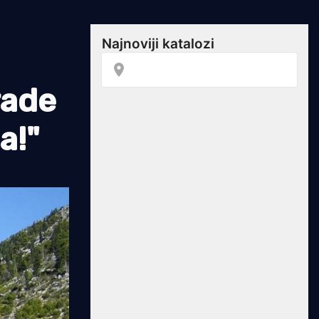
rade
a!"