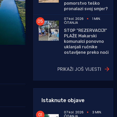
pomorstvo teško
pronalazi svoj smjer?
07 kol. 2026
1 MIN.
ČITANJA
STOP "REZERVACIJI"
PLAŽE Makarski
komunalci ponovno
uklanjali ručnike
ostavljene preko noći
PRIKAŽI JOŠ VIJESTI
Istaknute objave
07 kol. 2026
3 MIN.
ČITANJA