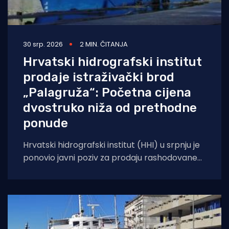
30 srp. 2026
2 MIN. ČITANJA
Hrvatski hidrografski institut
prodaje istraživački brod
„Palagruža“: Početna cijena
dvostruko niža od prethodne
ponude
Hrvatski hidrografski institut (HHI) u srpnju je
ponovio javni poziv za prodaju rashodovane
dugotrajne imovine – istraživačkog broda
„Palagruža“. Prodaja se