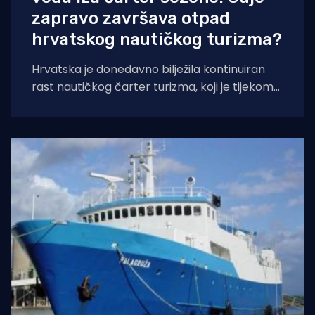
zapravo završava otpad
hrvatskog nautičkog turizma?
Hrvatska je donedavno bilježila kontinuiran
rast nautičkog čarter turizma, koji je tijekom
2025. godine (siječanj–studeni) prema
podacima Ministarstva pomorstva,