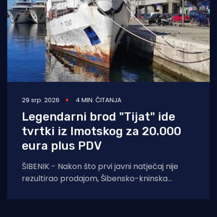
29 srp. 2026
4 MIN. ČITANJA
Legendarni brod "Tijat" ide
tvrtki iz Imotskog za 20.000
eura plus PDV
ŠIBENIK - Nakon što prvi javni natječaj nije
rezultirao prodajom, Šibensko-kninska
županija na ponovljenom je pozivu prihvatila
najvišu od tri