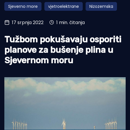
Sjeverno more
vjetroelektrane
Nizozemska
Turizam i nautika
Pomorstvo
17 srpnja 2022
1 min. čitanja
Ribolov
Tužbom pokušavaju osporiti
Ekologija
planove za bušenje plina u
Tradicija i kultura
Sjevernom moru