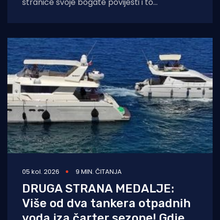
stranice svoje bogate povijesti i to
sudjelovanjem u Maratonu lađa! Premuda se
trenutačno nalazi u
05 kol. 2026
9 MIN. ČITANJA
DRUGA STRANA MEDALJE:
Više od dva tankera otpadnih
voda iza čarter sezone! Gdje