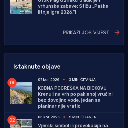
Otok Pag u znaku tradicije i
vrhunske zabave: Stižu „Paške
litnje igre 2026.”!
PRIKAŽI JOŠ VIJESTI
Istaknute objave
07 kol. 2026
3 MIN. ČITANJA
KOBNA POGREŠKA NA BIOKOVU
Krenuli na vrh po paklenoj vrućini
bez dovoljno vode, jedan se
planinar nije vratio
06 kol. 2026
5 MIN. ČITANJA
Vjerski simbol ili provokacija na