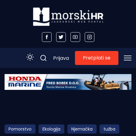
Pretplati se
Prijava
Početna
Morski plus
Morski TV
Obala
Pomorstvo
Ekologija
Njemačka
tužba
Otoci