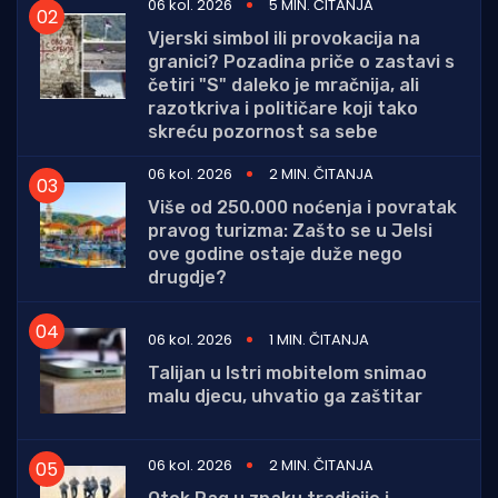
06 kol. 2026
5 MIN. ČITANJA
Vjerski simbol ili provokacija na
granici? Pozadina priče o zastavi s
četiri "S" daleko je mračnija, ali
razotkriva i političare koji tako
skreću pozornost sa sebe
06 kol. 2026
2 MIN. ČITANJA
Više od 250.000 noćenja i povratak
pravog turizma: Zašto se u Jelsi
ove godine ostaje duže nego
drugdje?
06 kol. 2026
1 MIN. ČITANJA
Talijan u Istri mobitelom snimao
malu djecu, uhvatio ga zaštitar
06 kol. 2026
2 MIN. ČITANJA