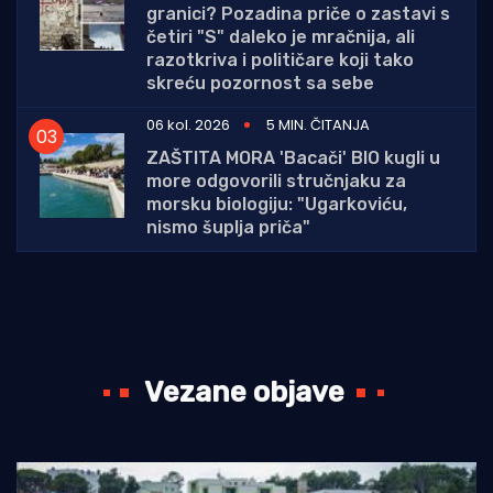
granici? Pozadina priče o zastavi s
četiri "S" daleko je mračnija, ali
razotkriva i političare koji tako
skreću pozornost sa sebe
06 kol. 2026
5 MIN. ČITANJA
ZAŠTITA MORA 'Bacači' BIO kugli u
more odgovorili stručnjaku za
morsku biologiju: "Ugarkoviću,
nismo šuplja priča"
Vezane objave