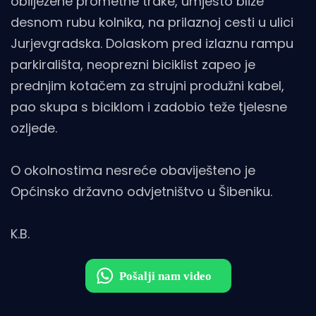
obilježene prometne trake, umjesto bliže
desnom rubu kolnika, na prilaznoj cesti u ulici
Jurjevgradska. Dolaskom pred izlaznu rampu
parkirališta, neoprezni biciklist zapeo je
prednjim kotačem za strujni produžni kabel,
pao skupa s biciklom i zadobio teže tjelesne
ozljede.
O okolnostima nesreće obaviješteno je
Općinsko državno odvjetništvo u Šibeniku.
K.B.