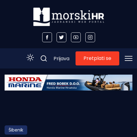
Pretplati se
Prijava
Početna
Morski plus
Morski TV
Obala
Šibenik
Otoci