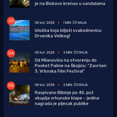
je na Biokovo krenuo u sandalama
06 kol. 2026
1 MIN. ČITANJA
Izložba koja bilježi svakodnevicu
Drvenika Velikog!
06 kol. 2026
3 MIN. ČITANJA
Od Milanovića na otvorenju do
Pocket Palme na Škojiću: "Završen
3. Vrboska Film Festival"
06 kol. 2026
2 MIN. ČITANJA
Raspivano Bibinje po 45. put
okuplja vrhunske klape – jedina
nagrada je pljesak publike