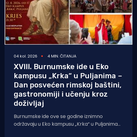
04 kol. 2026
4 MIN. ČITANJA
XVIII. Burnumske ide u Eko
kampusu „Krka“ u Puljanima –
Dan posvećen rimskoj baštini,
gastronomiji i učenju kroz
doživljaj
Burnumske ide ove se godine iznimno
održavaju u Eko kampusu „Krka“ u Puljanima
zbog konzervatorskih radova na dosadašnjoj