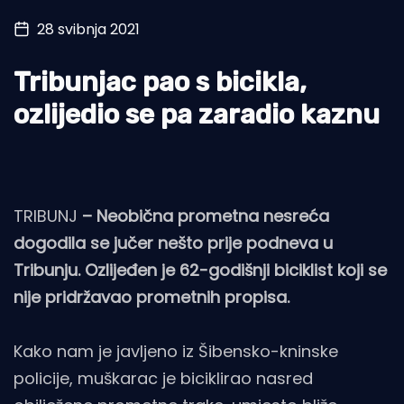
28 svibnja 2021
Turizam i nautika
Pomorstvo
Tribunjac pao s bicikla,
Ribolov
ozlijedio se pa zaradio kaznu
Ekologija
Tradicija i kultura
TRIBUNJ
– Neobična prometna nesreća
dogodila se jučer nešto prije podneva u
Tribunju. Ozlijeđen je 62-godišnji biciklist koji se
nije pridržavao prometnih propisa.
Kako nam je javljeno iz Šibensko-kninske
policije, muškarac je biciklirao nasred