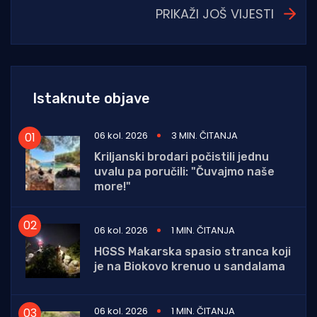
PRIKAŽI JOŠ VIJESTI
Istaknute objave
06 kol. 2026
3 MIN. ČITANJA
Kriljanski brodari počistili jednu
uvalu pa poručili: "Čuvajmo naše
more!"
06 kol. 2026
1 MIN. ČITANJA
HGSS Makarska spasio stranca koji
je na Biokovo krenuo u sandalama
06 kol. 2026
1 MIN. ČITANJA