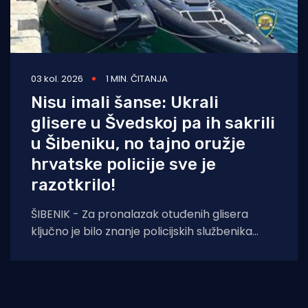
03 kol. 2026
1 MIN. ČITANJA
Nisu imali šanse: Ukrali
glisere u Švedskoj pa ih sakrili
u Šibeniku, no tajno oružje
hrvatske policije sve je
razotkrilo!
ŠIBENIK - Za pronalazak otuđenih glisera
ključno je bilo znanje policijskih službenika
stečeno na međunarodnoj edukaciji. Policijski
službenici PU šibensko-kninske,