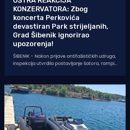
OŠTRA REAKCIJA
KONZERVATORA: Zbog
koncerta Perkovića
devastiran Park strijeljanih,
Grad Šibenik ignorirao
upozorenja!
ŠIBENIK - Nakon prijave antifašističkih udruga,
inspekcija utvrdila postavljanje šatora, rampi i
sječu stabala na mjestu pogibije Rade
Končara. Izrečeno rješenje