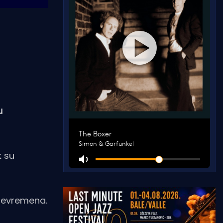
u
k su
 nevremena.