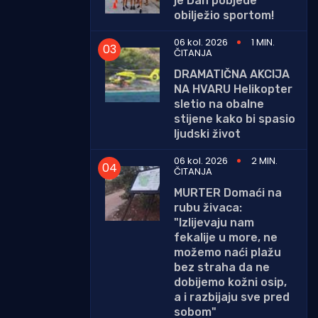
je Dan pobjede
obilježio sportom!
06 kol. 2026
1 MIN.
ČITANJA
DRAMATIČNA AKCIJA
NA HVARU Helikopter
sletio na obalne
stijene kako bi spasio
ljudski život
06 kol. 2026
2 MIN.
ČITANJA
MURTER Domaći na
rubu živaca:
"Izlijevaju nam
fekalije u more, ne
možemo naći plažu
bez straha da ne
dobijemo kožni osip,
a i razbijaju sve pred
sobom"