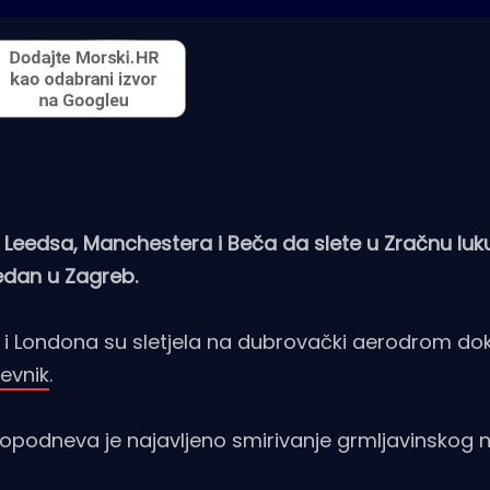
iz Leedsa, Manchestera i Beča da slete u Zračnu luk
edan u Zagreb.
ča i Londona su sletjela na dubrovački aerodrom do
evnik
.
 popodneva je najavljeno smirivanje grmljavinskog