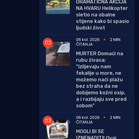
DRAMATIČNA AKCIJA
NA HVARU Helikopter
sletio na obalne
stijene kako bi spasio
ljudski život
06 kol. 2026
2 MIN.
ČITANJA
MURTER Domaći na
rubu živaca:
"Izlijevaju nam
fekalije u more, ne
možemo naći plažu
bez straha da ne
dobijemo kožni osip,
a i razbijaju sve pred
sobom"
06 kol. 2026
2 MIN.
ČITANJA
MOGLI BI SE
IZNENADITI! Ovaj