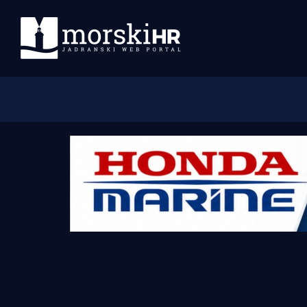
Početna
Morski plus
Morski TV
Obala
Otoci
Turizam i nautika