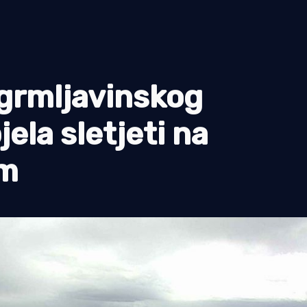
 grmljavinskog
ela sletjeti na
om