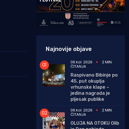
Najnovije objave
06 kol. 2026
2 MIN.
ČITANJA
Raspivano Bibinje po
45. put okuplja
vrhunske klape –
jedina nagrada je
pljesak publike
06 kol. 2026
2 MIN.
ČITANJA
OLUJA NA OTOKU Olib