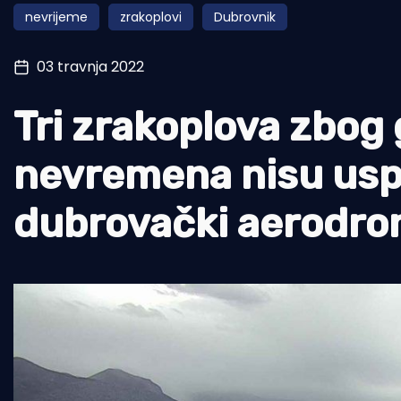
nevrijeme
zrakoplovi
Dubrovnik
Pomorstvo
Ribolov
03 travnja 2022
Ekologija
Tri zrakoplova zbog
Tradicija i kultura
nevremena nisu uspj
dubrovački aerodr