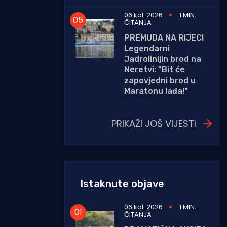
06 kol. 2026
1 MIN.
ČITANJA
PREMUDA NA RIJECI
Legendarni
Jadrolinijin brod na
Neretvi: "Bit će
zapovjedni brod u
Maratonu lađa!"
PRIKAŽI JOŠ VIJESTI
Istaknute objave
06 kol. 2026
1 MIN.
ČITANJA