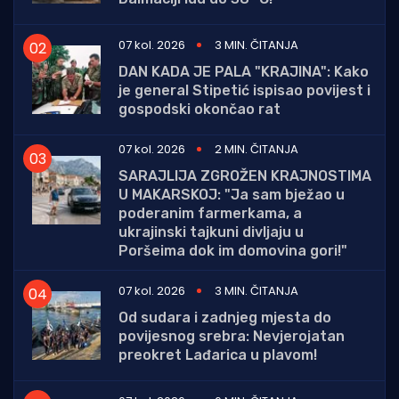
07 kol. 2026
3 MIN. ČITANJA
DAN KADA JE PALA "KRAJINA": Kako
je general Stipetić ispisao povijest i
gospodski okončao rat
07 kol. 2026
2 MIN. ČITANJA
SARAJLIJA ZGROŽEN KRAJNOSTIMA
U MAKARSKOJ: "Ja sam bježao u
poderanim farmerkama, a
ukrajinski tajkuni divljaju u
Poršeima dok im domovina gori!"
07 kol. 2026
3 MIN. ČITANJA
Od sudara i zadnjeg mjesta do
povijesnog srebra: Nevjerojatan
preokret Lađarica u plavom!