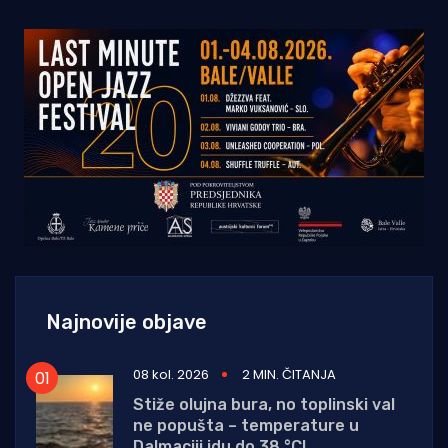
Najnovije objave
08 kol. 2026
2 MIN. ČITANJA
Stiže olujna bura, no toplinski val
ne popušta – temperature u
Dalmaciji idu do 38 °C!