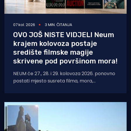
07 kol. 2026
3 MIN. ČITANJA
OVO JOŠ NISTE VIDJELI Neum
krajem kolovoza postaje
središte filmske magije
skrivene pod površinom mora!
NEUM će 27., 28. i 29. kolovoza 2026. ponovno
postati mjesto susreta filma, mora,
umjetnosti i međunarodnih autora. Neum
Underwater