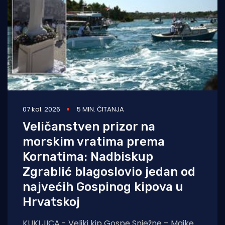
07 kol. 2026
5 MIN. ČITANJA
Veličanstven prizor na
morskim vratima prema
Kornatima: Nadbiskup
Zgrablić blagoslovio jedan od
najvećih Gospinog kipova u
Hrvatskoj
KUKLJICA - Veliki kip Gospe Snježne – Majke