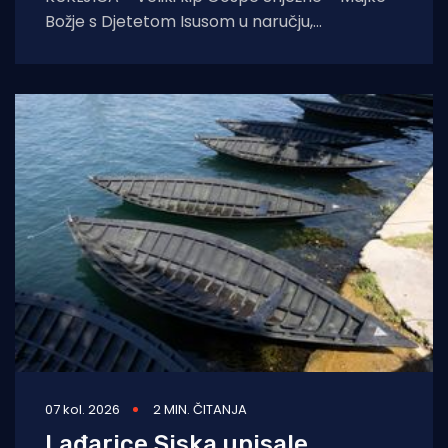
Božje s Djetetom Isusom u naručju,
blagoslovio je zadarski nadbiskup Milan
Zgrablić za vrijeme
07 kol. 2026
2 MIN. ČITANJA
Lađarice Siska upisale