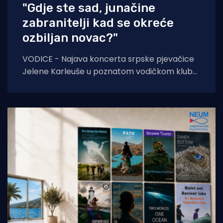
"Gdje ste sad, junačine
zabranitelji kad se okreće
ozbiljan novac?"
VODICE - Najava koncerta srpske pjevačice
Jelene Karleuše u poznatom vodičkom klubu
"Hacienda" podigla je veliku prašinu na
domaćoj