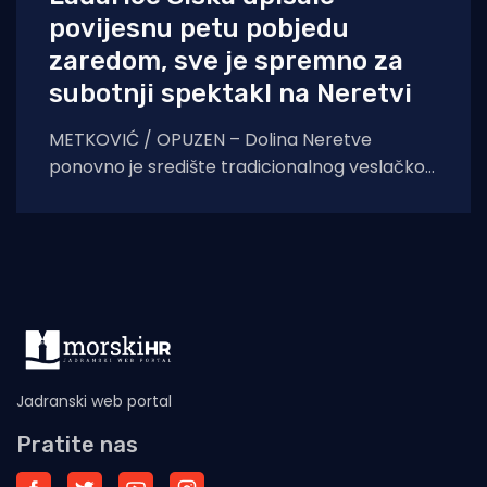
povijesnu petu pobjedu
zaredom, sve je spremno za
subotnji spektakl na Neretvi
METKOVIĆ / OPUZEN – Dolina Neretve
ponovno je središte tradicionalnog veslačkog
spektakla. Kao uvertira za subotnji 29.
Maraton lađa, u petak navečer
Jadranski web portal
Pratite nas