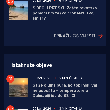
07 kol. 2026
6 MIN. ČITANJA
SIDRO U PIJESKU Zašto hrvatsko
pomorstvo teško pronalazi svoj
smjer?
PRIKAŽI JOŠ VIJESTI
Istaknute objave
08 kol. 2026
2 MIN. ČITANJA
Stiže olujna bura, no toplinski val
ne popušta – temperature u
Dalmaciji idu do 38 °C!
07 kol. 2026
3 MIN. ČITANJA