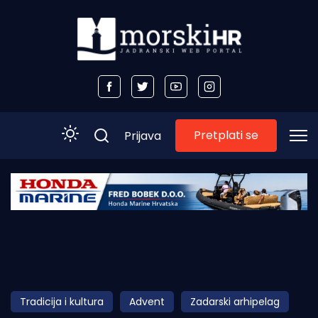
Pretplati se
Prijava
Početna
Morski plus
Morski TV
Obala
Tradicija i kultura
Advent
Zadarski arhipelag
Otoci