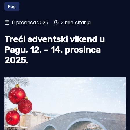
Pag
Turizam i nautika
Pomorstvo
11 prosinca 2025
3 min. čitanja
Ribolov
Treći adventski vikend u
Ekologija
Pagu, 12. – 14. prosinca
Tradicija i kultura
2025.