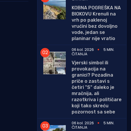
KOBNA POGREŠKA NA
BIOKOVU Krenuli na
vrh po paklenoj
vrućini bez dovoljno
vode, jedan se
planinar nije vratio
06 kol. 2026
5 MIN.
ČITANJA
Vjerski simbol ili
provokacija na
granici? Pozadina
priče o zastavi s
četiri "S" daleko je
mračnija, ali
razotkriva i političare
koji tako skreću
pozornost sa sebe
06 kol. 2026
5 MIN.
ČITANJA