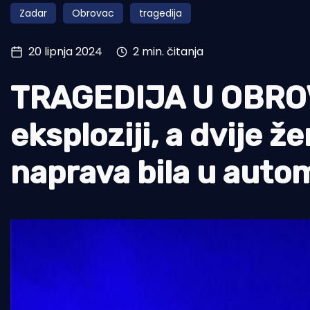
Zadar
Obrovac
tragedija
Pomorstvo
Ribolov
20 lipnja 2024
2 min. čitanja
Ekologija
TRAGEDIJA U OBROV
Tradicija i kultura
eksploziji, a dvije 
naprava bila u auto