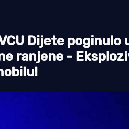
CU Dijete poginulo 
žene ranjene - Eksploz
mobilu!