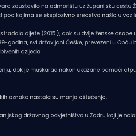
kvara zaustavilo na odmorištu uz županijsku cestu
i pod kojima se eksplozivno sredstvo našlo u vozil
stradalo dijete (2015.), dok su dvije ženske osobe 
9-godina, svi državljani Češke, prevezeni u Opću 
bivenih ozljeda.
čenju, dok je muškarac nakon ukazane pomoći otp
rskih oznaka nastala su manja oštećenja.
ijskog državnog odvjetništva u Zadru koji je nalo