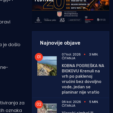
pravi
Najnovije objave
a je došlo
07 kol. 2026
3 MIN.
ČITANJA
KOBNA POGREŠKA NA
ane-
BIOKOVU Krenuli na
vrh po paklenoj
vrućini bez dovoljno
vode, jedan se
planinar nije vratio
06 kol. 2026
5 MIN.
tiviranja za
ČITANJA
kih oznaka