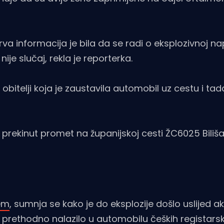
rva informacija je bila da se radi o eksplozivnoj na
ije slučaj, rekla je reporterka.
itelji koja je zaustavila automobil uz cestu i tad
 je prekinut promet na županijskoj cesti ŽC6025 Biliš
jem
, sumnja se kako je do eksplozije došlo uslijed ak
prethodno nalazilo u automobilu čeških registars