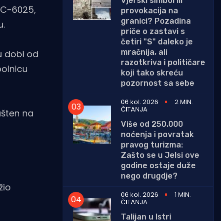
Vjerski simbol ili
 ŽC-6025,
provokacija na
granici? Pozadina
u.
priče o zastavi s
četiri "S" daleko je
mračnija, ali
u dobi od
razotkriva i političare
bolnicu
koji tako skreću
pozornost sa sebe
06 kol. 2026
2 MIN.
ČITANJA
ušten na
Više od 250.000
noćenja i povratak
pravog turizma:
Zašto se u Jelsi ove
godine ostaje duže
nego drugdje?
žio
06 kol. 2026
1 MIN.
ČITANJA
Talijan u Istri