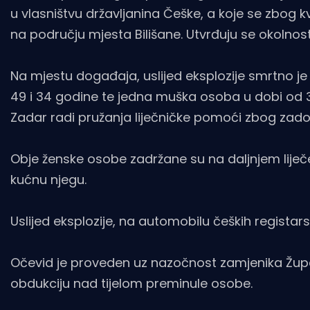
u vlasništvu državljanina Češke, a koje se zbog 
na području mjesta Bilišane. Utvrđuju se okolnost
Na mjestu događaja, uslijed eksplozije smrtno je 
49 i 34 godine te jedna muška osoba u dobi od 3
Zadar radi pružanja liječničke pomoći zbog zado
Obje ženske osobe zadržane su na daljnjem lije
kućnu njegu.
Uslijed eksplozije, na automobilu čeških regista
Očevid je proveden uz nazočnost zamjenika Župan
obdukciju nad tijelom preminule osobe.