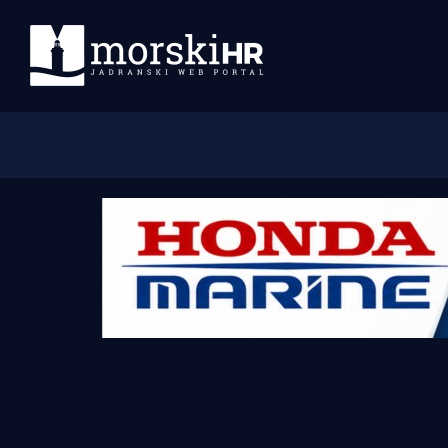
Početna
Morski plus
Morski TV
Obala
Otoci
Turizam i nautika