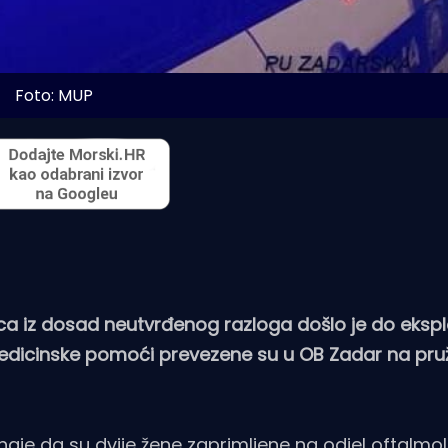
Foto: MUP
ca iz dosad neutvrđenog razloga došlo je do eksplo
e medicinske pomoći prevezene su u OB Zadar na pru
znaje da su dvije žene zaprimljene na odjel oftalmolo