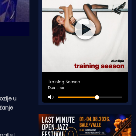
zije u
žanje
gije i