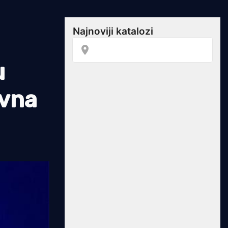
u
ivna