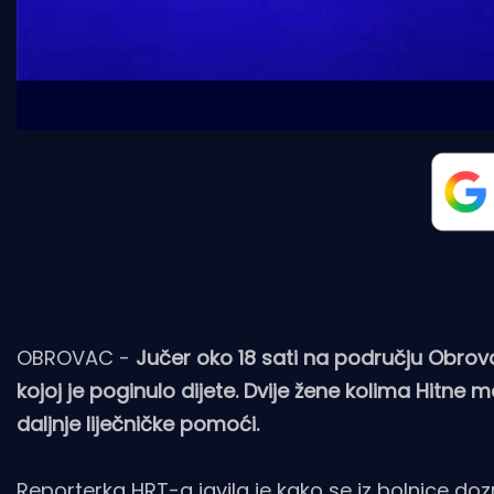
OBROVAC -
Jučer oko 18 sati na području Obrov
kojoj je poginulo dijete. Dvije žene kolima Hitn
daljnje liječničke pomoći.
Reporterka
HRT-a
javila je kako se iz bolnice do