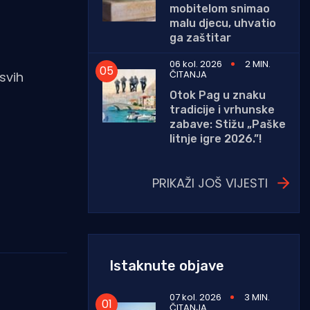
mobitelom snimao
malu djecu, uhvatio
ga zaštitar
06 kol. 2026
2 MIN.
ČITANJA
svih
Otok Pag u znaku
tradicije i vrhunske
zabave: Stižu „Paške
litnje igre 2026.”!
PRIKAŽI JOŠ VIJESTI
Istaknute objave
07 kol. 2026
3 MIN.
ČITANJA