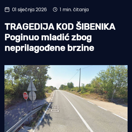
01 siječnja 2026
1 min. čitanja
Turizam i nautika
Pomorstvo
TRAGEDIJA KOD ŠIBENIKA
Ribolov
Poginuo mladić zbog
neprilagođene brzine
Ekologija
Tradicija i kultura