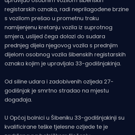
upravljao osobnim vozilom šibenskih
registarskih oznaka, radi neprilagođene brzine
s vozilom prešao u prometnu traku
namijenjenu kretanju vozila iz suprotnog
smjera, uslijed čega dolazi do sudara
prednjeg dijela njegovog vozila s prednjim
dijelom osobnog vozila šibenskih registarskih
oznaka kojim je upravljala 33-godišnjakinja.
Od siline udara i zadobivenih ozljeda 27-
godišnjak je smrtno stradao na mjestu
događaja.
U Općoj bolnici u Šibeniku 33-godišnjakinji su
kvalificirane teške tjelesne ozljede te je