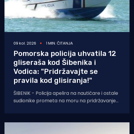
09 kol. 2026
1 MIN. ČITANJA
Pomorska policija uhvatila 12
gliseraša kod Šibenika i
Vodica: "Pridržavajte se
pravila kod glisiranja!"
ŠIBENIK - Policija apelira na nautičare i ostale
sudionike prometa na moru na pridržavanje
odredbi ne samo Pomorskog zakonika, već i