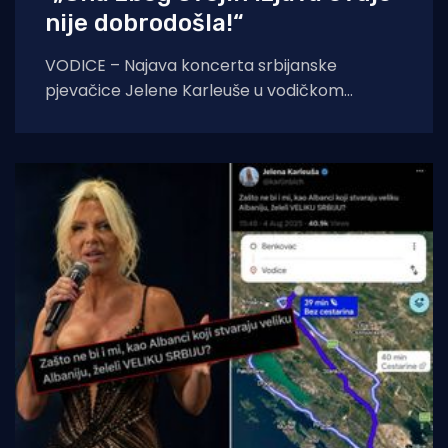
nije dobrodošla!“
VODICE – Najava koncerta srbijanske
pjevačice Jelene Karleuše u vodičkom
noćnom klubu "Hacienda", zakazanog za 15.
kolovoza, na blagdan