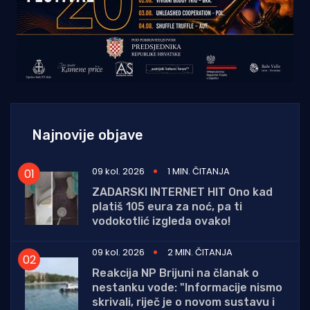
Najnovije objave
09 kol. 2026
1 MIN. ČITANJA
ZADARSKI INTERNET HIT Ono kad
platiš 105 eura za noć, pa ti
vodokotlić izgleda ovako!
09 kol. 2026
2 MIN. ČITANJA
Reakcija NP Brijuni na članak o
nestanku vode: "Informacije nismo
skrivali, riječ je o novom sustavu i