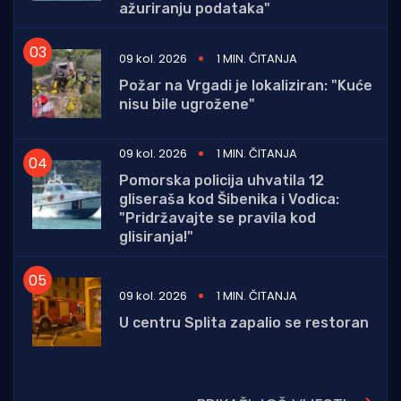
ažuriranju podataka"
09 kol. 2026
1 MIN. ČITANJA
Požar na Vrgadi je lokaliziran: "Kuće
nisu bile ugrožene"
09 kol. 2026
1 MIN. ČITANJA
Pomorska policija uhvatila 12
gliseraša kod Šibenika i Vodica:
"Pridržavajte se pravila kod
glisiranja!"
09 kol. 2026
1 MIN. ČITANJA
U centru Splita zapalio se restoran