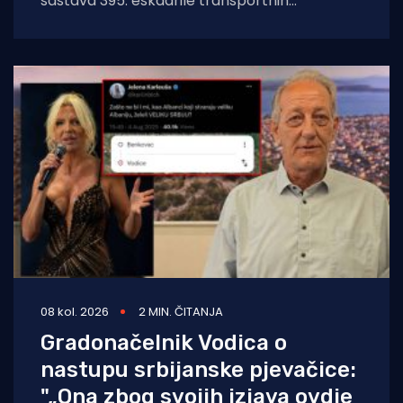
sastava 395. eskadrile transportnih
helikoptera 93. krila Hrvatskog ratnog
zrakoplovstva poletjela je u subotu,
08 kol. 2026
2 MIN. ČITANJA
Gradonačelnik Vodica o
nastupu srbijanske pjevačice:
"„Ona zbog svojih izjava ovdje