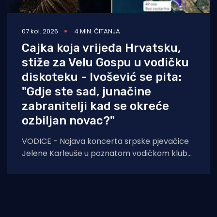
07 kol. 2026
4 MIN. ČITANJA
Cajka koja vrijeđa Hrvatsku,
stiže za Velu Gospu u vodičku
diskoteku - Ivošević se pita:
"Gdje ste sad, junačine
zabranitelji kad se okreće
ozbiljan novac?"
VODICE - Najava koncerta srpske pjevačice
Jelene Karleuše u poznatom vodičkom klubu
"Hacienda" podigla je veliku prašinu na
domaćoj