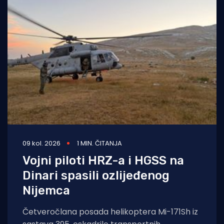
09 kol. 2026
1 MIN. ČITANJA
Vojni piloti HRZ-a i HGSS na
Dinari spasili ozlijeđenog
Nijemca
Četveročlana posada helikoptera Mi-171Sh iz