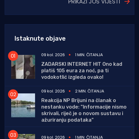
PRIKAŽI JOŠ VIJESTI
Istaknute objave
09 kol. 2026
1 MIN. ČITANJA
ZADARSKI INTERNET HIT Ono kad
platiš 105 eura za noć, pa ti
vodokotlić izgleda ovako!
09 kol. 2026
2 MIN. ČITANJA
Reakcija NP Brijuni na članak o
nestanku vode: "Informacije nismo
skrivali, riječ je o novom sustavu i
ažuriranju podataka"
09 kol. 2026
1 MIN. ČITANJA