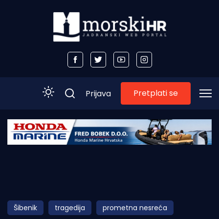
Pretplati se
Prijava
Početna
Morski plus
Morski TV
Obala
Šibenik
tragedija
prometna nesreća
Otoci