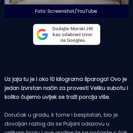
Foto: Screenshot/YouTube
Uz jaja tu je i oko 10 kilograma šparoga! Ovo je
jedan izvrstan način za provesti Veliku subotu i
koliko čujemo uvijek se traži porcija više.
Doručak u gradu, k tome i besplatan, bio je
dovoljan razlog da se Puljani odazovu u
velikom broju i ove godine te se počaste s čak