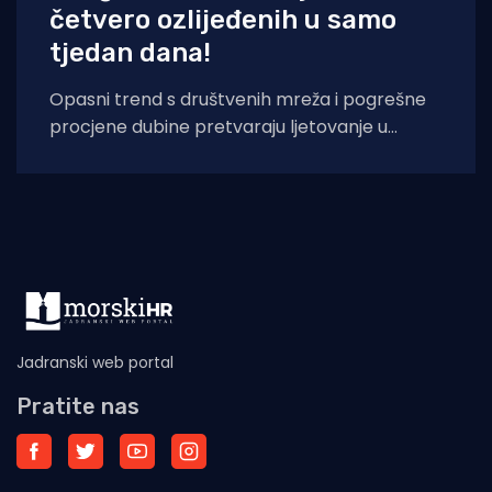
četvero ozlijeđenih u samo
tjedan dana!
Opasni trend s društvenih mreža i pogrešne
procjene dubine pretvaraju ljetovanje u
noćnu moru: Hitna pomoć u Puli bilježi porast
Jadranski web portal
Pratite nas