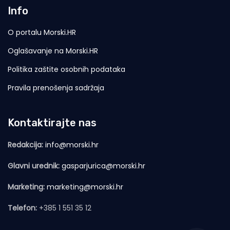
Info
O portalu Morski.HR
Oglašavanje na Morski.HR
Politika zaštite osobnih podataka
Pravila prenošenja sadržaja
Kontaktirajte nas
Redakcija:
info@morski.hr
Glavni urednik:
gasparjurica@morski.hr
Marketing:
marketing@morski.hr
Telefon:
+385 1 551 35 12