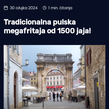
30 ožujka 2024
1 min. čitanja
Turizam i nautika
Pomorstvo
Tradicionalna pulska
Ribolov
megafritaja od 1500 jaja!
Ekologija
Tradicija i kultura