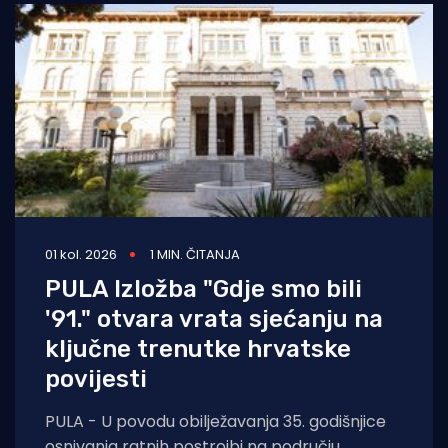
01 kol. 2026
1 MIN. ČITANJA
PULA Izložba "Gdje smo bili
'91." otvara vrata sjećanju na
ključne trenutke hrvatske
povijesti
PULA - U povodu obilježavanja 35. godišnjice
osnivanja ratnih postrojbi na području