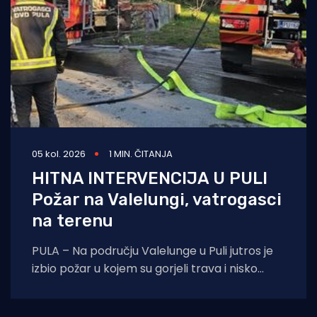
05 kol. 2026
1 MIN. ČITANJA
HITNA INTERVENCIJA U PULI
Požar na Valelungi, vatrogasci
na terenu
PULA – Na području Valelunge u Puli jutros je
izbio požar u kojem su gorjeli trava i nisko
raslinje. Dojava o