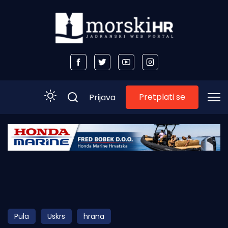
Pretplati se
Prijava
Početna
Morski plus
Morski TV
Obala
Pula
Uskrs
hrana
Otoci