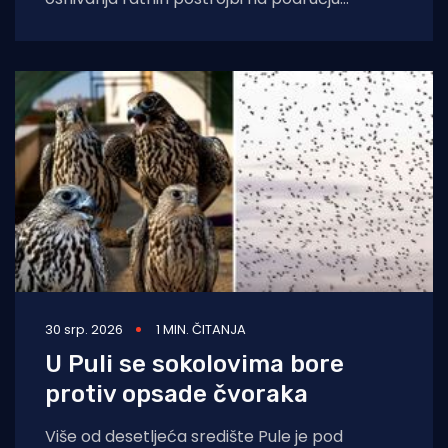
Republike Hrvatske, a u sklopu proslave Dana
pobjede i
30 srp. 2026
1 MIN. ČITANJA
U Puli se sokolovima bore
protiv opsade čvoraka
Više od desetljeća središte Pule je pod