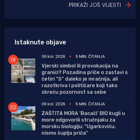
PRIKAŽI JOŠ VIJESTI
Istaknute objave
06 kol. 2026
5 MIN. ČITANJA
Vjerski simbol ili provokacija na
granici? Pozadina priče o zastavi s
četiri "S" daleko je mračnija, ali
razotkriva i političare koji tako
skreću pozornost sa sebe
06 kol. 2026
5 MIN. ČITANJA
ZAŠTITA MORA 'Bacači' BIO kugli u
more odgovorili stručnjaku za
morsku biologiju: "Ugarkoviću,
nismo šuplja priča"