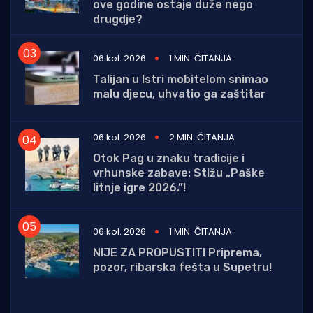
ove godine ostaje duže nego
drugdje?
06 kol. 2026
1 MIN. ČITANJA
Talijan u Istri mobitelom snimao
malu djecu, uhvatio ga zaštitar
06 kol. 2026
2 MIN. ČITANJA
Otok Pag u znaku tradicije i
vrhunske zabave: Stižu „Paške
litnje igre 2026.”!
06 kol. 2026
1 MIN. ČITANJA
NIJE ZA PROPUSTITI Priprema,
pozor, ribarska fešta u Supetru!