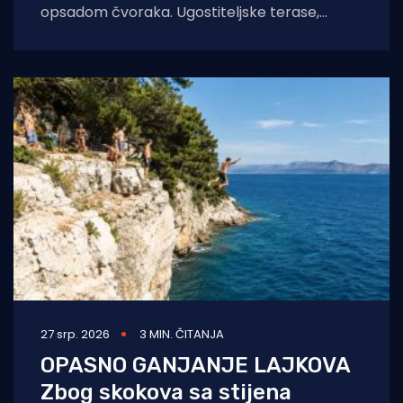
opsadom čvoraka. Ugostiteljske terase,
automobili, prometnice zasuti su njihovim
izmetom a u toplije
27 srp. 2026
3 MIN. ČITANJA
OPASNO GANJANJE LAJKOVA
Zbog skokova sa stijena