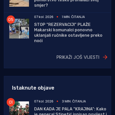
smjer?
07 kol. 2026
1 MIN. ČITANJA
STOP "REZERVACIJI" PLAŽE
Makarski komunalci ponovno
uklanjali ručnike ostavljene preko
noći
PRIKAŽI JOŠ VIJESTI
Istaknute objave
07 kol. 2026
3 MIN. ČITANJA
DAN KADA JE PALA "KRAJINA": Kako
je general Stipetić ispisao povijest i