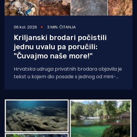
06 kol. 2026
3 MIN. ČITANJA
Kriljanski brodari počistili
jednu uvalu pa poručili:
"Čuvajmo naše more!"
Hrvatska udruga privatnih brodara objavila je
tekst u kojem dio posade s jednog od mini-
kruzera čisti jednu od uvala