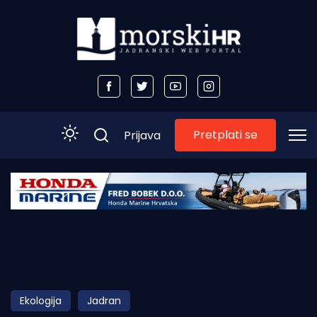
Pretplati se
Prijava
Početna
Morski plus
Morski TV
Obala
Ekologija
Jadran
Otoci