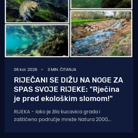
06 kol. 2026
3 MIN. ČITANJA
RIJEČANI SE DIŽU NA NOGE ZA
SPAS SVOJE RIJEKE: "Rječina
je pred ekološkim slomom!"
RIJEKA - Iako je žila kucavica grada i
zaštićeno područje mreže Natura 2000,
Rječina se sustavno uništava i pretvara u
odvodni