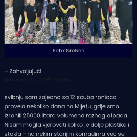
Foto: SireNea
– Zahvaljujući
pozivu Matka iz DPS Zagreb, u
svibnju sam zajedno sa 12 scuba ronioca
provela nekoliko dana na Mljetu, gdje smo
izronili 25000 litara volumena raznog otpada.
Nisam mogla vjerovati koliko je dolje plastike i
stakla – na nekim starijim komadima već se