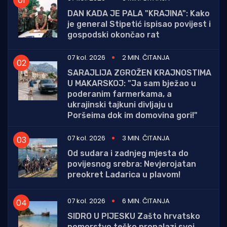
DAN KADA JE PALA "KRAJINA": Kako
je general Stipetić ispisao povijest i
gospodski okončao rat
07 kol. 2026
2 MIN. ČITANJA
SARAJLIJA ZGROŽEN KRAJNOSTIMA
U MAKARSKOJ: "Ja sam bježao u
poderanim farmerkama, a
ukrajinski tajkuni divljaju u
Poršeima dok im domovina gori!"
07 kol. 2026
3 MIN. ČITANJA
Od sudara i zadnjeg mjesta do
povijesnog srebra: Nevjerojatan
preokret Lađarica u plavom!
07 kol. 2026
6 MIN. ČITANJA
SIDRO U PIJESKU Zašto hrvatsko
pomorstvo teško pronalazi svoj