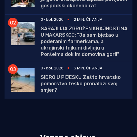
gospodski okončao rat
07 kol. 2026
2 MIN. ČITANJA
SARAJLIJA ZGROŽEN KRAJNOSTIMA
U MAKARSKOJ: "Ja sam bježao u
poderanim farmerkama, a
ukrajinski tajkuni divljaju u
Poršeima dok im domovina gori!"
07 kol. 2026
6 MIN. ČITANJA
SIDRO U PIJESKU Zašto hrvatsko
pomorstvo teško pronalazi svoj
smjer?