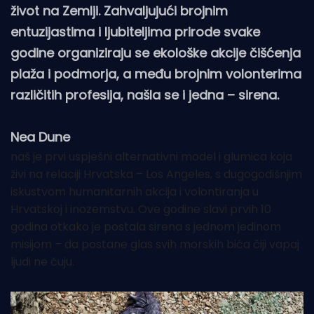
život na Zemlji. Zahvaljujući brojnim
entuzijastima i ljubiteljima prirode svake
godine organiziraju se ekološke akcije čišćenja
plaža i podmorja, a među brojnim volonterima
različitih profesija, našla se i jedna – sirena.
Nea Dune
naš je prvi uspješni alternativni model i glumica koja
živi na relaciji Hrvatska – Los Angeles, s dugogodišnjim
iskustvom humanitarnih akcija i volontiranja u
Hrvatskoj i inozemstvu. Ove godine slavi prvih 10
godina otkako je postala sirena s jednom jedinom
misijom – da postane glas svih morskih bića čiji vapaj
ljudi ne čuju.