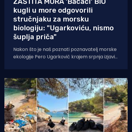
ZAŠTITA MORA 'Bacači' BIO
kugli u more odgovorili
stručnjaku za morsku
biologiju: "Ugarkoviću, nismo
šuplja priča"
Nakon što je naš poznati poznavatelj morske
ekologije Pero Ugarković krajem srpnja izjavio
kako je bacanje biokugli u more "