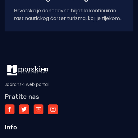
Hrvatska je donedavno bilježila kontinuiran
rast nautičkog čarter turizma, koji je tijekom
2025. godine (siječanj–studeni) prema
podacima Ministarstva pomorstva,
Jadranski web portal
Pratite nas
Info