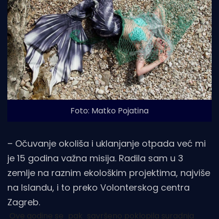
Foto: Matko Pojatina
– Očuvanje okoliša i uklanjanje otpada već mi
je 15 godina važna misija. Radila sam u 3
zemlje na raznim ekološkim projektima, najviše
na Islandu, i to preko Volonterskog centra
Zagreb.
Ove godine se
pak
savršeno poklopila suradnja