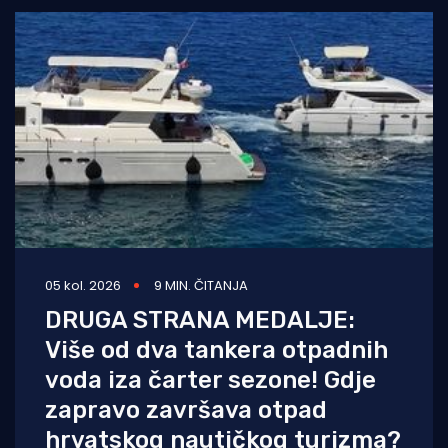
05 kol. 2026
9 MIN. ČITANJA
DRUGA STRANA MEDALJE:
Više od dva tankera otpadnih
voda iza čarter sezone! Gdje
zapravo završava otpad
hrvatskog nautičkog turizma?