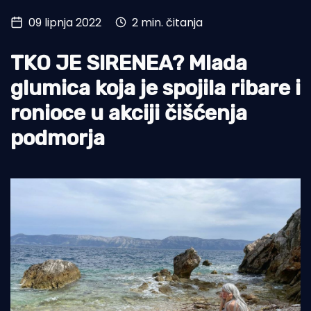
09 lipnja 2022
2 min. čitanja
Turizam i nautika
Pomorstvo
TKO JE SIRENEA? Mlada
Ribolov
glumica koja je spojila ribare i
ronioce u akciji čišćenja
Ekologija
podmorja
Tradicija i kultura