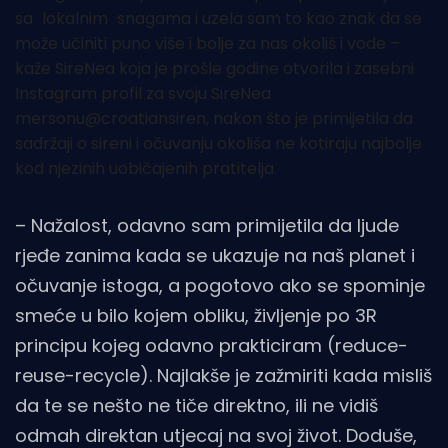
sa
lokalnim
snagama i uzela sam to kao znak da se
može učiniti puno više i bolje za nas okoliš i vode –
kaže SireNea koja je prošle godine otvorila i zasebni
Instagram profil za svoju SireNea
mersonu@croatiansiren, nakon što je primijetila da
sadržaji o sireni i očuvanju okoliša ne kotiraju najbolje
kod njezinih uobičajenih pratitelja.
– Nažalost, odavno sam primijetila da ljude
rjeđe zanima kada se ukazuje na naš planet i
očuvanje istoga, a pogotovo ako se spominje
smeće u bilo kojem obliku, življenje po 3R
principu kojeg odavno prakticiram (reduce-
reuse-recycle). Najlakše je zažmiriti kada misliš
da te se nešto ne tiče direktno, ili ne vidiš
odmah direktan utjecaj na svoj život. Doduše,