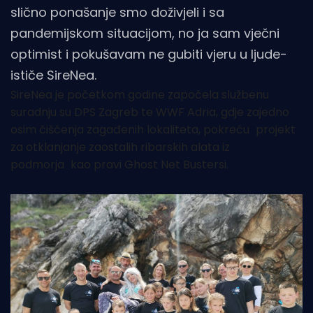
slično ponašanje smo doživjeli i sa
pandemijskom situacijom, no ja sam vječni
optimist i pokušavam ne gubiti vjeru u ljude-
ističe SireNea.
SireNea je početkom godine započela službenu
suradnju su DPS Zagreb te WWF Adria, gdje zajedno
osim čišćenja zagađenih lokaliteta, pokreću
projekt
za otklanjanje zaostalih ribarskih alata iz
podmorja
kao pravi Ghost Net Bustersi.