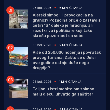
06 kol. 2026
5 MIN. ČITANJA
Vjerski simbol ili provokacija na
granici? Pozadina priče o zastavi s
četiri "S" daleko je mračnija, ali
razotkriva i političare koji tako
skreću pozornost sa sebe
06 kol. 2026
2 MIN. ČITANJA
Više od 250.000 noćenja i povratak
pravog turizma: Zašto se u Jelsi
ove godine ostaje duže nego
drugdje?
06 kol. 2026
1 MIN. ČITANJA
Talijan u Istri mobitelom snimao
malu djecu, uhvatio ga zaštitar
06 kol. 2026
2 MIN. ČITANJA