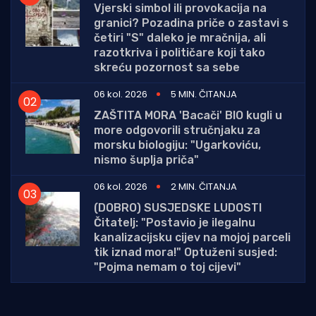
Vjerski simbol ili provokacija na
granici? Pozadina priče o zastavi s
četiri "S" daleko je mračnija, ali
razotkriva i političare koji tako
skreću pozornost sa sebe
06 kol. 2026
5 MIN. ČITANJA
ZAŠTITA MORA 'Bacači' BIO kugli u
more odgovorili stručnjaku za
morsku biologiju: "Ugarkoviću,
nismo šuplja priča"
06 kol. 2026
2 MIN. ČITANJA
(DOBRO) SUSJEDSKE LUDOSTI
Čitatelj: "Postavio je ilegalnu
kanalizacijsku cijev na mojoj parceli
tik iznad mora!" Optuženi susjed:
"Pojma nemam o toj cijevi"