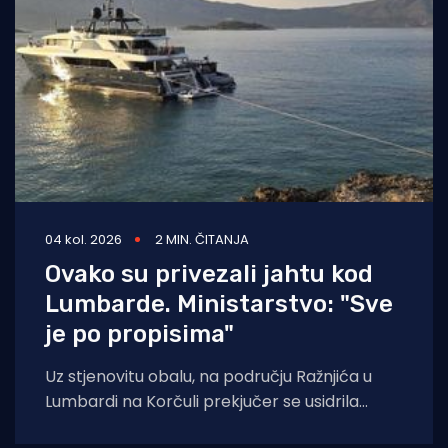
04 kol. 2026
2 MIN. ČITANJA
Ovako su privezali jahtu kod
Lumbarde. Ministarstvo: "Sve
je po propisima"
Uz stjenovitu obalu, na području Ražnjića u
Lumbardi na Korčuli prekjučer se usidrila
jahta. Index piše da je riječ je