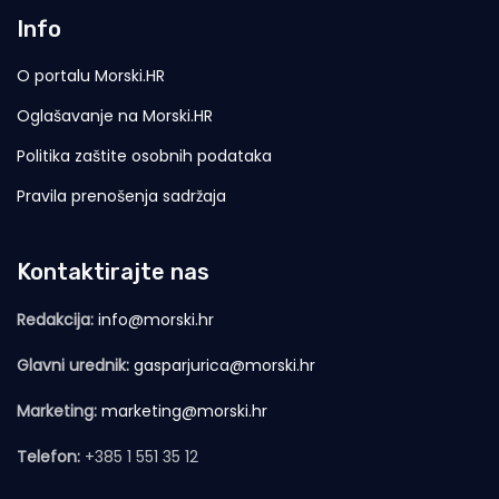
Info
O portalu Morski.HR
Oglašavanje na Morski.HR
Politika zaštite osobnih podataka
Pravila prenošenja sadržaja
Kontaktirajte nas
Redakcija:
info@morski.hr
Glavni urednik:
gasparjurica@morski.hr
Marketing:
marketing@morski.hr
Telefon:
+385 1 551 35 12