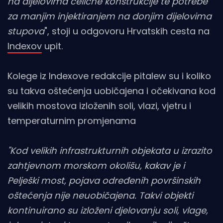
na dijelovima čelične konstrukcije te potrebe
za manjim injektiranjem na donjim dijelovima
stupova
", stoji u odgovoru Hrvatskih cesta na
Indexov
upit.
Kolege iz Indexove redakcije pitalew su i koliko
su takva oštećenja uobičajena i očekivana kod
velikih mostova izloženih soli, vlazi, vjetru i
temperaturnim promjenama
"Kod velikih infrastrukturnih objekata u izrazito
zahtjevnom morskom okolišu, kakav je i
Pelješki most, pojava određenih površinskih
oštećenja nije neuobičajena. Takvi objekti
kontinuirano su izloženi djelovanju soli, vlage,