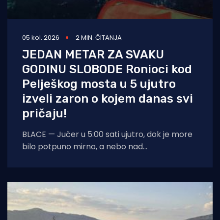
05 kol. 2026
2 MIN. ČITANJA
JEDAN METAR ZA SVAKU
GODINU SLOBODE Ronioci kod
Pelješkog mosta u 5 ujutro
izveli zaron o kojem danas svi
pričaju!
BLACE — Jučer u 5:00 sati ujutro, dok je more
bilo potpuno mirno, a nebo nad
dalmatinskom obalom još obavijeno