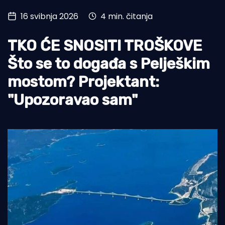
16 svibnja 2026
4 min. čitanja
Turizam i nautika
Pomorstvo
TKO ĆE SNOSITI TROŠKOVE
Ribolov
Što se to događa s Pelješkim
mostom? Projektant:
Ekologija
"Upozoravao sam"
Tradicija i kultura