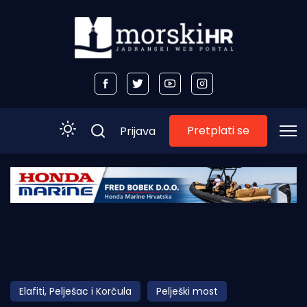
Pretplati se
Prijava
Početna
Morski plus
Morski TV
Obala
Elafiti, Pelješac i Korčula
Pelješki most
Otoci