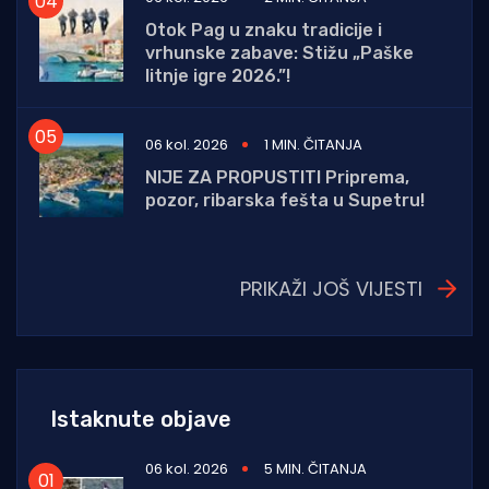
Otok Pag u znaku tradicije i
vrhunske zabave: Stižu „Paške
litnje igre 2026.”!
06 kol. 2026
1 MIN. ČITANJA
NIJE ZA PROPUSTITI Priprema,
pozor, ribarska fešta u Supetru!
PRIKAŽI JOŠ VIJESTI
Istaknute objave
06 kol. 2026
5 MIN. ČITANJA