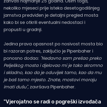
zahvati najmanje 25 godina. Osim toga,
nekoliko mjeseci prije isteka desetogodišnjeg
jamstva predviđen je detaljni pregled mosta
kako bi se otkrili eventualni nedostaci i
propusti u gradnji.
Jedina prava opasnost po nosivost mosta bio
bi razoran potres, zaključio je Pipenbaher i
ponosno dodao:
"Nedavno sam prešao preko
Pelješkog mosta i djelovao mi je tako skromno
i skladno, kao da je oduvijek tamo, kao da mu
je baš tamo mjesto. Znate, mostovi moraju
imati dušu",
završava Pipenbaher.
"Vjerojatno se radi o pogreški izvođača