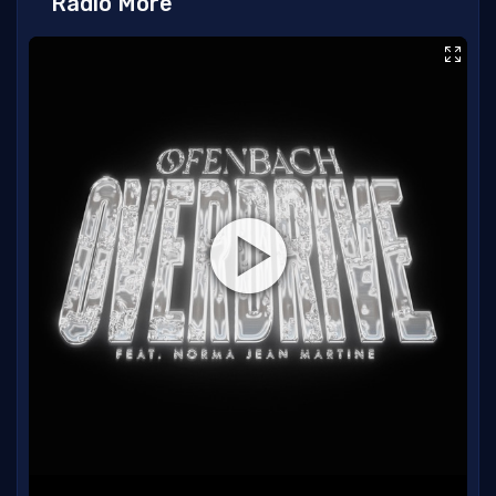
Radio More