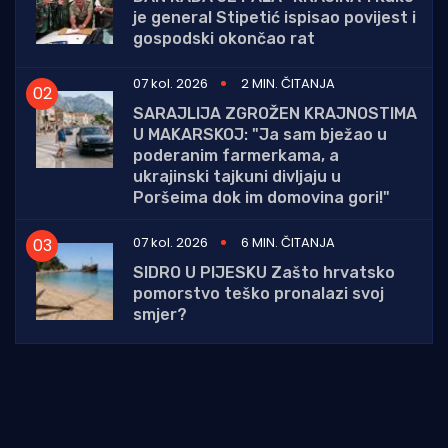
je general Stipetić ispisao povijest i
gospodski okončao rat
07 kol. 2026
2 MIN. ČITANJA
SARAJLIJA ZGROŽEN KRAJNOSTIMA
U MAKARSKOJ: "Ja sam bježao u
poderanim farmerkama, a
ukrajinski tajkuni divljaju u
Poršeima dok im domovina gori!"
07 kol. 2026
6 MIN. ČITANJA
SIDRO U PIJESKU Zašto hrvatsko
pomorstvo teško pronalazi svoj
smjer?