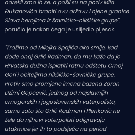
odrekli smo ih se, a pošli su na poziv Mila
Đukanovića braniti ovu državu i njene granice.
Slava herojima iz šavničko-nikšićke grupe"
,
poručio je nakon čega je uslijedio pljesak.
"Tražimo od Milojka Spajića ako smije, kad
dođe onaj Grlić Radman, da mu kaže da je
Hrvatska dužna isplatiti ratnu odštetu Crnoj
Gori i obiteljima nikšićko-šavničke grupe.
Protiv smo promjene imena bazena Zoran
Džimi Gopčević, jednog od najslavnijih
crnogorskih i jugoslovenskih vaterpolista,
samo zato što Grlić Radman i Plenković ne
žele da njihovi vaterpolisti odigravaju
utakmice jer ih to podsjeća na period