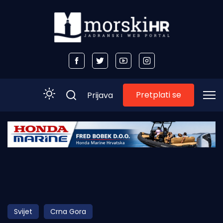
Pretplati se
Prijava
Početna
Morski plus
Morski TV
Obala
Svijet
Crna Gora
Otoci