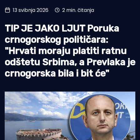
13 svibnja 2026
2 min. čitanja
Turizam i nautika
Pomorstvo
TIP JE JAKO LJUT Poruka
Ribolov
crnogorskog političara:
"Hrvati moraju platiti ratnu
Ekologija
odštetu Srbima, a Prevlaka je
Tradicija i kultura
crnogorska bila i bit će"