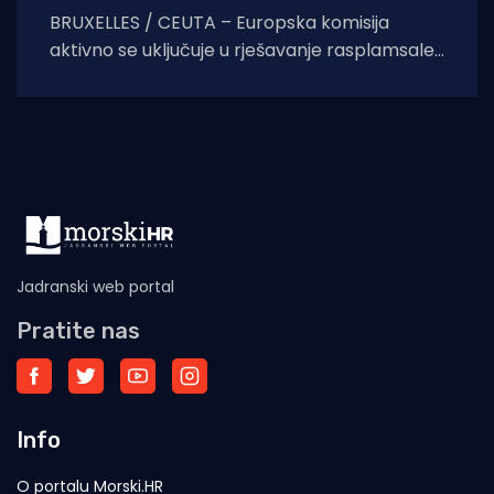
BRUXELLES / CEUTA – Europska komisija
aktivno se uključuje u rješavanje rasplamsale
migracijske krize u španjolskoj enklavi Ceuti.
Odlukom predsjednice EK Ursule
Jadranski web portal
Pratite nas
Info
O portalu Morski.HR