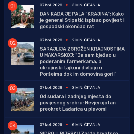
07 kol. 2026
3 MIN. ČITANJA
DAN KADA JE PALA "KRAJINA": Kako
je general Stipetić ispisao povijest i
gospodski okončao rat
07 kol. 2026
2 MIN. ČITANJA
SARAJLIJA ZGROŽEN KRAJNOSTIMA
U MAKARSKOJ: "Ja sam bježao u
poderanim farmerkama, a
ukrajinski tajkuni divljaju u
Poršeima dok im domovina gori!"
07 kol. 2026
3 MIN. ČITANJA
Od sudara i zadnjeg mjesta do
povijesnog srebra: Nevjerojatan
preokret Lađarica u plavom!
07 kol. 2026
6 MIN. ČITANJA
SIDRO U PIJESKU Zašto hrvatsko