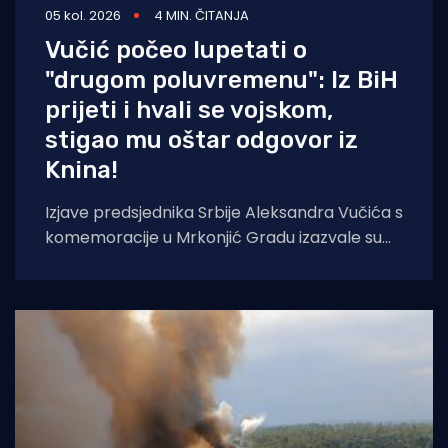
05 kol. 2026
4 MIN. ČITANJA
Vučić počeo lupetati o
"drugom poluvremenu": Iz BiH
prijeti i hvali se vojskom,
stigao mu oštar odgovor iz
Knina!
Izjave predsjednika Srbije Aleksandra Vučića s
komemoracije u Mrkonjić Gradu izazvale su
val reakcija u hrvatskom političkom vrhu.
Vučić je