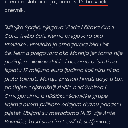
'identitetskih pitanja', prenosi
Dubrovački
dnevnik
.
"Milojko Spajić, njegova Vlada i čitava Crna
Gora, treba čuti: Nema pregovora oko
Prevlake , Prevlaka je crnogorska bila i bit
će. Nema pregovora oko Morinja jer tamo nije
počinjen nikakav zločin i nećemo pristati na
isplatu 17 milijuna eura ljudima koji nisu ni po
prstu taknuti. Moraju priznati Hrvati da je u Lori
počinjen najstrašniji zločin nad Srbima i
Crnogorcima iz nikšićko-šavničke grupe
kojima ovom prilikom odajem dužnu počast i
pijetet. Ubijani su metodama NHD-zije Ante
Pavelića, kosti smo im tražili desetljećima,