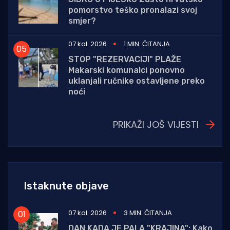
pomorstvo teško pronalazi svoj
smjer?
07 kol. 2026
1 MIN. ČITANJA
STOP "REZERVACIJI" PLAŽE
Makarski komunalci ponovno
uklanjali ručnike ostavljene preko
noći
PRIKAŽI JOŠ VIJESTI
Istaknute objave
07 kol. 2026
3 MIN. ČITANJA
DAN KADA JE PALA "KRAJINA": Kako