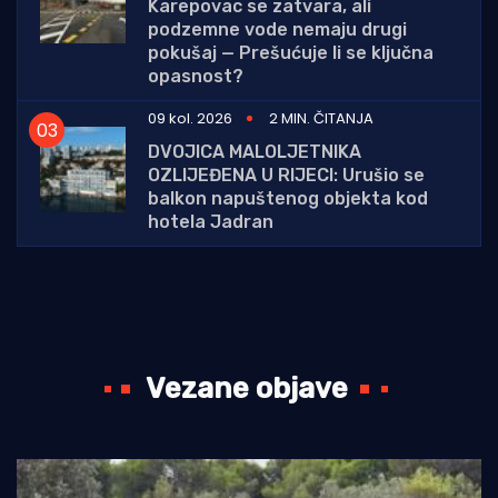
Karepovac se zatvara, ali
podzemne vode nemaju drugi
pokušaj — Prešućuje li se ključna
opasnost?
09 kol. 2026
2 MIN. ČITANJA
DVOJICA MALOLJETNIKA
OZLIJEĐENA U RIJECI: Urušio se
balkon napuštenog objekta kod
hotela Jadran
Vezane objave