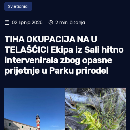
Svjetionici
Turizam i nautika
Pomorstvo
02 lipnja 2026
2 min. čitanja
Ribolov
TIHA OKUPACIJA NA U
Ekologija
TELAŠĆICI Ekipa iz Sali hitno
Tradicija i kultura
intervenirala zbog opasne
prijetnje u Parku prirode!