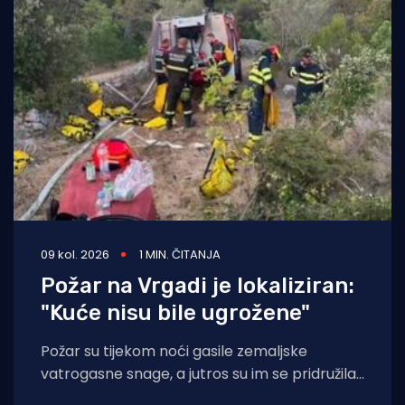
09 kol. 2026
1 MIN. ČITANJA
Požar na Vrgadi je lokaliziran:
"Kuće nisu bile ugrožene"
Požar su tijekom noći gasile zemaljske
vatrogasne snage, a jutros su im se pridružila i
dva kanadera koji su zalijevali