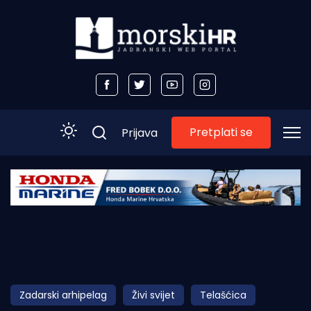
Pretplati se
Prijava
Početna
Morski plus
Morski TV
Obala
Zadarski arhipelag
Živi svijet
Telašćica
Otoci