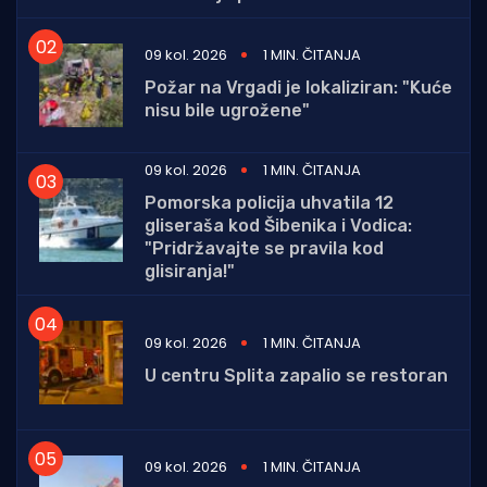
09 kol. 2026
1 MIN. ČITANJA
Požar na Vrgadi je lokaliziran: "Kuće
nisu bile ugrožene"
09 kol. 2026
1 MIN. ČITANJA
Pomorska policija uhvatila 12
gliseraša kod Šibenika i Vodica:
"Pridržavajte se pravila kod
glisiranja!"
09 kol. 2026
1 MIN. ČITANJA
U centru Splita zapalio se restoran
09 kol. 2026
1 MIN. ČITANJA