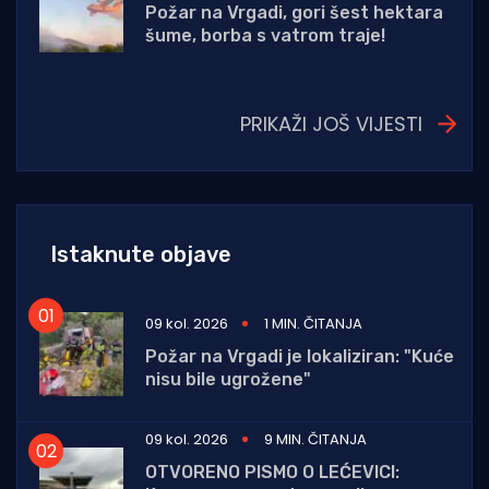
Požar na Vrgadi, gori šest hektara
šume, borba s vatrom traje!
PRIKAŽI JOŠ VIJESTI
Istaknute objave
09 kol. 2026
1 MIN. ČITANJA
Požar na Vrgadi je lokaliziran: "Kuće
nisu bile ugrožene"
09 kol. 2026
9 MIN. ČITANJA
OTVORENO PISMO O LEĆEVICI: