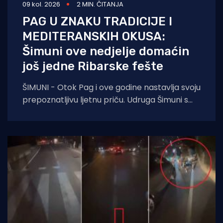
09 kol. 2026
2 MIN. ČITANJA
PAG U ZNAKU TRADICIJE I
MEDITERANSKIH OKUSA:
Šimuni ove nedjelje domaćin
još jedne Ribarske fešte
ŠIMUNI - Otok Pag i ove godine nastavlja svoju
prepoznatljivu ljetnu priču. Udruga Šimuni s
ponosom najavljuje održavanje tradicionalne
Ribarske fešte,