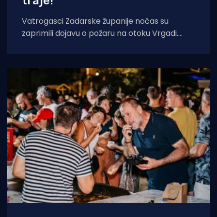
traje!
Vatrogasci Zadarske županije noćas su
zaprimili dojavu o požaru na otoku Vrgadi.
Vatra je zahvatila borovu šumu na dvije
lokacije