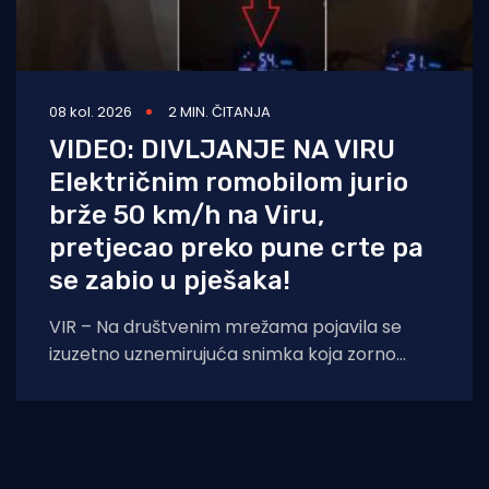
08 kol. 2026
2 MIN. ČITANJA
VIDEO: DIVLJANJE NA VIRU
Električnim romobilom jurio
brže 50 km/h na Viru,
pretjecao preko pune crte pa
se zabio u pješaka!
VIR – Na društvenim mrežama pojavila se
izuzetno uznemirujuća snimka koja zorno
prikazuje sav užas i neodgovornost pojedinih
vozača električnih romobila.