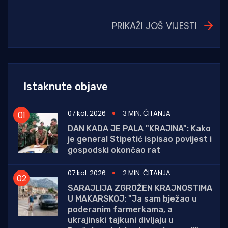
PRIKAŽI JOŠ VIJESTI
Istaknute objave
07 kol. 2026
3 MIN. ČITANJA
DAN KADA JE PALA "KRAJINA": Kako
je general Stipetić ispisao povijest i
gospodski okončao rat
07 kol. 2026
2 MIN. ČITANJA
SARAJLIJA ZGROŽEN KRAJNOSTIMA
U MAKARSKOJ: "Ja sam bježao u
poderanim farmerkama, a
ukrajinski tajkuni divljaju u