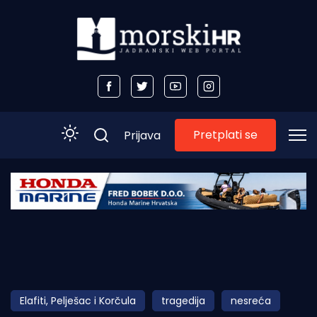
Pretplati se
Prijava
Početna
Morski plus
Morski TV
Obala
Elafiti, Pelješac i Korčula
tragedija
nesreća
Otoci