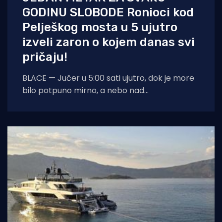
GODINU SLOBODE Ronioci kod
Pelješkog mosta u 5 ujutro
izveli zaron o kojem danas svi
pričaju!
BLACE — Jučer u 5:00 sati ujutro, dok je more
bilo potpuno mirno, a nebo nad
dalmatinskom obalom još obavijeno