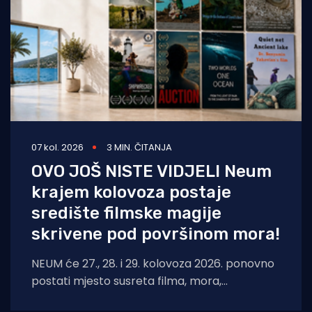
07 kol. 2026
3 MIN. ČITANJA
OVO JOŠ NISTE VIDJELI Neum
krajem kolovoza postaje
središte filmske magije
skrivene pod površinom mora!
NEUM će 27., 28. i 29. kolovoza 2026. ponovno
postati mjesto susreta filma, mora,
umjetnosti i međunarodnih autora. Neum