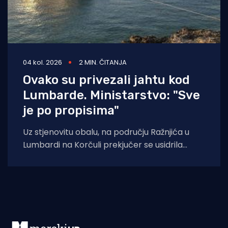
04 kol. 2026
2 MIN. ČITANJA
Ovako su privezali jahtu kod
Lumbarde. Ministarstvo: "Sve
je po propisima"
Uz stjenovitu obalu, na području Ražnjića u
Lumbardi na Korčuli prekjučer se usidrila
jahta. Index piše da je riječ je