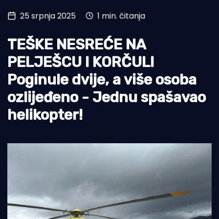
25 srpnja 2025
1 min. čitanja
Turizam i nautika
Pomorstvo
TEŠKE NESREĆE NA
Ribolov
PELJEŠCU I KORČULI
Poginule dvije, a više osoba
Ekologija
ozlijeđeno - Jednu spašavao
Tradicija i kultura
helikopter!