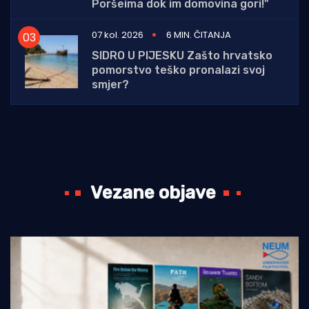
Poršeima dok im domovina gori!"
07 kol. 2026
6 MIN. ČITANJA
SIDRO U PIJESKU Zašto hrvatsko
pomorstvo teško pronalazi svoj
smjer?
Vezane objave