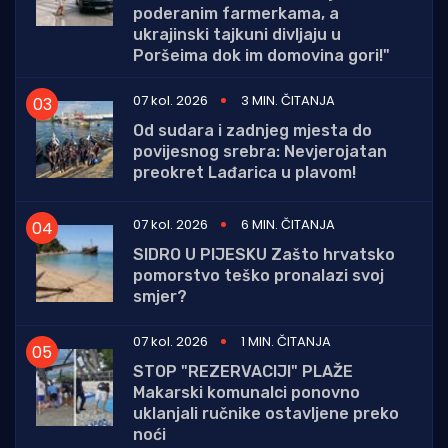
poderanim farmerkama, a
ukrajinski tajkuni divljaju u
Poršeima dok im domovina gori!"
07 kol. 2026
3 MIN. ČITANJA
Od sudara i zadnjeg mjesta do
povijesnog srebra: Nevjerojatan
preokret Lađarica u plavom!
07 kol. 2026
6 MIN. ČITANJA
SIDRO U PIJESKU Zašto hrvatsko
pomorstvo teško pronalazi svoj
smjer?
07 kol. 2026
1 MIN. ČITANJA
STOP "REZERVACIJI" PLAŽE
Makarski komunalci ponovno
uklanjali ručnike ostavljene preko
noći