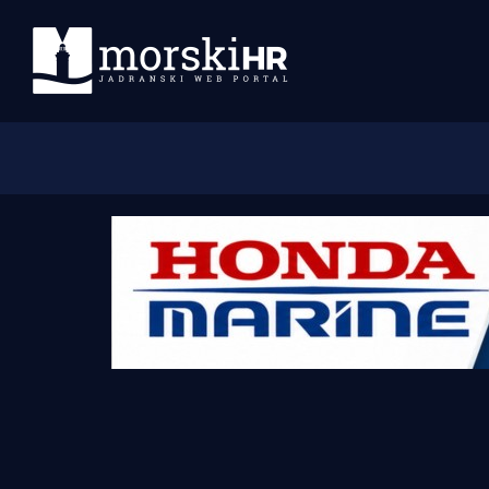
Početna
Morski plus
Morski TV
Obala
Otoci
Turizam i nautika