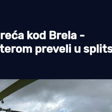
eća kod Brela -
terom preveli u split