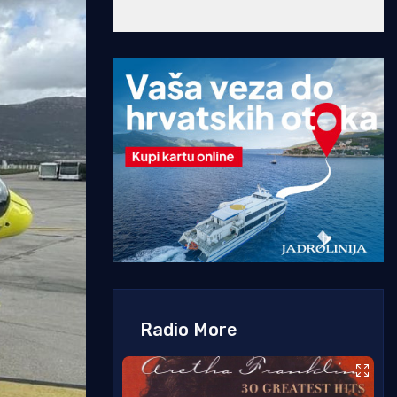
Radio More