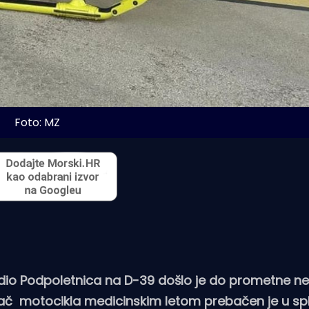
Foto: MZ
redio Podpoletnica na D-39 došlo je do prometne n
ozač motocikla medicinskim letom prebačen je u spl