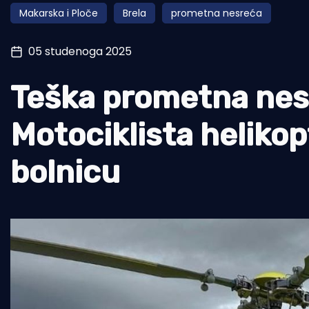
Makarska i Ploče
Brela
prometna nesreća
Pomorstvo
Ribolov
05 studenoga 2025
Ekologija
Teška prometna nesr
Tradicija i kultura
Motociklista helikop
bolnicu