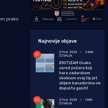
tom preko
Najnovije objave
07 kol. 2026
2 MIN.
ČITANJA
IDIOTIZAM Ovako
usred požara koji
hara zadarskom
okolicom ovaj tip jet
skijem kanaderima ne
dopušta gasiti!
07 kol. 2026
1 MIN.
ČITANJA