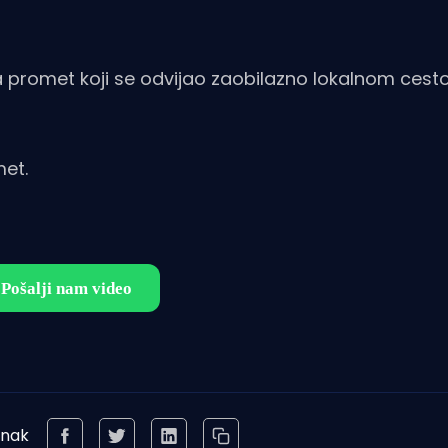
za promet koji se odvijao zaobilazno lokalnom ces
met.
anak