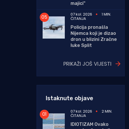
majici"
07 kol. 2026
1 MIN.
ČITANJA
Policija pronašla
Nijemca koji je dizao
dron u blizini Zračne
luke Split
PRIKAŽI JOŠ VIJESTI
Istaknute objave
07 kol. 2026
2 MIN.
ČITANJA
IDIOTIZAM Ovako