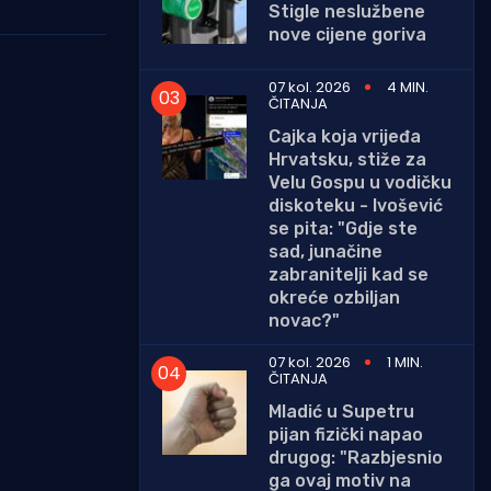
Stigle neslužbene
nove cijene goriva
07 kol. 2026
4 MIN.
ČITANJA
Cajka koja vrijeđa
Hrvatsku, stiže za
Velu Gospu u vodičku
diskoteku - Ivošević
se pita: "Gdje ste
sad, junačine
zabranitelji kad se
okreće ozbiljan
novac?"
07 kol. 2026
1 MIN.
ČITANJA
Mladić u Supetru
pijan fizički napao
drugog: "Razbjesnio
ga ovaj motiv na