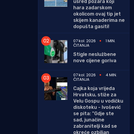
usred požara koji
hara zadarskom
okolicom ovaj tip jet
skijem kanaderima ne
dopušta gasiti!
07 kol. 2026
1 MIN.
ČITANJA
Stigle neslužbene
nove cijene goriva
07 kol. 2026
4 MIN.
ČITANJA
Cajka koja vrijeđa
Hrvatsku, stiže za
Velu Gospu u vodičku
diskoteku - Ivošević
se pita: "Gdje ste
sad, junačine
zabranitelji kad se
okreće ozbiljan