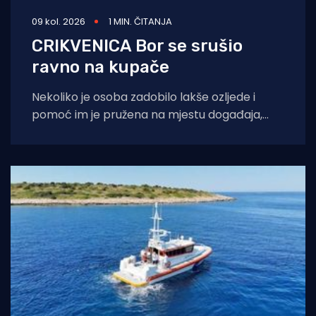
09 kol. 2026
1 MIN. ČITANJA
CRIKVENICA Bor se srušio
ravno na kupače
Nekoliko je osoba zadobilo lakše ozljede i
pomoć im je pružena na mjestu događaja,
javlja portal Crikva.hr. Pri padu