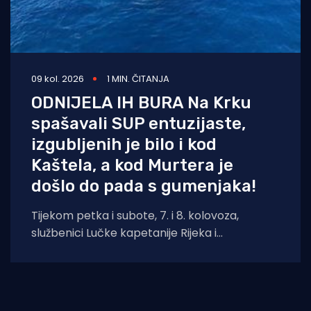
09 kol. 2026
1 MIN. ČITANJA
ODNIJELA IH BURA Na Krku
spašavali SUP entuzijaste,
izgubljenih je bilo i kod
Kaštela, a kod Murtera je
došlo do pada s gumenjaka!
Tijekom petka i subote, 7. i 8. kolovoza,
službenici Lučke kapetanije Rijeka i
pripadajućih ispostava spasili su ukupno četiri
osobe.