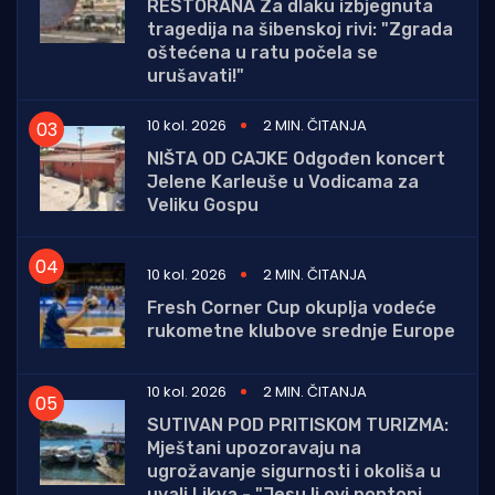
RESTORANA Za dlaku izbjegnuta
tragedija na šibenskoj rivi: "Zgrada
oštećena u ratu počela se
urušavati!"
10 kol. 2026
2 MIN. ČITANJA
NIŠTA OD CAJKE Odgođen koncert
Jelene Karleuše u Vodicama za
Veliku Gospu
10 kol. 2026
2 MIN. ČITANJA
Fresh Corner Cup okuplja vodeće
rukometne klubove srednje Europe
10 kol. 2026
2 MIN. ČITANJA
SUTIVAN POD PRITISKOM TURIZMA:
Mještani upozoravaju na
ugrožavanje sigurnosti i okoliša u
uvali Likva - "Jesu li ovi pontoni