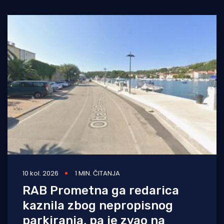
10 kol. 2026
1 MIN. ČITANJA
RAB Prometna ga redarica
kaznila zbog nepropisnog
parkiranja, pa je zvao na