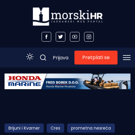
Pretplati se
Prijava
Početna
Morski plus
Morski TV
Obala
Brijuni i Kvarner
Cres
prometna nesreća
Otoci