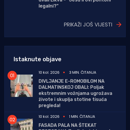
legalni?"
PRIKAŽI JOŠ VIJESTI
Istaknute objave
10 kol. 2026
3 MIN. ČITANJA
DIVLJANJE E-ROMOBILOM NA
DALMATINSKOJ OBALI: Poljak
ekstremnim vožnjama ugrožava
živote i skuplja stotine tisuća
pregleda!
10 kol. 2026
1 MIN. ČITANJA
FASADA PALA NA ŠTEKAT