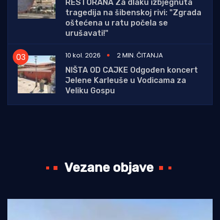
RESTORANA Za dlaku izbjegnuta
tragedija na šibenskoj rivi: "Zgrada
oštećena u ratu počela se
urušavati!"
10 kol. 2026
2 MIN. ČITANJA
NIŠTA OD CAJKE Odgođen koncert
Jelene Karleuše u Vodicama za
Veliku Gospu
Vezane objave