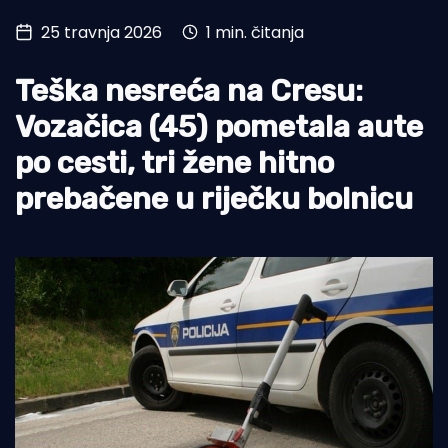
25 travnja 2026
1 min. čitanja
Turizam i nautika
Pomorstvo
Teška nesreća na Cresu:
Ribolov
Vozačica (45) pometala aute
po cesti, tri žene hitno
Ekologija
prebačene u riječku bolnicu
Tradicija i kultura