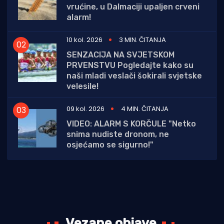
vrućine, u Dalmaciji upaljen crveni
alarm!
10 kol. 2026
3 MIN. ČITANJA
SENZACIJA NA SVJETSKOM
PRVENSTVU Pogledajte kako su
naši mladi veslači šokirali svjetske
velesile!
09 kol. 2026
4 MIN. ČITANJA
VIDEO: ALARM S KORČULE "Netko
snima nudiste dronom, ne
osjećamo se sigurno!"
Vezane objave