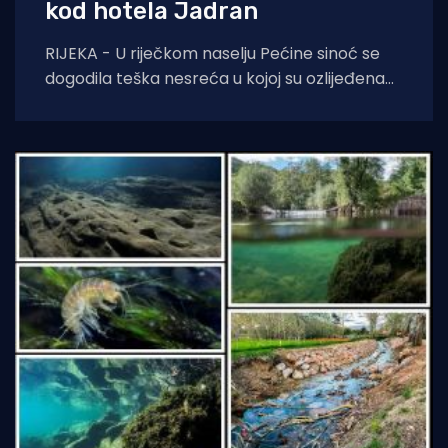
kod hotela Jadran
RIJEKA - U riječkom naselju Pećine sinoć se
dogodila teška nesreća u kojoj su ozlijeđena
dvojica maloljetnih mladića. Prema
informacijama iz