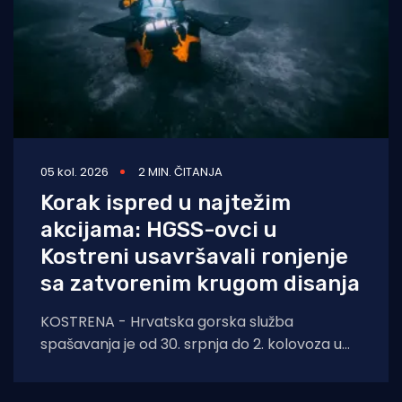
05 kol. 2026
2 MIN. ČITANJA
Korak ispred u najtežim
akcijama: HGSS-ovci u
Kostreni usavršavali ronjenje
sa zatvorenim krugom disanja
KOSTRENA - Hrvatska gorska služba
spašavanja je od 30. srpnja do 2. kolovoza u
Kostreni uspješno provela crossover tečaj
ronjenja za