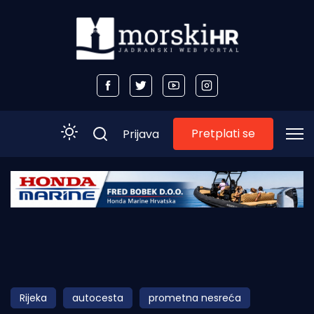
Pretplati se
Prijava
Početna
Morski plus
Morski TV
Obala
Rijeka
autocesta
prometna nesreća
Otoci