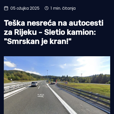
05 ožujka 2025
1 min. čitanja
Turizam i nautika
Pomorstvo
Teška nesreća na autocesti
Ribolov
za Rijeku - Sletio kamion:
"Smrskan je kran!"
Ekologija
Tradicija i kultura