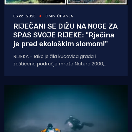
06 kol. 2026
3 MIN. ČITANJA
RIJEČANI SE DIŽU NA NOGE ZA
SPAS SVOJE RIJEKE: "Rječina
je pred ekološkim slomom!"
RIJEKA - Iako je žila kucavica grada i
zaštićeno područje mreže Natura 2000,
Rječina se sustavno uništava i pretvara u
odvodni