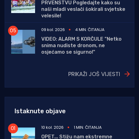
PRVENSTVU Pogledajte kako su
naši mladi veslači šokirali svjetske
velesile!
09 kol. 2026
4 MIN. ČITANJA
VIDEO: ALARM S KORČULE "Netko
snima nudiste dronom, ne
osjećamo se sigurno!"
PRIKAŽI JOŠ VIJESTI
Istaknute objave
10 kol. 2026
1 MIN. ČITANJA
OPET... Stižu nam ekstremne