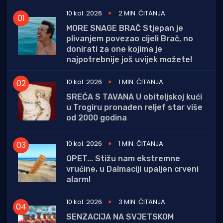
10 kol. 2026
2 MIN. ČITANJA
MORE SNAGE BRAČ Stjepan je
plivanjem povezao cijeli Brač, no
donirati za one kojima je
najpotrebnije još uvijek možete!
10 kol. 2026
1 MIN. ČITANJA
SREĆA S TAVANA U obiteljskoj kući
u Trogiru pronađen reljef star više
od 2000 godina
10 kol. 2026
1 MIN. ČITANJA
OPET... Stižu nam ekstremne
vrućine, u Dalmaciji upaljen crveni
alarm!
10 kol. 2026
3 MIN. ČITANJA
SENZACIJA NA SVJETSKOM