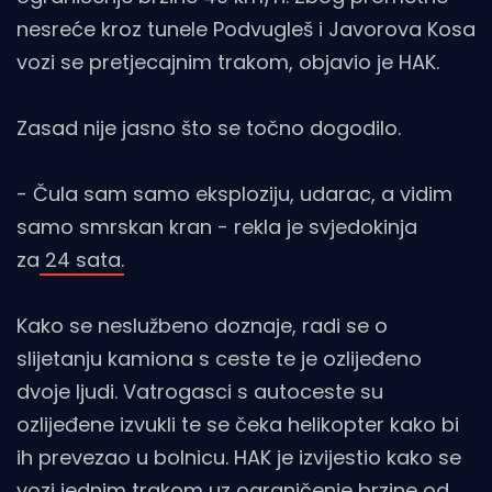
nesreće kroz tunele Podvugleš i Javorova Kosa
vozi se pretjecajnim trakom, objavio je HAK.
Zasad nije jasno što se točno dogodilo.
- Čula sam samo eksploziju, udarac, a vidim
samo smrskan kran - rekla je svjedokinja
za
24 sata.
Kako se neslužbeno doznaje, radi se o
slijetanju kamiona s ceste te je ozlijeđeno
dvoje ljudi. Vatrogasci s autoceste su
ozlijeđene izvukli te se čeka helikopter kako bi
ih prevezao u bolnicu. HAK je izvijestio kako se
vozi jednim trakom uz ograničenje brzine od