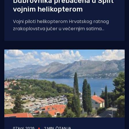
Dubrovnika prebačena u Split
vojnim helikopterom
Vojni piloti helikopterom Hrvatskog ratnog
zrakoplovstva jučer u večernjim satima
prevezli su životno ugroženu trudnicu iz Opće
bolnice Dubrovnik u
07 kol. 2026
2 MIN. ČITANJA