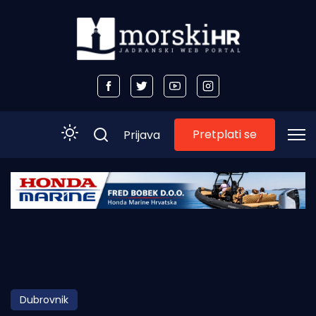
Pretplati se
Prijava
Početna
Morski plus
Morski TV
Obala
Dubrovnik
Otoci