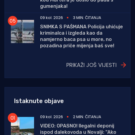
gumenjaka!
09 kol. 2026
3 MIN. ČITANJA
SNIMKA S PAŠMANA Policija uhićuje
kriminalca i izgleda kao da
namjerno baca psa u more, no
pozadina priče mijenja baš sve!
PRIKAŽI JOŠ VIJESTI
Istaknute objave
09 kol. 2026
2 MIN. ČITANJA
VIDEO: OPASNO! Ilegalni deponij
ispod dalekovoda u Novalji: "Ako