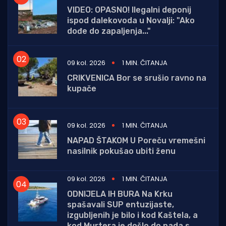
VIDEO: OPASNO! Ilegalni deponij
ispod dalekovoda u Novalji: "Ako
dođe do zapaljenja..."
09 kol. 2026
1 MIN. ČITANJA
CRIKVENICA Bor se srušio ravno na
kupače
09 kol. 2026
1 MIN. ČITANJA
NAPAD ŠTAKOM U Poreču vremešni
nasilnik pokušao ubiti ženu
09 kol. 2026
1 MIN. ČITANJA
ODNIJELA IH BURA Na Krku
spašavali SUP entuzijaste,
izgubljenih je bilo i kod Kaštela, a
kod Murtera je došlo do pada s