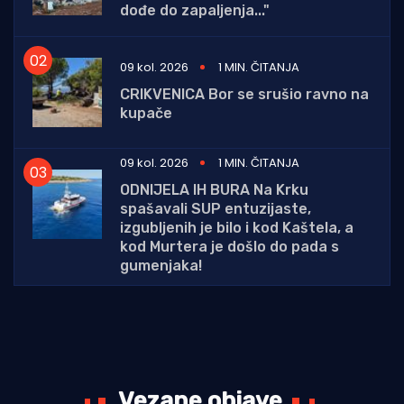
dođe do zapaljenja..."
09 kol. 2026
1 MIN. ČITANJA
CRIKVENICA Bor se srušio ravno na
kupače
09 kol. 2026
1 MIN. ČITANJA
ODNIJELA IH BURA Na Krku
spašavali SUP entuzijaste,
izgubljenih je bilo i kod Kaštela, a
kod Murtera je došlo do pada s
gumenjaka!
Vezane objave