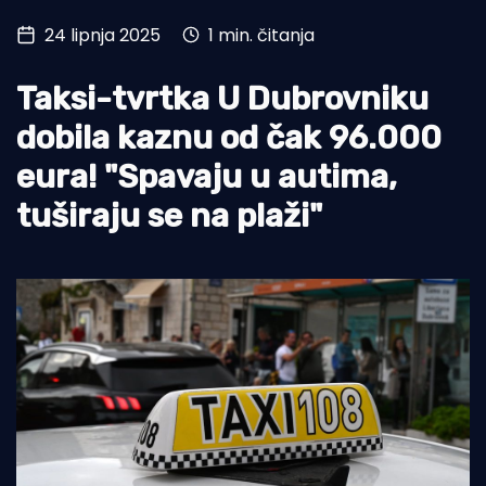
24 lipnja 2025
1 min. čitanja
Turizam i nautika
Pomorstvo
Taksi-tvrtka U Dubrovniku
Ribolov
dobila kaznu od čak 96.000
eura! "Spavaju u autima,
Ekologija
tuširaju se na plaži"
Tradicija i kultura