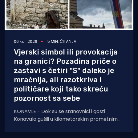
06 kol. 2026
5 MIN. ČITANJA
Vjerski simbol ili provokacija
na granici? Pozadina priče o
zastavi s četiri "S" daleko je
mračnija, ali razotkriva i
političare koji tako skreću
pozornost sa sebe
KONAVLE - Dok su se stanovnici i gosti
Konavala gušili u kilometarskim prometnim
čepovima na jedinoj lokalnoj cesti, načelniku
Boži Lasiću