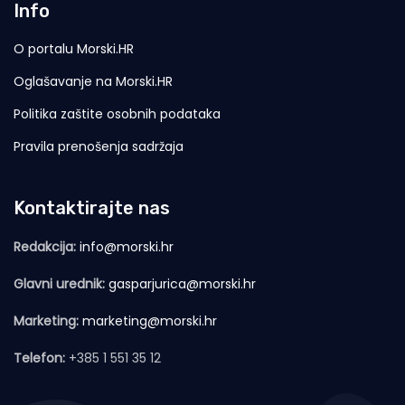
Info
O portalu Morski.HR
Oglašavanje na Morski.HR
Politika zaštite osobnih podataka
Pravila prenošenja sadržaja
Kontaktirajte nas
Redakcija:
info@morski.hr
Glavni urednik:
gasparjurica@morski.hr
Marketing:
marketing@morski.hr
Telefon:
+385 1 551 35 12