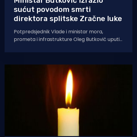
Ministar Butković izrazio
sućut povodom smrti
direktora splitske Zračne luke
Potpredsjednik Vlade i ministar mora,
prometa i infrastrukture Oleg Butković uputio
je izraze sućuti u povodu smrti Lukše Novaka,
direktora