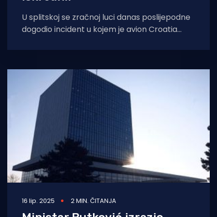
U splitskoj se zračnoj luci danas poslijepodne
dogodio incident u kojem je avion Croatia
Airlinesa pri polijetanju izletio s piste
16 lip. 2025
2 MIN. ČITANJA