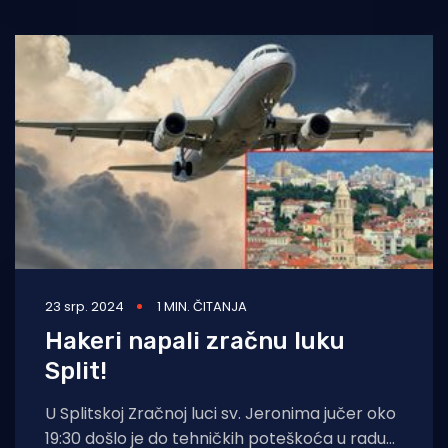
mjere i
23 srp. 2024
1 MIN. ČITANJA
Hakeri napali zračnu luku
Split!
U Splitskoj Zračnoj luci sv. Jeronima jučer oko
19:30 došlo je do tehničkih poteškoća u radu