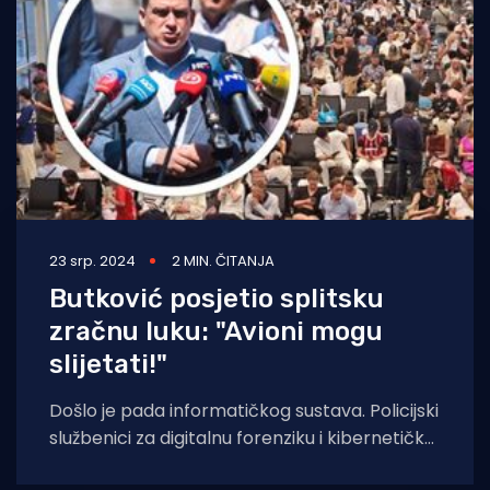
23 srp. 2024
2 MIN. ČITANJA
Butković posjetio splitsku
zračnu luku: "Avioni mogu
slijetati!"
Došlo je pada informatičkog sustava. Policijski
službenici za digitalnu forenziku i kibernetičku
sigurnost su odmah po saznanju poduzeli