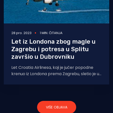
28 pro. 2023
1 MIN. ČITANJA
Let iz Londona zbog magle u
Zagrebu i potresa u Splitu
završio u Dubrovniku
Let Croatia Airlinesa, koji je jučer popodne
krenuo iz Londona prema Zagrebu, sletio je u
Dubrovniku nakon nekoliko promjena plana
VIŠE OBJAVA