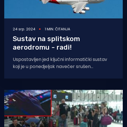
24 srp. 2024
1 MIN. ČITANJA
Sustav na splitskom
aerodromu - radi!
Uspostavljen jed ključni informatički sustav
koji je u ponedjeljak navečer srušen
hakerskim napadom, javlja HINA. - Tijekom
protekle noći je osposobljen