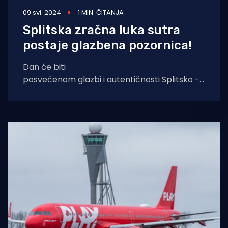
09 svi. 2024
1 MIN. ČITANJA
Splitska zračna luka sutra
postaje glazbena pozornica!
Dan će biti
posvećenom glazbi i autentičnosti Splitsko -
dalmatinske županije, na događanju Where
Music Takes Flight. Riječ je o transformaciji