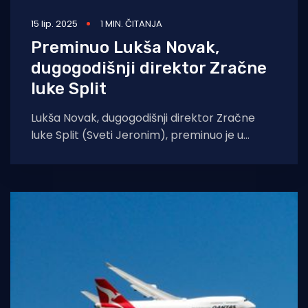
15 lip. 2025
1 MIN. ČITANJA
Preminuo Lukša Novak,
dugogodišnji direktor Zračne
luke Split
Lukša Novak, dugogodišnji direktor Zračne
luke Split (Sveti Jeronim), preminuo je u
subotu navečer, potvrdila je Slobodna
Dalmacija. Rođen u