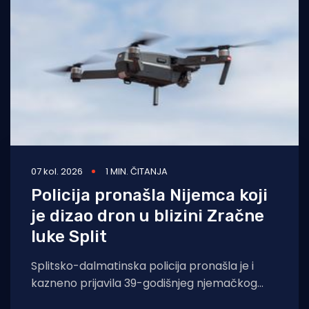
Turizam i nautika
Pomorstvo
Ribolov
Ekologija
Tradicija i kultura
07 kol. 2026
1 MIN. ČITANJA
Policija pronašla Nijemca koji
je dizao dron u blizini Zračne
luke Split
Splitsko-dalmatinska policija pronašla je i
kazneno prijavila 39-godišnjeg njemačkog
državljanina osumnjičenog za nedopušteno