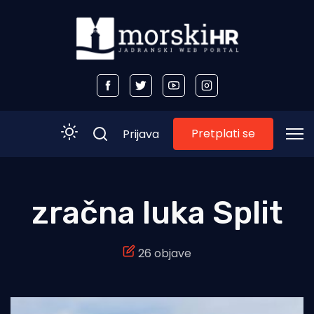
Pretplati se
Prijava
Početna
zračna luka Split
Morski plus
26 objave
Morski TV
Obala
Otoci