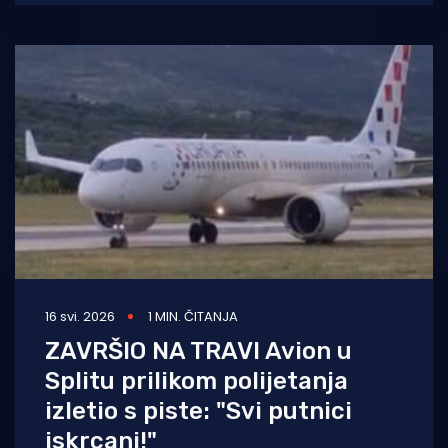
upravljanje dronom u zabranjenim zonama
16 svi. 2026
1 MIN. ČITANJA
ZAVRŠIO NA TRAVI Avion u
Splitu prilikom polijetanja
izletio s piste: "Svi putnici
iskrcani!"