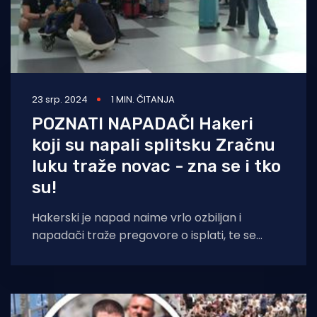
23 srp. 2024
1 MIN. ČITANJA
POZNATI NAPADAČI Hakeri
koji su napali splitsku Zračnu
luku traže novac - zna se i tko
su!
Hakerski je napad naime vrlo ozbiljan i
napadači traže pregovore o isplati, te se
pojavilo i ime odgovornih - grupa Akira,