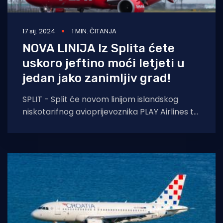
17 sij. 2024
1 MIN. ČITANJA
NOVA LINIJA Iz Splita ćete
uskoro jeftino moći letjeti u
jedan jako zanimljiv grad!
SPLIT - Split će novom linijom islandskog
niskotarifnog avioprijevoznika PLAY Airlines tri
mjeseca godišnje biti povezan s glavnim
gradom Islanda Reykjavikom.