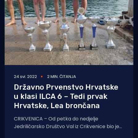
Turizam i nautika
Pomorstvo
Ribolov
Ekologija
Tradicija i kultura
24 svi. 2022
2 MIN. ČITANJA
Državno Prvenstvo Hrvatske
u klasi ILCA 6 – Tedi prvak
Hrvatske, Lea brončana
CRIKVENICA – Od petka do nedjelje
Jedriličarsko Društvo Val iz Crikvenice bio je
domaćin Otvorenog Prvenstva Hrvatske u