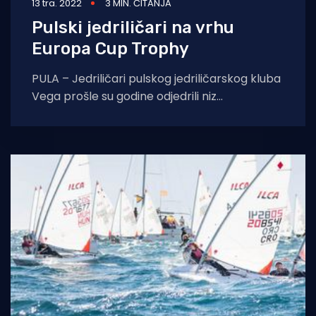
13 tra. 2022
3 MIN. ČITANJA
Pulski jedriličari na vrhu
Europa Cup Trophy
PULA – Jedriličari pulskog jedriličarskog kluba
Vega prošle su godine odjedrili niz
međunarodnih regata koje su se bodovale za
Europa Cup