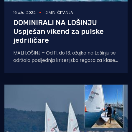
16 ožu. 2022
2 MIN. ČITANJA
DOMINIRALI NA LOŠINJU
Uspješan vikend za pulske
jedriličare
MALI LOŠINJ – Od 11. do 13. ožujka na Lošinju se
održala posljednja kriterijska regata za klase
ILCA 4 i ILCA