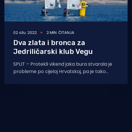
02 ožu. 2022
2 MIN. ČITANJA
Dva zlata i bronca za
Jedriličarski klub Vegu
SPLIT – Protekli vikend jaka bura stvarala je
probleme po cijeloj Hrvatskoj, pa je tako
spriječila jedriličare da zajedre u Puli