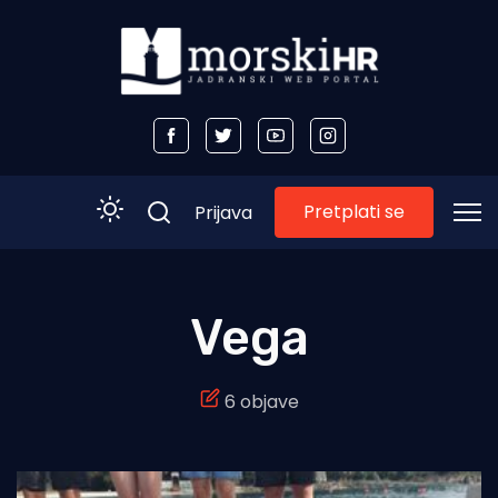
Pretplati se
Prijava
Početna
Vega
Morski plus
6 objave
Morski TV
Obala
Otoci