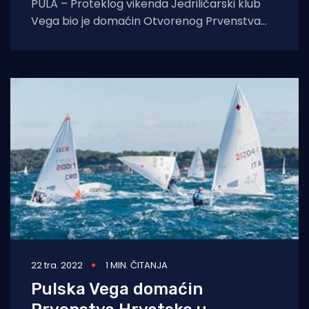
PULA – Proteklog vikenda Jedriličarski klub
Vega bio je domaćin Otvorenog Prvenstva
Hrvatske u klasi ILCA 4, to je prijelazna klasa
22 tra. 2022
1 MIN. ČITANJA
Pulska Vega domaćin