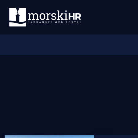
Početna
Morski plus
Morski TV
Obala
Otoci
Turizam i nautika