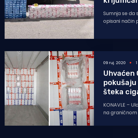
krijumčar
Sumnja se da 
opisani način 
proračunu od 
kuna Polici
09 ruj. 2020
1
Uhvaćen 
pokušaju
šteka cig
KONAVLE – Ulaz
na graničnom p
jučer, 8. rujna, 
teretno vozilo