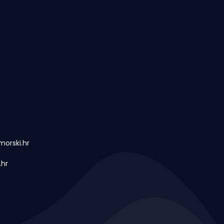
orski.hr
.hr