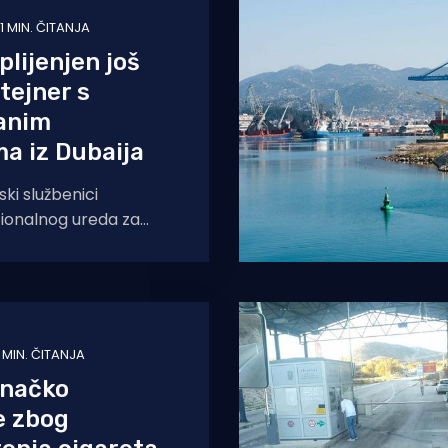
1 MIN. ČITANJA
lijenjen još
tejner s
anim
a iz Dubaija
ski službenici
cionalnog ureda za
pcije i organiziranog
Služba Zagreb, u
dom za suzbijanje
 MIN. ČITANJA
inačko
e zbog