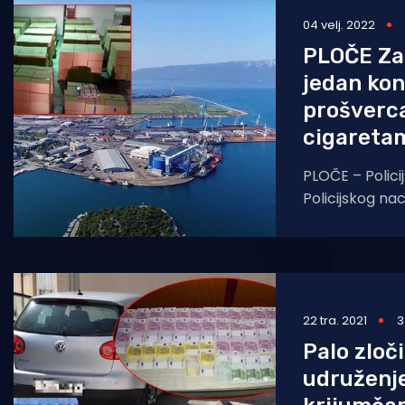
04 velj. 2022
Pomorstvo
PLOČE Zap
Ribolov
jedan kon
Ekologija
prošverc
cigaretam
Tradicija i kultura
PLOČE – Policij
Policijskog na
suzbijanje koru
kriminaliteta, 
suradnji s Ure
22 tra. 2021
3
Palo zloč
udruženj