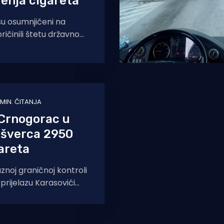
enja cigareta
su osumnjičeni na
pričinili štetu državnom
najmanje 464 tisuće
jsku službenici Policijskog
 MIN. ČITANJA
Crnogorac u
 šverca 2950
areta
noj graničnoj kontroli
rijelazu Karasovići
u 5,10 sati, pristupilo je
 s