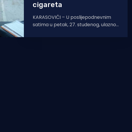
cigareta
KARASOVIĆI – U poslijepodnevnim
satima u petak, 27. studenog, ulaznoj
graničnoj kontroli na MCGP
Karasovići pristupilo je kamper vozilo
njemačkih nacionalnih