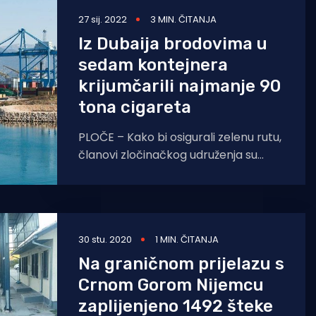
27 sij. 2022
3 MIN. ČITANJA
Iz Dubaija brodovima u
sedam kontejnera
krijumčarili najmanje 90
tona cigareta
PLOČE – Kako bi osigurali zelenu rutu,
članovi zločinačkog udruženja su
koristeći se koruptivnim
aktivnostima nastojali „prodrijeti“ u
carinsku službu, priopćilo
30 stu. 2020
1 MIN. ČITANJA
Na graničnom prijelazu s
Crnom Gorom Nijemcu
zaplijenjeno 1492 šteke