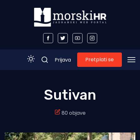
Pretplati se
Prijava
Početna
Sutivan
Morski plus
80 objave
Morski TV
Obala
Otoci