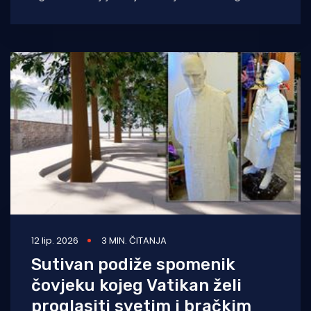
sliku otoka, Sutivan je jučer, 4. kolovoza 2026.
12 lip. 2026
3 MIN. ČITANJA
Sutivan podiže spomenik
čovjeku kojeg Vatikan želi
proglasiti svetim i bračkim