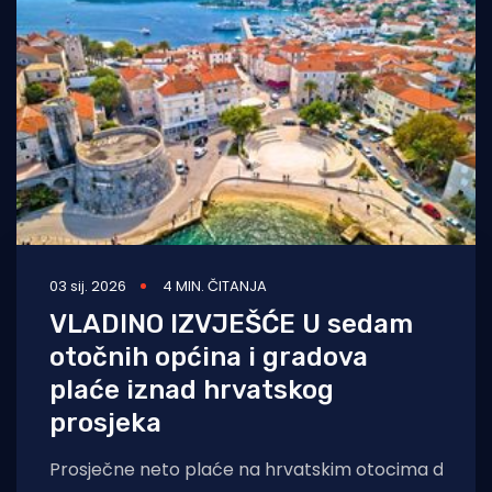
03 sij. 2026
4 MIN. ČITANJA
VLADINO IZVJEŠĆE U sedam
otočnih općina i gradova
plaće iznad hrvatskog
prosjeka
Prosječne neto plaće na hrvatskim otocima dosegle s