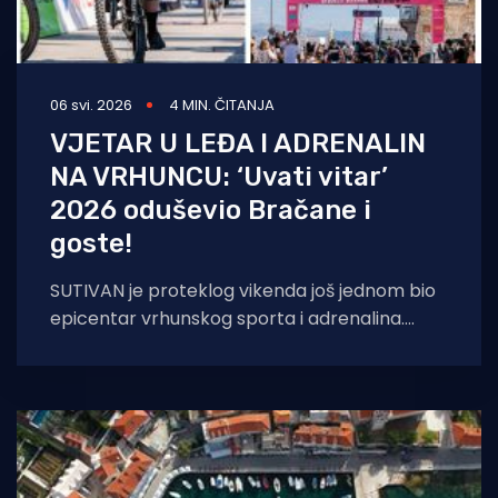
06 svi. 2026
4 MIN. ČITANJA
VJETAR U LEĐA I ADRENALIN
NA VRHUNCU: ‘Uvati vitar’
2026 oduševio Bračane i
goste!
SUTIVAN je proteklog vikenda još jednom bio
epicentar vrhunskog sporta i adrenalina.
Spektakularna utrka ‘Uvati vitar’ 2026. MTB /
E-BIKE