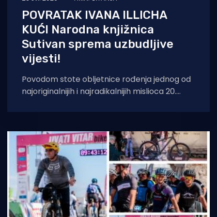
POVRATAK IVANA ILLICHA
KUĆI Narodna knjižnica
Sutivan sprema uzbudljive
vijesti!
Povodom stote obljetnice rođenja jednog od
najoriginalnijih i najradikalnijih mislioca 20.
stoljeća, Ivana Illicha (1926. – 2002.), Narodna
knjižnica Sutivan s