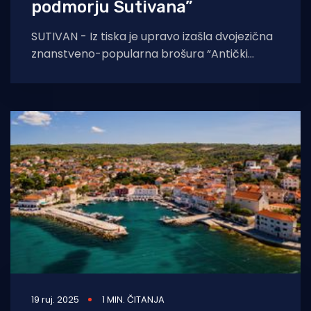
podmorju Sutivana”
SUTIVAN - Iz tiska je upravo izašla dvojezična
znanstveno-popularna brošura “Antički
brodolom u podmorju Sutivana / Ancient
Shipwreck off the Coast
19 ruj. 2025
1 MIN. ČITANJA