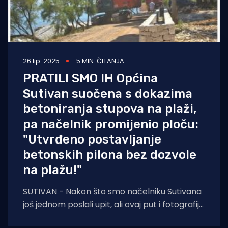
26 lip. 2025
5 MIN. ČITANJA
PRATILI SMO IH Općina
Sutivan suočena s dokazima
betoniranja stupova na plaži,
pa načelnik promijenio ploču:
"Utvrđeno postavljanje
betonskih pilona bez dozvole
na plažu!"
SUTIVAN - Nakon što smo načelniku Sutivana
još jednom poslali upit, ali ovaj put i fotografije
koje dokazuju kako nije točno