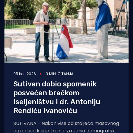
Turizam i nautika
Pomorstvo
Ribolov
Ekologija
Tradicija i kultura
05 kol. 2026
3 MIN. ČITANJA
Sutivan dobio spomenik
posvećen bračkom
iseljeništvu i dr. Antoniju
Rendiću Ivanoviću
SUTIVANA - Nakon više od stoljeća masovnog
egzodusa koji je trajno izmijenio demografsku