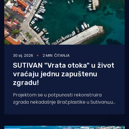
30 sij. 2026
2 MIN. ČITANJA
SUTIVAN "Vrata otoka" u život
vraćaju jednu zapuštenu
zgradu!
Projektom se u potpunosti rekonstruira
zgrada nekadašnje Bračplastike u Sutivanu,u
koju će se po završetku radova smjestiti
Turističko-informativni