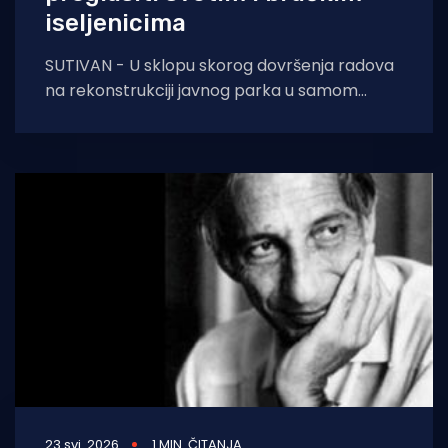
iseljenicima
SUTIVAN - U sklopu skorog dovršenja radova
na rekonstrukciji javnog parka u samom
središtu Sutivana: „Pilot projekt razvoja zelene
infrastrukture i
23 svi. 2026
1 MIN. ČITANJA