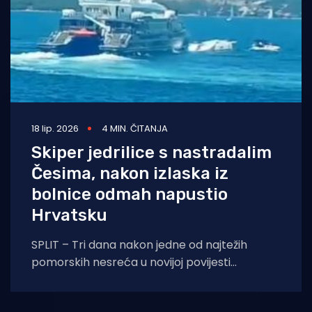
18 lip. 2026
4 MIN. ČITANJA
Skiper jedrilice s nastradalim
Česima, nakon izlaska iz
bolnice odmah napustio
Hrvatsku
SPLIT – Tri dana nakon jedne od najtežih
pomorskih nesreća u novijoj povijesti
Jadrana, u kojoj su poginula četiri češka
državljana,