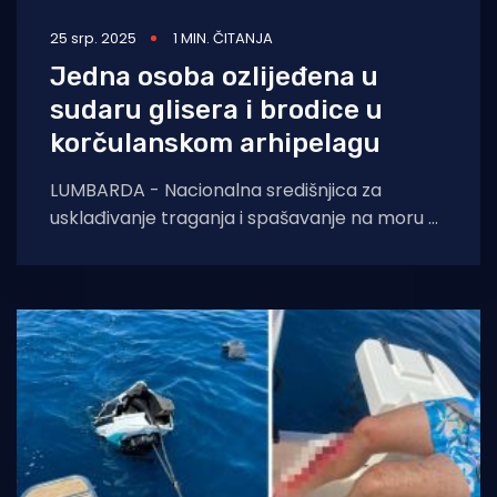
25 srp. 2025
1 MIN. ČITANJA
Jedna osoba ozlijeđena u
sudaru glisera i brodice u
korčulanskom arhipelagu
LUMBARDA - Nacionalna središnjica za
usklađivanje traganja i spašavanje na moru u
Rijeci (MRCC Rijeka) sinoć, 24. srpnja u 21.39