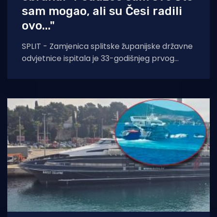
sam mogao, ali su Česi radili
ovo..."
SPLIT - Zamjenica splitske županijske državne
odvjetnice ispitala je 33-godišnjeg prvog
časnika katamarana Krilo Eclipse, kojeg
sumnjiče za izazivanje teške