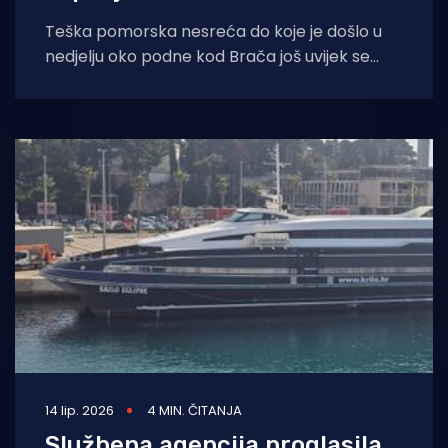
Teška pomorska nesreća do koje je došlo u
nedjelju oko podne kod Brača još uvijek se
istražuje, sve okolnosti otkrivat
14 lip. 2026
4 MIN. ČITANJA
Službena agencija proglasila