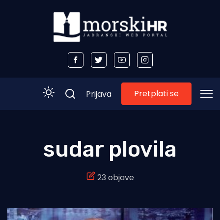
Pretplati se
Prijava
Početna
sudar plovila
Morski plus
23 objave
Morski TV
Obala
Otoci