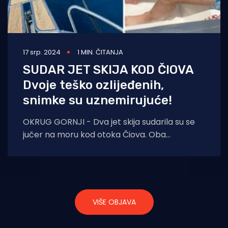
17 srp. 2024
1 MIN. ČITANJA
SUDAR JET SKIJA KOD ČIOVA
Dvoje teško ozlijeđenih,
snimke su uznemirujuće!
OKRUG GORNJI - Dva jet skija sudarila su se
jučer na moru kod otoka Čiova. Oba
upravitelja skuterima teško su ozlijeđena,
VIŠE OBJAVA