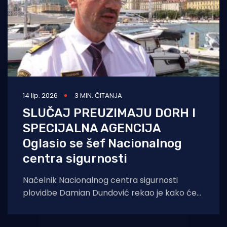
14 lip. 2026
3 MIN. ČITANJA
SLUČAJ PREUZIMAJU DORH I
SPECIJALNA AGENCIJA
Oglasio se šef Nacionalnog
centra sigurnosti
Načelnik Nacionalnog centra sigurnosti
plovidbe Damian Dundović rekao je kako će
okolnosti teške pomorske nesreće utvrditi
nadležne institucije kroz službene