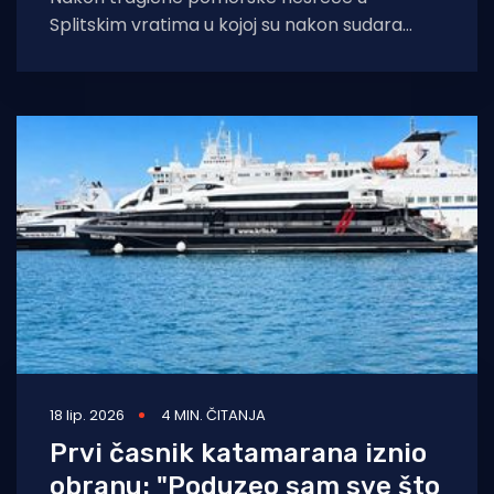
Splitskim vratima u kojoj su nakon sudara
putničkog katamarana i jedrilice izgubljeni
životi, fokus se
18 lip. 2026
4 MIN. ČITANJA
Prvi časnik katamarana iznio
obranu: "Poduzeo sam sve što