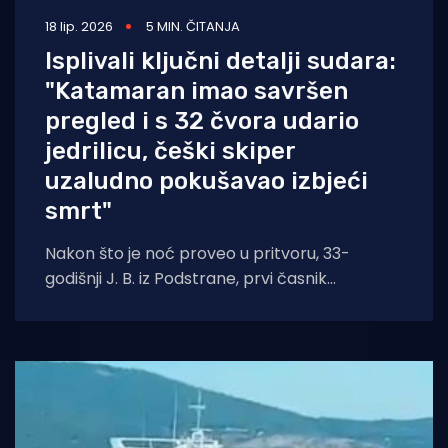
18 lip. 2026
5 MIN. ČITANJA
Isplivali ključni detalji sudara:
"Katamaran imao savršen
pregled i s 32 čvora udario
jedrilicu, češki skiper
uzaludno pokušavao izbjeći
smrt"
Nakon što je noć proveo u pritvoru, 33-
godišnji J. B. iz Podstrane, prvi časnik
katamarana "Krilo Eclipse"