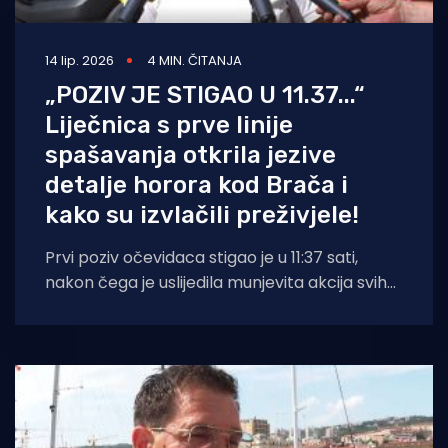
14 lip. 2026
4 MIN. ČITANJA
„POZIV JE STIGAO U 11.37...“
Liječnica s prve linije
spašavanja otkrila jezive
detalje horora kod Brača i
kako su izvlačili preživjele!
Prvi poziv očevidaca stigao je u 11:37 sati,
nakon čega je uslijedila munjevita akcija svih
dežurnih službi. Četiri ozlijeđene