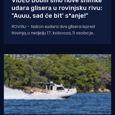
VIDEO Dobili smo nove snimke
udara glisera u rovinjsku rivu:
"Auuu, sad će bit' s*anje!"
ROVINJ - Nakon sudara dva glisera ispred
Rovinja, u nedjelju 17. kolovoza, 11 osoba je
popadalo u more, a jedan je