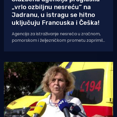
„vrlo ozbiljnu nesreću“ na
Jadranu, u istragu se hitno
uključuju Francuska i Češka!
Agencija za istraživanje nesreća u zračnom,
pomorskom i željezničkom prometu zaprimila
je dana 14. lipnja 2026. informaciju o vrlo
ozbiljnoj