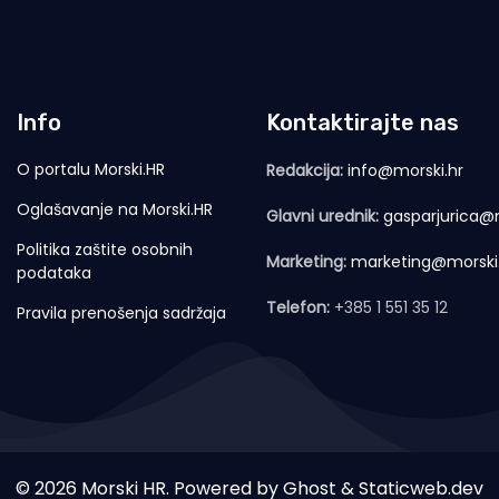
Info
Kontaktirajte nas
O portalu Morski.HR
Redakcija:
info@morski.hr
Oglašavanje na Morski.HR
Glavni urednik:
gasparjurica@m
Politika zaštite osobnih
Marketing:
marketing@morski
podataka
Telefon:
+385 1 551 35 12
Pravila prenošenja sadržaja
© 2026 Morski HR. Powered by
Ghost
&
Staticweb.dev