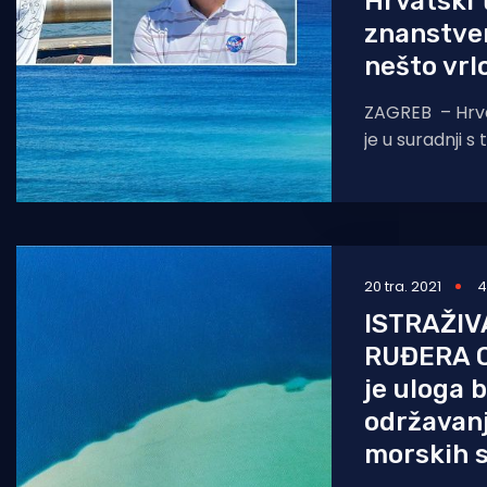
Hrvatski 
znanstven
nešto vrl
ZAGREB – Hrva
je u suradnji 
objavio najnov
istraživanja ko
nezabilježene 
20 tra. 2021
4
ISTRAŽIV
RUĐERA O
je uloga b
održavanj
morskih 