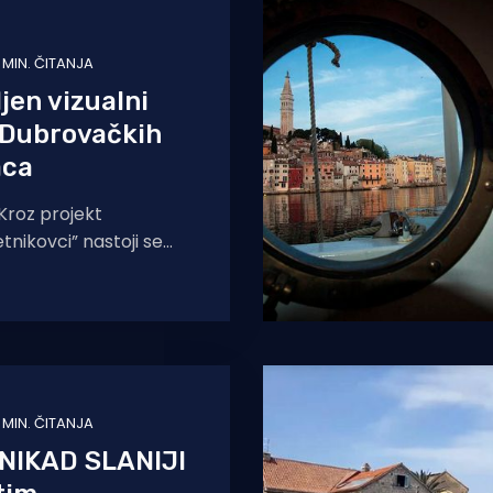
1 MIN. ČITANJA
jen vizualni
 Dubrovačkih
aca
roz projekt
tnikovci” nastoji se
znamenite ljetnikovce na
te ih staviti u
kativnu funkciju.
 MIN. ČITANJA
NIKAD SLANIJI