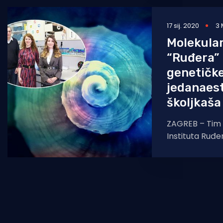
17 sij. 2020
3 
Molekular
“Ruđera” 
genetičk
jedanaest
školjkaša
ZAGREB – Tim 
Instituta Ruđer
suradnji s kol
Sveučilišta u V