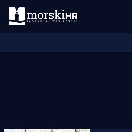
Početna
Morski plus
Morski TV
Obala
Otoci
Turizam i nautika