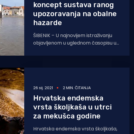
koncept sustava ranog
upozoravanja na obalne
hazarde
ŠIBENIK – U najnovijem istraživanju
objavljenom u uglednom časopisu u
području znanosti o moru,
međunarodni istraživački tim
predvođen znanstvenicom dr. sc.
26 sij. 2021
2 MIN. ČITANJA
Hrvatska endemska
vrsta školjkaša u utrci
za mekušca godine
Hrvatska endemska vrsta školjkaša,