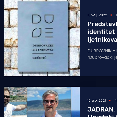
Pomorstvo
16 velj. 2022
Ribolov
Predstavl
Ekologija
identitet
ljetnikov
Tradicija i kultura
DUBROVNIK – K
“Dubrovački lje
revitalizirati 
području grada 
turističko-edu
16 srp. 2021
4
JADRAN, 