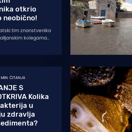
tim
ika otkrio
o neobično!
tski tim znanstvenika
s talijanskim kolegama
ije rezultate
ji ukazuju na dosad
vrijednosti
 MIN. ČITANJA
ANJE S
TKRIVA Kolika
akterija u
u zdravlja
sedimenta?