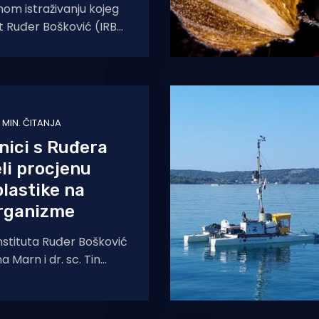
m istraživanju kojeg
ut Ruđer Bošković (IRB),
ka je, proučavajući
pogenog djelovanja na
dnice
 MIN. ČITANJA
nici s Ruđera
eli procjenu
plastike na
rganizme
nstituta Ruđer Bošković
na Marn i dr. sc. Tin
novom su znanstvenom