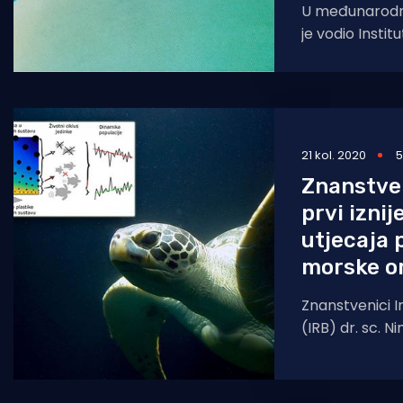
U međunarodno
je vodio Instit
tim znanstveni
utjecaj antro
mikrobne zaje
21 kol. 2020
5
Znanstve
prvi iznij
utjecaja 
morske o
Znanstvenici I
(IRB) dr. sc. Ni
Klanjšček u 
članku, u