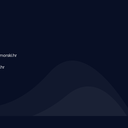
orski.hr
.hr