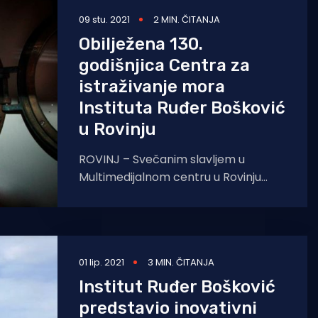
09 stu. 2021
2 MIN. ČITANJA
Obilježena 130.
godišnjica Centra za
istraživanje mora
Instituta Ruđer Bošković
u Rovinju
ROVINJ – Svečanim slavljem u
Multimedijalnom centru u Rovinju
započelo je obilježavanje 130.
godišnjice rovinjskog Centra za
istraživanje mora Instituta Ruđer
01 lip. 2021
3 MIN. ČITANJA
Institut Ruđer Bošković
predstavio inovativni