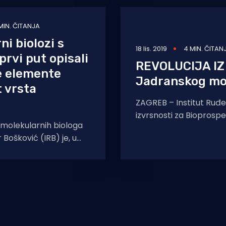
MIN. ČITANJA
ni biolozi s
18 lis. 2019
4 MIN. ČITAN
prvi put opisali
REVOLUCIJA IZ 
e elemente
Jadranskog mor
 vrsta
ZAGREB – Institut Ruđe
izvrsnosti za Bioprosp
molekularnih biologa
rezultate istraživanja
 Bošković (IRB) je, u
egama sa španjolskog
igu i talijanskog