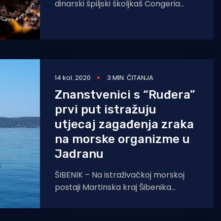
dinarski špiljski školjkaš Congeria
kusceri jedini je poznati podzemni
školjkaš na svijetu. Ova mala školjkica
koja,
14 kol. 2020
3 MIN. ČITANJA
Znanstvenici s “Ruđera”
prvi put istražuju
utjecaj zagađenja zraka
na morske organizme u
Jadranu
ŠIBENIK – Na istraživačkoj morskoj
postaji Martinska kraj Šibenika
znanstvenici Zavoda za istraživanje
mora i okoliša Instituta Ruđer