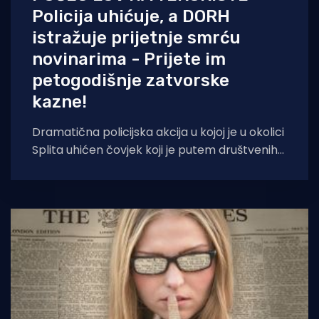
Policija uhićuje, a DORH
istražuje prijetnje smrću
novinarima - Prijete im
petogodišnje zatvorske
kazne!
Dramatična policijska akcija u kojoj je u okolici
Splita uhićen čovjek koji je putem društvenih
mreža pozvao na ubojstvo novinara,