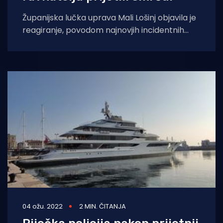
Županijska lučka uprava Mali Lošinj objavila je
reagiranje, povodom najnovjih incidentnih
događaja na gradilištu luke Mrtvaška na
Malom Lošinju. Jučer
04 ožu. 2022
2 MIN. ČITANJA