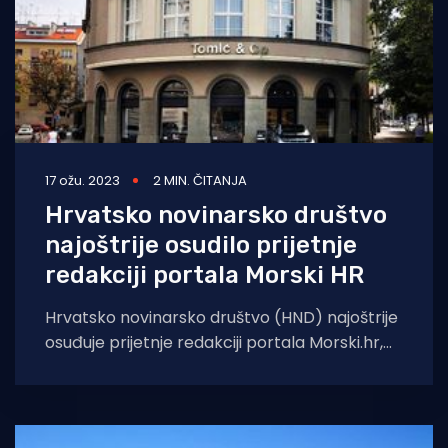
17 ožu. 2023
2 MIN. ČITANJA
Hrvatsko novinarsko društvo
najoštrije osudilo prijetnje
redakciji portala Morski HR
Hrvatsko novinarsko društvo (HND) najoštrije
osuđuje prijetnje redakciji portala Morski.hr,
koje je zbog serije članaka u kojima portal
tematizira