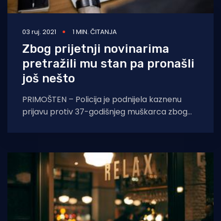
03 ruj. 2021
1 MIN. ČITANJA
Zbog prijetnji novinarima
pretražili mu stan pa pronašli
još nešto
PRIMOŠTEN – Policija je podnijela kaznenu
prijavu protiv 37-godišnjeg muškarca zbog
prijetnji koje je na društvenim mrežama
uputio novinarima. Kasnije