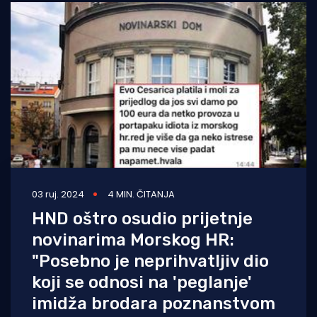
03 ruj. 2024
4 MIN. ČITANJA
HND oštro osudio prijetnje
novinarima Morskog HR:
"Posebno je neprihvatljiv dio
koji se odnosi na 'peglanje'
imidža brodara poznanstvom