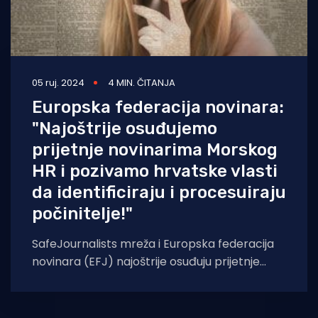
05 ruj. 2024
4 MIN. ČITANJA
Europska federacija novinara:
"Najoštrije osuđujemo
prijetnje novinarima Morskog
HR i pozivamo hrvatske vlasti
da identificiraju i procesuiraju
počinitelje!"
SafeJournalists mreža i Europska federacija
novinara (EFJ) najoštrije osuđuju prijetnje
novinaru i glavnom uredniku portala Morski
HR i pozivaju nadležne