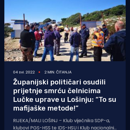
04 svi. 2022
2 MIN. ČITANJA
Županijski političari osudili
prijetnje smrću čelnicima
Lučke uprave u Lošinju: “To su
mafijaške metode!”
RIJEKA/MALI LOŠINJ – Klub vijećnika SDP-a,
klubovi PGS-HSS te IDS-HSU i Klub nacionalnih