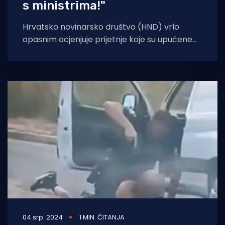
s ministrima!"
Hrvatsko novinarsko društvo (HND) vrlo
opasnim ocjenjuje prijetnje koje su upućene
novinaru i glavnom uredniku portala Morski.hr
Jurici Gašparu,
04 srp. 2024
1 MIN. ČITANJA