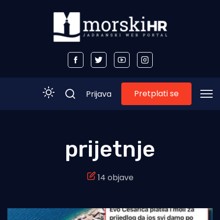
Pretplati se
Prijava
Početna
prijetnje
Morski plus
14 objave
Morski TV
Obala
Otoci