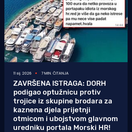
Turizam i nautika
Pomorstvo
Ribolov
Ekologija
Tradicija i kultura
11 sij. 2026
7 MIN. ČITANJA
ZAVRŠENA ISTRAGA: DORH
podigao optužnicu protiv
trojice iz skupine brodara za
kaznena djela prijetnji
otmicom i ubojstvom glavnom
uredniku portala Morski HR!