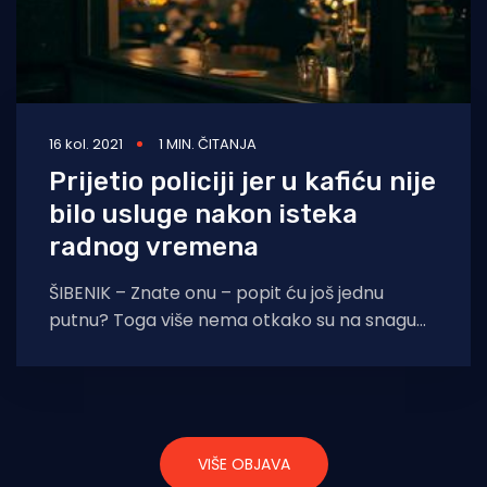
16 kol. 2021
1 MIN. ČITANJA
Prijetio policiji jer u kafiću nije
bilo usluge nakon isteka
radnog vremena
ŠIBENIK – Znate onu – popit ću još jednu
putnu? Toga više nema otkako su na snagu
stupile epidemiološke mjere da ugostiteljski
VIŠE OBJAVA