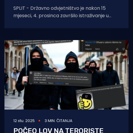
SPLIT - Državno odvjetništvo je nakon 15
mjeseci, 4. prosinca završilo istraživanje u
kaznenom predmetu zbog kaznenih djela
niza ozbiljnih prijetnji,
12 stu. 2025
3 MIN. ČITANJA
POČEO LOV NA TERORISTE