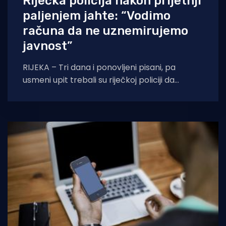
Riječka policija nakon prijetnji
paljenjem jahte: “Vodimo
računa da ne uznemirujemo
javnost”
RIJEKA – Tri dana i ponovljeni pisani, pa
usmeni upit trebali su riječkoj policiji da
odgovore na pitanja o sigurnosti posade