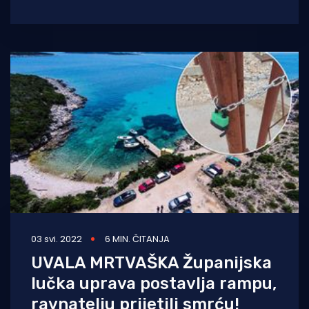
manjina u primorsko-goranskoj
03 svi. 2022
6 MIN. ČITANJA
UVALA MRTVAŠKA Županijska
lučka uprava postavlja rampu,
ravnatelju prijetili smrću!