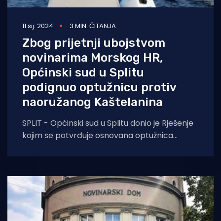
11 sij. 2024
3 MIN. ČITANJA
Zbog prijetnji ubojstvom
novinarima Morskog HR,
Općinski sud u Splitu
podignuo optužnicu protiv
naoružanog Kaštelanina
SPLIT - Općinski sud u Splitu donio je Rješenje
kojim se potvrđuje osnovana optužnica
Općinskog državnog odvjetništva u Splitu
protiv Ivana