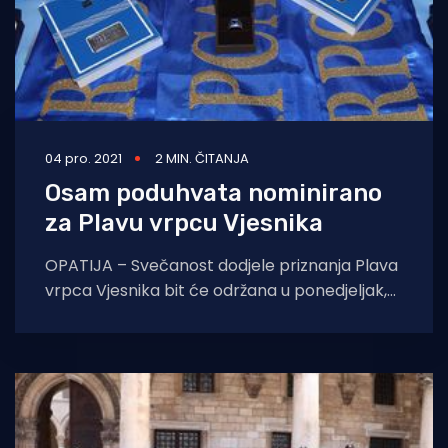
04 pro. 2021
2 MIN. ČITANJA
Osam poduhvata nominirano
za Plavu vrpcu Vjesnika
OPATIJA – Svečanost dodjele priznanja Plava
vrpca Vjesnika bit će održana u ponedjeljak,
6. prosinca u hotelu Royal u Opatiji. Za