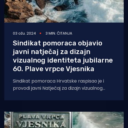
03 ožu. 2024
3 MIN. ČITANJA
Sindikat pomoraca objavio
javni natječaj za dizajn
vizualnog identiteta jubilarne
60. Plave vrpce Vjesnika
Sindikat pomoraca Hrvatske raspisao je i
provodi javni Natječaj za dizajn vizualnog
identiteta za „Plavu vrpcu vjesnika“ i
ovogodišnju, jubilarnu