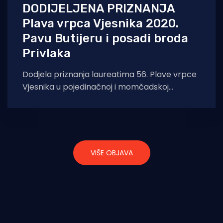
DODIJELJENA PRIZNANJA
Plava vrpca Vjesnika 2020.
Pavu Butijeru i posadi broda
Privlaka
Dodjela priznanja laureatima 56. Plave vrpce
Vjesnika u pojedinačnoj i momčadskoj
konkurenciji upriličena je u Zagrebu i Zadru, uz
poštivanje
VIŠE OBJAVA