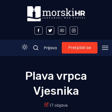
Pretplati se
Prijava
Početna
Plava vrpca
Morski plus
Vjesnika
Morski TV
Obala
17 objave
Otoci