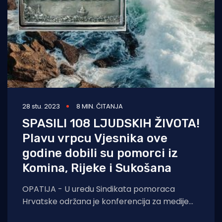
28 stu. 2023
8 MIN. ČITANJA
SPASILI 108 LJUDSKIH ŽIVOTA!
Plavu vrpcu Vjesnika ove
godine dobili su pomorci iz
Komina, Rijeke i Sukošana
OPATIJA - U uredu Sindikata pomoraca
Hrvatske održana je konferencija za medije
gdje su objavljeni dobitnici Plave vrpce