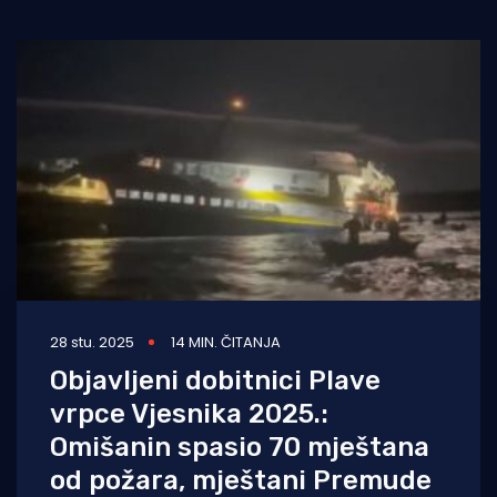
Turizam i nautika
Pomorstvo
Ribolov
Ekologija
Tradicija i kultura
28 stu. 2025
14 MIN. ČITANJA
Objavljeni dobitnici Plave
vrpce Vjesnika 2025.:
Omišanin spasio 70 mještana
od požara, mještani Premude