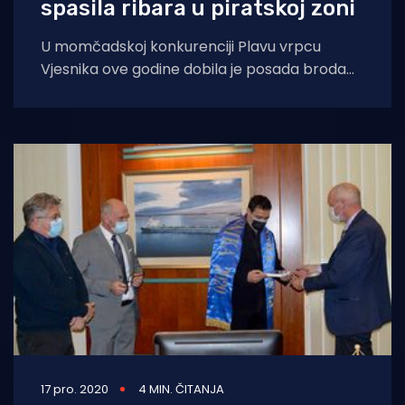
spasila ribara u piratskoj zoni
U momčadskoj konkurenciji Plavu vrpcu
Vjesnika ove godine dobila je posada broda
za prijevoz rasutog tereta Privlaka,
Tankerske plovidbe iz
17 pro. 2020
4 MIN. ČITANJA