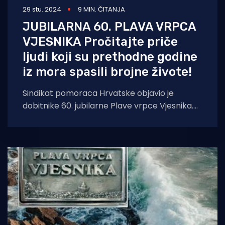
29 stu. 2024
9 MIN. ČITANJA
JUBILARNA 60. PLAVA VRPCA
VJESNIKA Pročitajte priče
ljudi koji su prethodne godine
iz mora spasili brojne živote!
Sindikat pomoraca Hrvatske objavio je
dobitnike 60. jubilarne Plave vrpce Vjesnika.
Za priznanje Plava vrpca Vjesnika 2024.
nominirano je osam