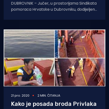
DUBROVNIK – Jučer, u prostorijama Sindikata
pomoraca Hrvatske u Dubrovniku, dodijeljeno
je godišnje priznanje Plava vrpca Vjesnika,
četvorici policijskih službenika Postaje
21 pro. 2020
2 MIN. ČITANJA
Kako je posada broda Privlaka