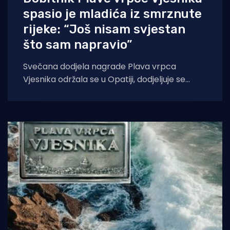
spasio je mladića iz smrznute
rijeke: “Još nisam svjestan
što sam napravio”
Svečana dodjela nagrade Plava vrpca
Vjesnika održala se u Opatiji, dodjeljuje se
pomorcima za spašavanje na moru.
Ovogodišnji dobitnik Plave