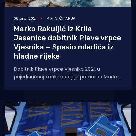
06 pro. 2021
4 MIN. ČITANJA
Marko Rakuljić iz Krila
Jesenice dobitnik Plave vrpce
Vjesnika – Spasio mladića iz
hladne rijeke
Dobitnik Plave vrpce Vjesnika 2021. u
pojedinačnoj konkurenciji je pomorac Marko
Rakuljić (35) iz Krila Jesenice, koji je 22. svibnja