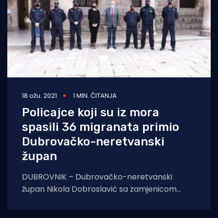
18 ožu. 2021
1 MIN. ČITANJA
Policajce koji su iz mora
spasili 36 migranata primio
Dubrovačko-neretvanski
župan
DUBROVNIK – Dubrovačko-neretvanski
župan Nikola Dobroslavić sa zamjenicom
Žaklinom Marević primio je u srijedu u palači
Ranjina policijske službenike Postaje