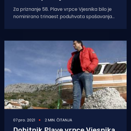
Za priznanje 58. Plave vrpce Vjesnika bilo je
nominirano trinaest poduhvata spašavanja
ljudi i imovine – dva u pojedinačnoj i jedanaest
07 pro. 2021
2 MIN. ČITANJA
Dobitnik Plave vrpce Vjesnika