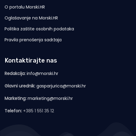
O portalu Morski.HR
Oglašavanje na Morski.HR
Politika zaštite osobnih podataka
Pravila prenošenja sadržaja
Kontaktirajte nas
Redakcija:
info@morski.hr
Glavni urednik:
gasparjurica@morski.hr
Marketing:
marketing@morski.hr
Telefon:
+385 1 551 35 12