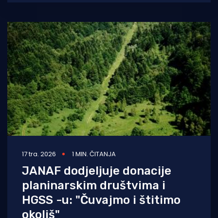
17 tra. 2026
1 MIN. ČITANJA
JANAF dodjeljuje donacije
planinarskim društvima i
HGSS -u: "Čuvajmo i štitimo
okoliš"