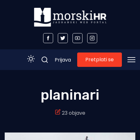
Pretplati se
Prijava
Početna
planinari
Morski plus
23 objave
Morski TV
Obala
Otoci