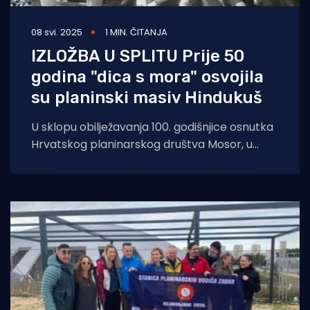
08 svi. 2025
1 MIN. ČITANJA
IZLOŽBA U SPLITU Prije 50
godina "dica s mora" osvojila
su planinski masiv Hindukuš
U sklopu obilježavanja 100. godišnjice osnutka
Hrvatskog planinarskog društva Mosor, u
petak 9. svibnja 2025. godine s početkom u 18: