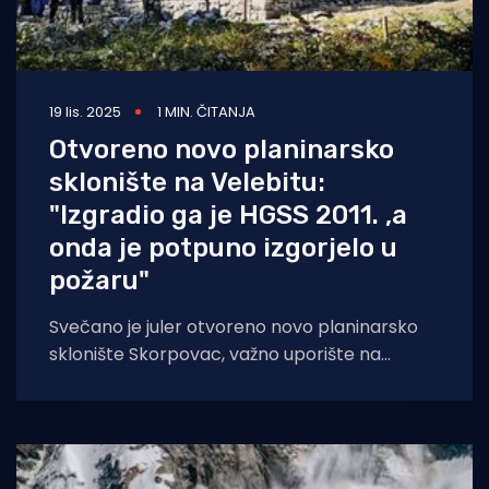
19 lis. 2025
1 MIN. ČITANJA
Otvoreno novo planinarsko
sklonište na Velebitu:
"Izgradio ga je HGSS 2011. ,a
onda je potpuno izgorjelo u
požaru"
Svečano je juler otvoreno novo planinarsko
sklonište Skorpovac, važno uporište na
Premužićevoj stazi i Velebitskom
planinarskom putu. Na istom mjestu