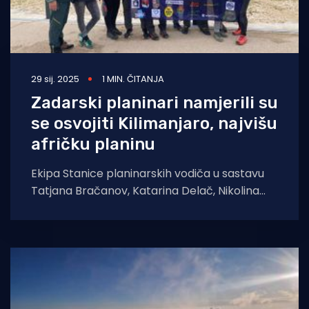
29 sij. 2025
1 MIN. ČITANJA
Zadarski planinari namjerili su
se osvojiti Kilimanjaro, najvišu
afričku planinu
Ekipa Stanice planinarskih vodiča u sastavu
Tatjana Bračanov, Katarina Delač, Nikolina
Krpina, Marko Rogoznica, Robert Pejić, Marko
Radočaj, Siniša Primožić,