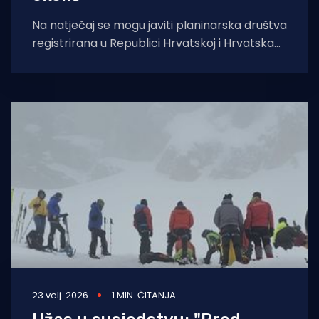
Na natječaj se mogu javiti planinarska društva
registrirana u Republici Hrvatskoj i Hrvatska
gorska služba spašavanja sa svojim
stanicama, prema
23 velj. 2026
1 MIN. ČITANJA