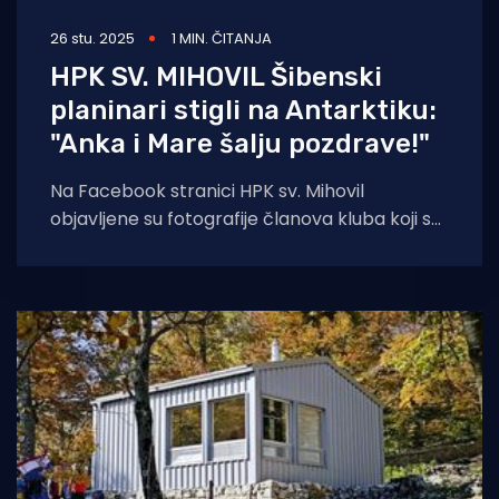
26 stu. 2025
1 MIN. ČITANJA
HPK SV. MIHOVIL Šibenski
planinari stigli na Antarktiku:
"Anka i Mare šalju pozdrave!"
Na Facebook stranici HPK sv. Mihovil
objavljene su fotografije članova kluba koji se
trenutno nalaze na najhladnijem kontinentu.
Nekoliko njihovih