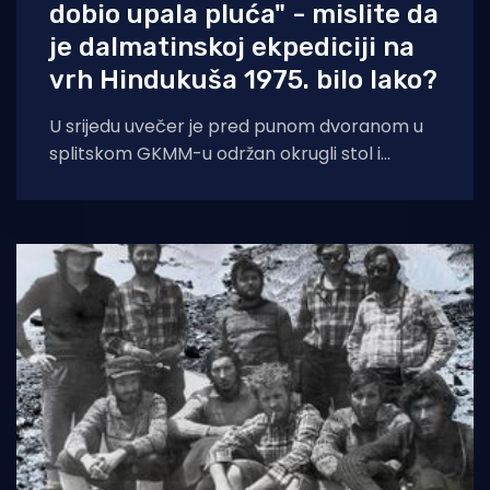
dobio upala pluća" - mislite da
je dalmatinskoj ekpediciji na
vrh Hindukuša 1975. bilo lako?
U srijedu uvečer je pred punom dvoranom u
splitskom GKMM-u održan okrugli stol i
predavanje sudionika ekspedicije Hindukush
75.