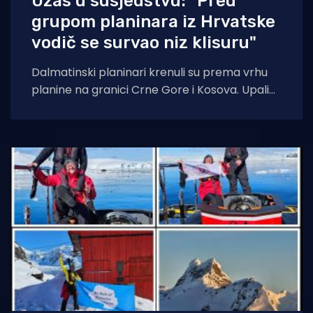
Užas u susjedstvu: "Pred
grupom planinara iz Hrvatske
vodič se survao niz klisuru"
Dalmatinski planinari krenuli su prema vrhu
planine na granici Crne Gore i Kosova. Upali
su u gustu maglu te je