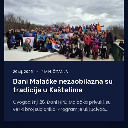
20 sij. 2025
1 MIN. ČITANJA
Dani Malačke nezaobilazna su
tradicija u Kaštelima
Ovogodišnji 28. Dani HPD Malačka privukli su
veliki broj sudionika. Program je uključivao
predavanje o usponu na Ararat, tradicionalni
izlet