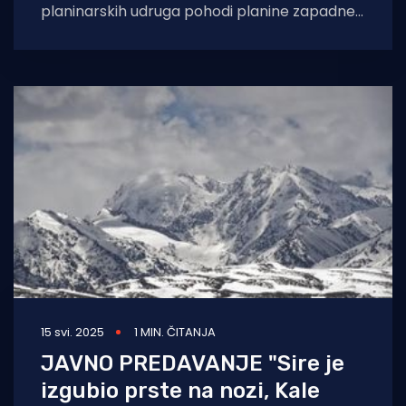
planinarskih udruga pohodi planine zapadne
Hrvatske. Planinari uživaju u vođenim turama,
dobroj
15 svi. 2025
1 MIN. ČITANJA
JAVNO PREDAVANJE "Sire je
izgubio prste na nozi, Kale