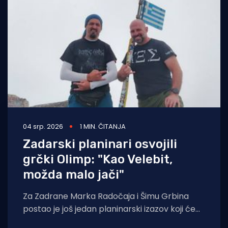
Turizam i nautika
Pomorstvo
Ribolov
Ekologija
Tradicija i kultura
04 srp. 2026
1 MIN. ČITANJA
Zadarski planinari osvojili
grčki Olimp: "Kao Velebit,
možda malo jači"
Za Zadrane Marka Radočaja i Šimu Grbina
postao je još jedan planinarski izazov koji će
dugo pamtiti. Članovi Planinarskog društva