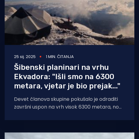
25 sij. 2025
1 MIN. ČITANJA
Šibenski planinari na vrhu
Ekvadora: "Išli smo na 6300
metara, vjetar je bio prejak..."
Devet članova skupine pokušalo je odraditi
završni uspon na vrh visok 6300 metara, no
zbog izrazito jakog vjetra morali su