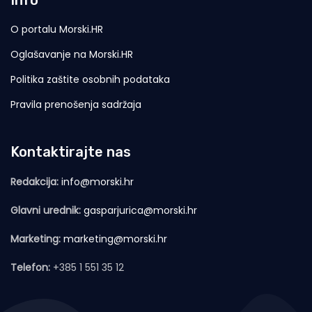
O portalu Morski.HR
Oglašavanje na Morski.HR
Politika zaštite osobnih podataka
Pravila prenošenja sadržaja
Kontaktirajte nas
Redakcija:
info@morski.hr
Glavni urednik:
gasparjurica@morski.hr
Marketing:
marketing@morski.hr
Telefon:
+385 1 551 35 12