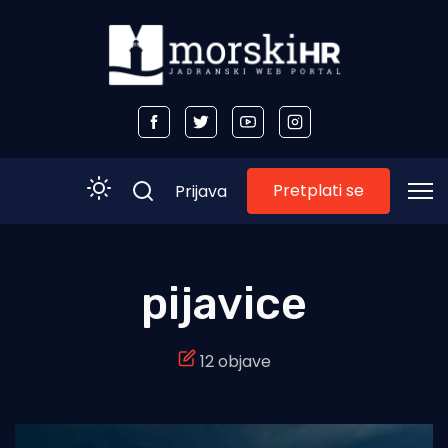
Pretplati se
Prijava
Početna
pijavice
Morski plus
12 objave
Morski TV
Obala
Otoci