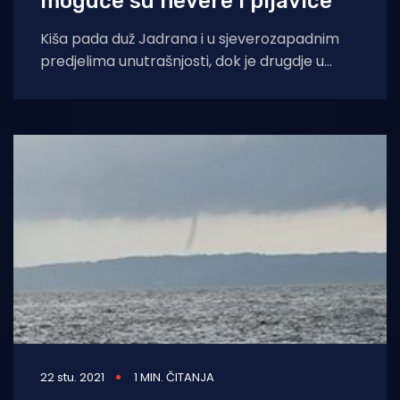
moguće su nevere i pijavice
Kiša pada duž Jadrana i u sjeverozapadnim
predjelima unutrašnjosti, dok je drugdje u
zemlji većinom suho i pretežno vedro. Duž
22 stu. 2021
1 MIN. ČITANJA