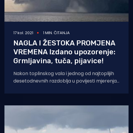
17 kol. 2021
1 MIN. ČITANJA
NAGLA I ŽESTOKA PROMJENA
VREMENA Izdano upozorenje:
Grmljavina, tuča, pijavice!
Nakon toplinskog vala i jednog od najtoplijih
desetodnevnih razdoblja u povijesti mjerenja
između 7. i 16. kolovoza, ponegdje čak i