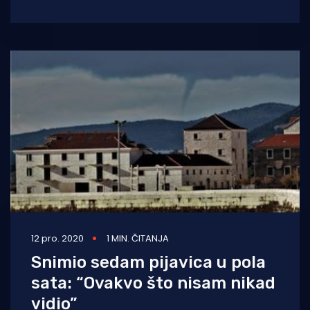
zraka. Očekuju se obilna kiša, snijeg,
12 pro. 2020
1 MIN. ČITANJA
Snimio sedam pijavica u pola
sata: “Ovakvo što nisam nikad
vidio”