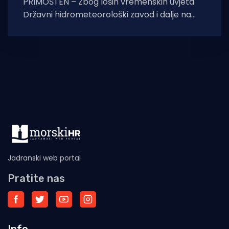
PRIMOŠTEN – Zbog loših vremenskih uvjeta
Državni hidrometeorološki zavod i dalje na
snazi drži narančasti meteoalarm za srednji i
sjeverni Jadran,
Jadranski web portal
Pratite nas
Info