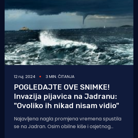
Turizam i nautika
Pomorstvo
Ribolov
Ekologija
Tradicija i kultura
12 ruj. 2024
3 MIN. ČITANJA
POGLEDAJTE OVE SNIMKE!
Invazija pijavica na Jadranu:
"Ovoliko ih nikad nisam vidio"
Najavljena nagla promjena vremena spustila
se na Jadran. Osim obilne kiše i osjetnog
pada temperature, karakterizira je i duboka i