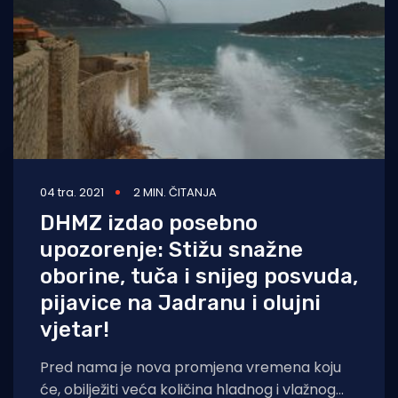
04 tra. 2021
2 MIN. ČITANJA
DHMZ izdao posebno
upozorenje: Stižu snažne
oborine, tuča i snijeg posvuda,
pijavice na Jadranu i olujni
vjetar!
Pred nama je nova promjena vremena koju
će, obilježiti veća količina hladnog i vlažnog