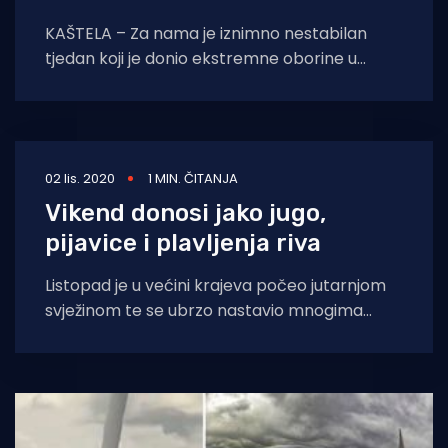
KAŠTELA – Za nama je iznimno nestabilan
tjedan koji je donio ekstremne oborine u
dijelovima srednje Dalmacije. Linija
kumulonimbusa formirala se
02 lis. 2020
1 MIN. ČITANJA
Vikend donosi jako jugo,
pijavice i plavljenja riva
Listopad je u većini krajeva počeo jutarnjom
svježinom te se ubrzo nastavio mnogima
ugodnijom toplinom, ali i neugodnijom južinom,
koja