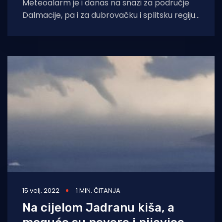
Meteoalarm je i danas na snazi za područje
Dalmacije, pa i za dubrovačku i splitsku regiju
gdje je lokalno moguće
15 velj. 2022
1 MIN. ČITANJA
Na cijelom Jadranu kiša, a