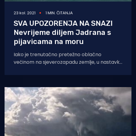
23 kol. 2021
1 MIN. ČITANJA
SVA UPOZORENJA NA SNAZI
Nevrijeme diljem Jadrana s
pijavicama na moru
Iako je trenutačno pretežno oblačno
većinom na sjeverozapadu zemlje, u nastavku
dana naoblačit će se i na istoku i jugu,