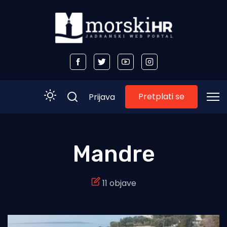
Pretplati se
Prijava
Početna
Mandre
Morski plus
11 objave
Morski TV
Obala
Otoci