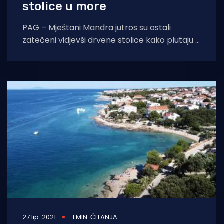
stolice u more
PAG – Mještani Mandra jutros su ostali
zatečeni vidjevši drvene stolice kako plutaju u
moru u samom središtu mjesta. Počinitelj je
27 lip. 2021
1 MIN. ČITANJA