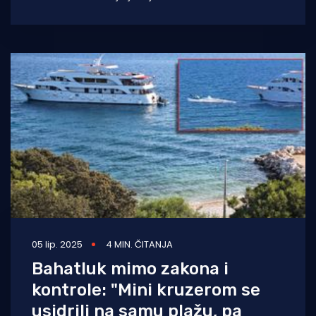
otoku Pagu tako nam stižu
05 lip. 2025
4 MIN. ČITANJA
Bahatluk mimo zakona i
kontrole: "Mini kruzerom se
usidrili na samu plažu, pa