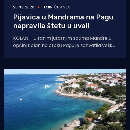
25 ruj. 2020
1 MIN. ČITANJA
Pijavica u Mandrama na Pagu
napravila štetu u uvali
KOLAN – U ranim jutarnjim satima Mandre u
općini Kolan na otoku Pagu je zahvatila velika
nevera i napravila veliku štetu.