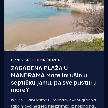
Turizam i nautika
Pomorstvo
Ribolov
Ekologija
Tradicija i kultura
15 ožu. 2026
3 MIN. ČITANJA
ZAGAĐENA PLAŽA U
MANDRAMA More im ušlo u
septičku jamu, pa sve pustili u
more?
KOLAN - Vikendima u Dalmaciji cvate gradnja,
tako ni ova nedjelja nije iznimka. Iz Kolana na