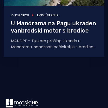
27 kol. 2020
1 MIN. ČITANJA
U Mandrama na Pagu ukraden
vanbrodski motor s brodice
MANDRE – Tijekom prošlog vikenda u
Mandrama, nepoznati počinitelj je s brodice
80-godišnjeg vlasnika otuđio vanbrodski
motor. Materijalna šteta iznosi