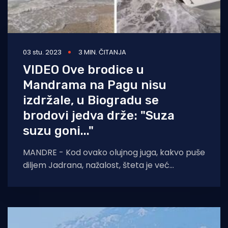
03 stu. 2023
3 MIN. ČITANJA
VIDEO Ove brodice u
Mandrama na Pagu nisu
izdržale, u Biogradu se
brodovi jedva drže: "Suza
suzu goni..."
MANDRE - Kod ovako olujnog juga, kakvo puše
diljem Jadrana, nažalost, šteta je već
zabilježena, a brodice nisu ostale pošteđene,
ma