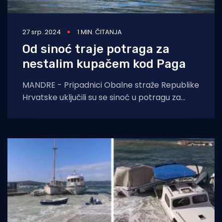
27 srp. 2024
1 MIN. ČITANJA
Od sinoć traje potraga za
nestalim kupačem kod Paga
MANDRE - Pripadnici Obalne straže Republike
Hrvatske uključili su se sinoć u potragu za
kupačem koji je nestao u akvatoriju Maunskog