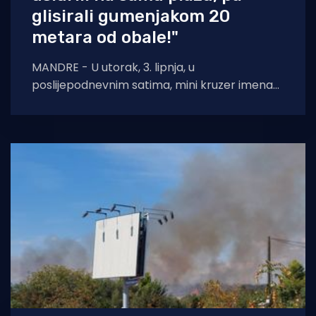
glisirali gumenjakom 20
metara od obale!"
MANDRE - U utorak, 3. lipnja, u
poslijepodnevnim satima, mini kruzer imena
Amalia, usidrio se na samoj plaži kod Mandra
na