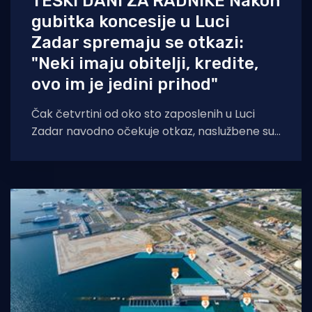
TEŠKI DANI ZA RADNIKE Nakon
gubitka koncesije u Luci
Zadar spremaju se otkazi:
"Neki imaju obitelji, kredite,
ovo im je jedini prihod"
Čak četvrtini od oko sto zaposlenih u Luci
Zadar navodno očekuje otkaz, naslužbene su i
za radnike uznemirujuće vijesti. Da