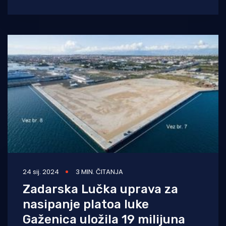
temelju Odluke Vlade Republike Hrvatske.
Odluka je
24 sij. 2024
3 MIN. ČITANJA
Zadarska Lučka uprava za
nasipanje platoa luke
Gaženica uložila 19 milijuna