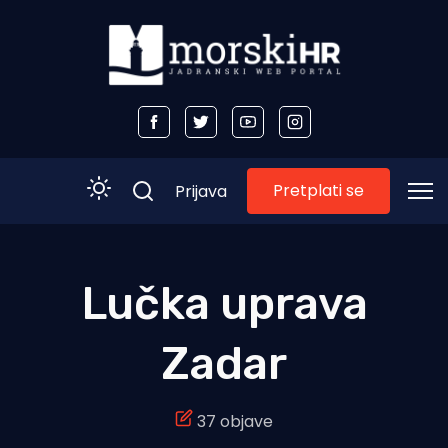
Pretplati se
Prijava
Početna
Lučka uprava
Morski plus
Zadar
Morski TV
Obala
37 objave
Otoci