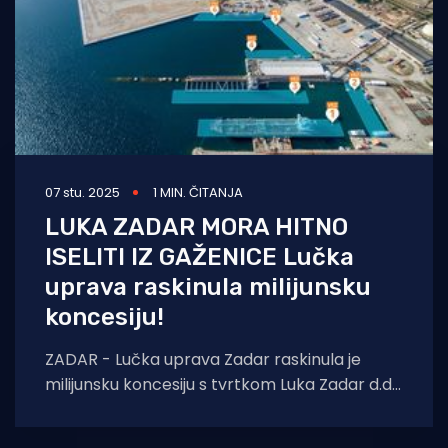
07 stu. 2025
1 MIN. ČITANJA
LUKA ZADAR MORA HITNO
ISELITI IZ GAŽENICE Lučka
uprava raskinula milijunsku
koncesiju!
ZADAR - Lučka uprava Zadar raskinula je
milijunsku koncesiju s tvrtkom Luka Zadar d.d.,
doznaje Zadarski list. Koncesija je raskinuta