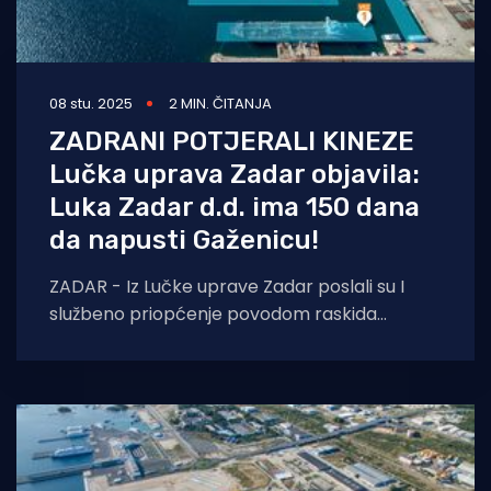
08 stu. 2025
2 MIN. ČITANJA
ZADRANI POTJERALI KINEZE
Lučka uprava Zadar objavila:
Luka Zadar d.d. ima 150 dana
da napusti Gaženicu!
ZADAR - Iz Lučke uprave Zadar poslali su I
službeno priopćenje povodom raskida
koncesije s tvrtkom Luka Zadar d.d., kojom