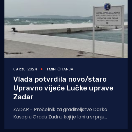
09 ožu. 2024
1 MIN. ČITANJA
Vlada potvrdila novo/staro
Upravno vijeće Lučke uprave
Zadar
ZADAR - Pročelnik za graditeljstvo Darko
Kasap u Gradu Zadru, koji je lani u srpnju
zamijenio župana Božidara Longina koji je