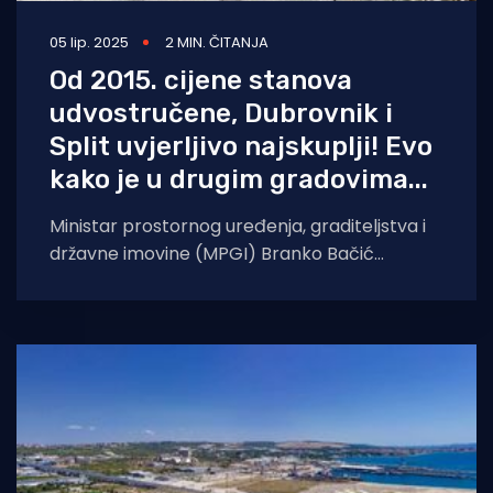
05 lip. 2025
2 MIN. ČITANJA
Od 2015. cijene stanova
udvostručene, Dubrovnik i
Split uvjerljivo najskuplji! Evo
kako je u drugim gradovima...
Ministar prostornog uređenja, graditeljstva i
državne imovine (MPGI) Branko Bačić
predstavio četiri nova pravilnika o
stambenom zbrinjavanju i upravljanju
zgradama,