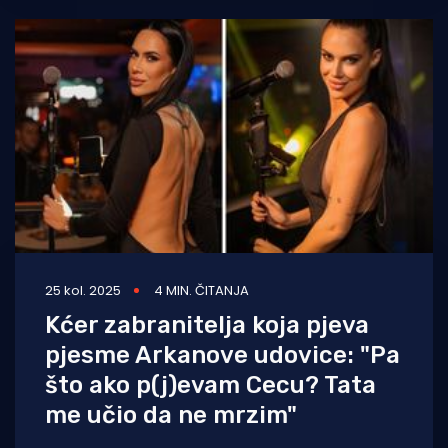
25 kol. 2025
4 MIN. ČITANJA
Kćer zabranitelja koja pjeva
pjesme Arkanove udovice: "Pa
što ako p(j)evam Cecu? Tata
me učio da ne mrzim"