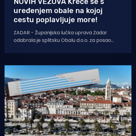
NOVIH VEZOVA Kreće se s
uređenjem obale na kojoj
cestu poplavljuje more!
ZADAR - Županijska lučka uprava Zadar
odabrala je splitsku Obalu d.o.o. za posao
izradu idejnog projekta s instalacijama za