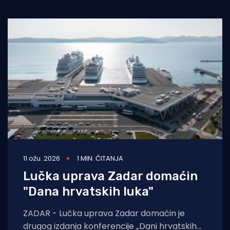
Turizam i nautika
Pomorstvo
Ribolov
Ekologija
Tradicija i kultura
11 ožu. 2026
1 MIN. ČITANJA
Lučka uprava Zadar domaćin
"Dana hrvatskih luka"
ZADAR - Lučka uprava Zadar domaćin je
drugog izdanja konferencije „Dani hrvatskih