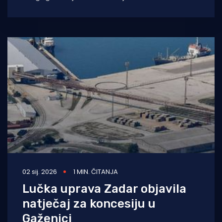
luka“ koja će se održati u Zadru u Hotel
02 sij. 2026
1 MIN. ČITANJA
Lučka uprava Zadar objavila
natječaj za koncesiju u
Gaženici