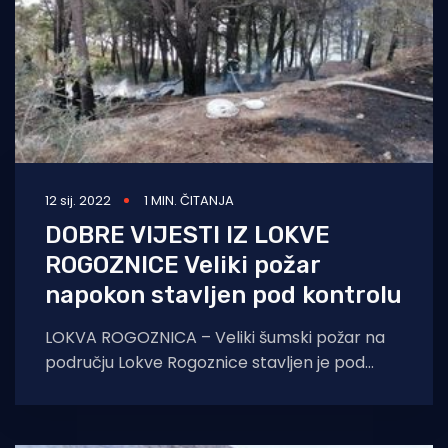
12 sij. 2022
1 MIN. ČITANJA
DOBRE VIJESTI IZ LOKVE
ROGOZNICE Veliki požar
napokon stavljen pod kontrolu
LOKVA ROGOZNICA – Veliki šumski požar na
području Lokve Rogoznice stavljen je pod
kontrolu protekle noći, piše Dalmacija danas.
Kako je