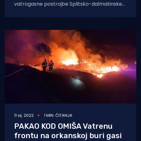
vatrogasne postrojbe Splitsko-dalmatinske
županije, Ivan Kovačević, za N1 je rekao da je i
dalje aktivan
11 sij. 2022
1 MIN. ČITANJA
PAKAO KOD OMIŠA Vatrenu
frontu na orkanskoj buri gasi