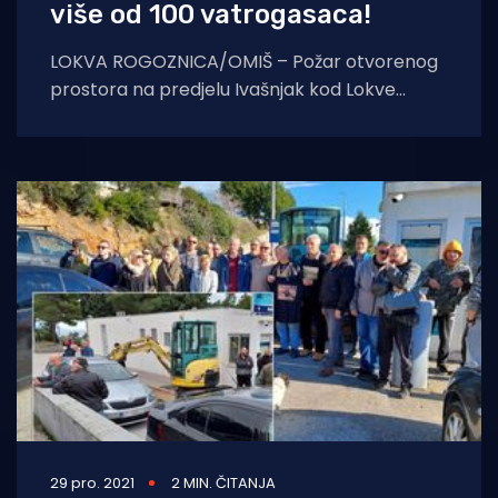
više od 100 vatrogasaca!
LOKVA ROGOZNICA/OMIŠ – Požar otvorenog
prostora na predjelu Ivašnjak kod Lokve
Rogoznice i dalje je aktivan. Gori trava, nisko
raslinje
29 pro. 2021
2 MIN. ČITANJA