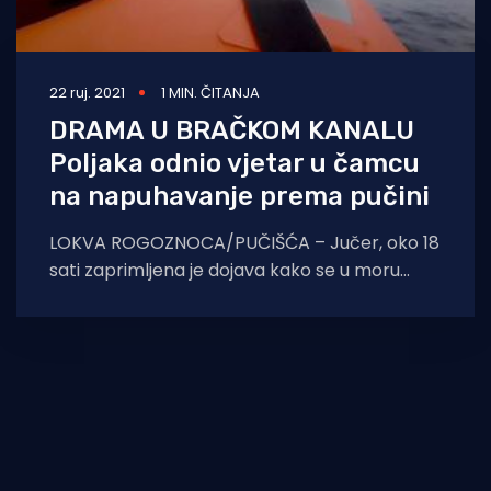
22 ruj. 2021
1 MIN. ČITANJA
DRAMA U BRAČKOM KANALU
Poljaka odnio vjetar u čamcu
na napuhavanje prema pučini
LOKVA ROGOZNOCA/PUČIŠĆA – Jučer, oko 18
sati zaprimljena je dojava kako se u moru
između Lokve Rogoznice i Pučišća nalazi