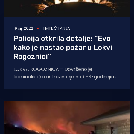
19 sij. 2022
1 MIN. ČITANJA
Policija otkrila detalje: “Evo
kako je nastao požar u Lokvi
Rogoznici”
LOKVA ROGOZNICA – Dovršeno je
kriminalističko istraživanje nad 63-godišnjim
muškarcem za kojeg je utvrđeno postojanje
osnovane sumnje je da ostvario