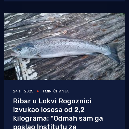
smo upitali
24 sij. 2025
1 MIN. ČITANJA
Ribar u Lokvi Rogoznici
izvukao lososa od 2,2
kilograma: "Odmah sam ga
poslao Institutu za