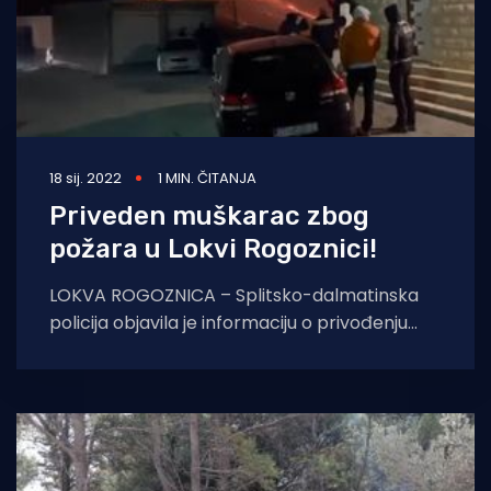
18 sij. 2022
1 MIN. ČITANJA
Priveden muškarac zbog
požara u Lokvi Rogoznici!
LOKVA ROGOZNICA – Splitsko-dalmatinska
policija objavila je informaciju o privođenju
muške osobe koju dovozi u vezu s velikim
požarom u