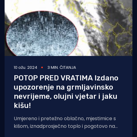
10 ožu. 2024
3 MIN. ČITANJA
POTOP PRED VRATIMA Izdano
upozorenje na grmljavinsko
nevrijeme, olujni vjetar i jaku
kišu!
Umjereno i pretežno oblačno, mjestimice s
kišom, iznadprosječno toplo i pogotovo na
moru vjetrovito, prognoza je Državnog