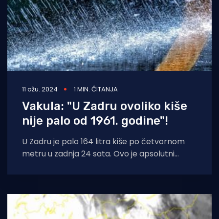
11 ožu. 2024
1 MIN. ČITANJA
Vakula: "U Zadru ovoliko kiše
nije palo od 1961. godine"!
U Zadru je palo 164 litra kiše po četvornom
metru u zadnja 24 sata. Ovo je apsolutni
rekord na toj