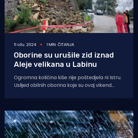
11 ožu. 2024
1 MIN. ČITANJA
Oborine su urušile zid iznad
Aleje velikana u Labinu
Ogromna količina kiše nije poštedjela ni Istru.
Uslijed obilnih oborina koje su ovaj vikend
pogodile Labin, došlo je do odrona