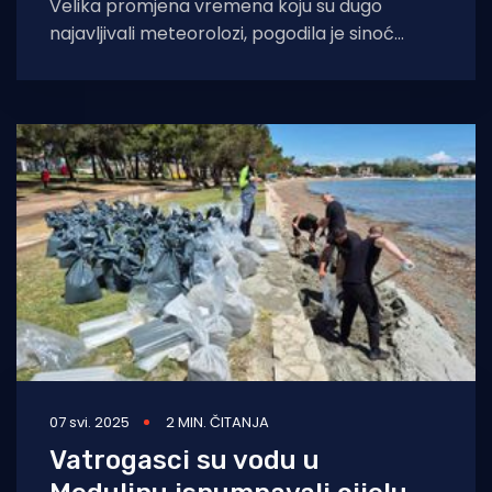
Velika promjena vremena koju su dugo
najavljivali meteorolozi, pogodila je sinoć
Jadran. Uz osjetni pad temperature, bilo je
grmljavine, tuče,
07 svi. 2025
2 MIN. ČITANJA
Vatrogasci su vodu u