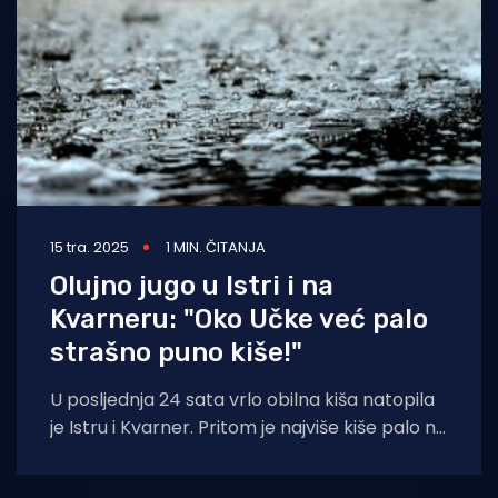
15 tra. 2025
1 MIN. ČITANJA
Olujno jugo u Istri i na
Kvarneru: "Oko Učke već palo
strašno puno kiše!"
U posljednja 24 sata vrlo obilna kiša natopila
je Istru i Kvarner. Pritom je najviše kiše palo na
padinama Učke