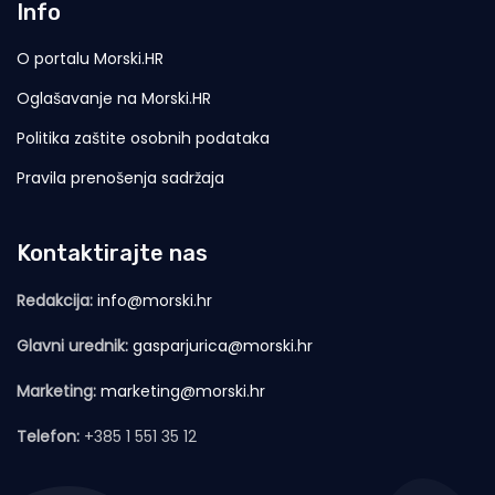
Info
O portalu Morski.HR
Oglašavanje na Morski.HR
Politika zaštite osobnih podataka
Pravila prenošenja sadržaja
Kontaktirajte nas
Redakcija:
info@morski.hr
Glavni urednik:
gasparjurica@morski.hr
Marketing:
marketing@morski.hr
Telefon:
+385 1 551 35 12