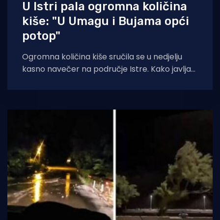
U Istri pala ogromna količina
kiše: "U Umagu i Bujama opći
potop"
Ogromna količina kiše sručila se u nedjelju
kasno navečer na područje Istre. Kako javlja
IstraMet, u Novigradu, Umagu i Bujama