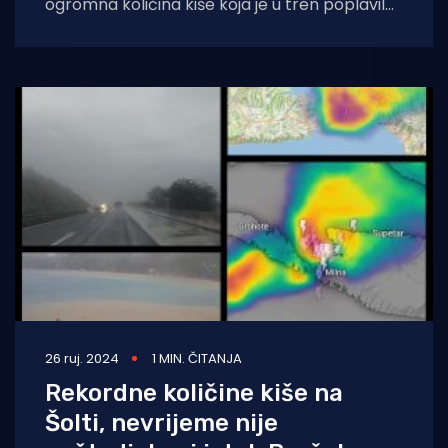
ogromna količina kiše koja je u tren poplavila
ulice i odvodne šahtove iz kojih
26 ruj. 2024
1 MIN. ČITANJA
Rekordne količine kiše na
Šolti, nevrijeme nije