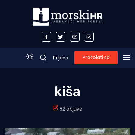
Pretplati se
Prijava
Početna
kiša
Morski plus
52 objave
Morski TV
Obala
Otoci