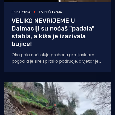
06 ruj. 2024
1 MIN. ČITANJA
VELIKO NEVRIJEME U
Dalmaciji su noćaš "padala"
stabla, a kiša je izazivala
bujice!
Oko pola noći oluja praćena grmljavinom
pogodila je šire splitsko područje, a vjetar je
dosezao brzinu od 80 km/h.