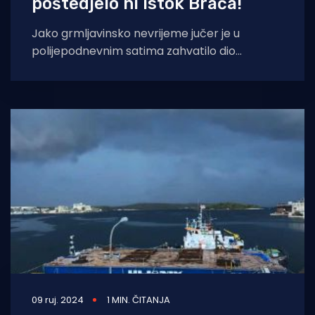
poštedjelo ni istok Brača!
Jako grmljavinsko nevrijeme jučer je u
polijepodnevnim satima zahvatilo dio
istočnog dijela Brača, a obilna kiša i jaka
grmljavina ponajviše
09 ruj. 2024
1 MIN. ČITANJA