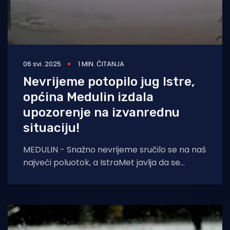
06 svi. 2025
1 MIN. ČITANJA
Nevrijeme potopilo jug Istre,
općina Medulin izdala
upozorenje na izvanrednu
situaciju!
MEDULIN - Snažno nevrijeme sručilo se na naš
najveći poluotok, a IstraMet javlja da se
najveći prolom oblaka pojavio nad
Medulinom