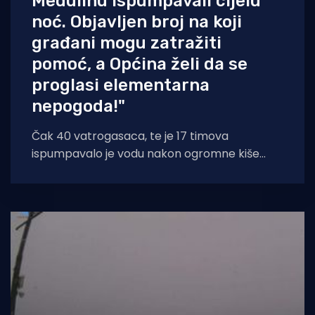
Medulinu ispumpavali cijelu
noć. Objavljen broj na koji
građani mogu zatražiti
pomoć, a Općina želi da se
proglasi elementarna
nepogoda!"
Čak 40 vatrogasaca, te je 17 timova
ispumpavalo je vodu nakon ogromne kiše
koja se jučer srušila na Medulin. Timovi