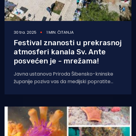
30 tra. 2025
1 MIN. ČITANJA
Festival znanosti u prekrasnoj
atmosferi kanala Sv. Ante
posvećen je - mrežama!
Javna ustanova Priroda Šibensko-kninske
županije poziva vas da medijski popratite
drugu po redu smotru obrazovnih institucija
Šibensko-kninske županije