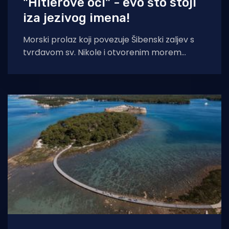
"Hitlerove oči" - evo što stoji
iza jezivog imena!
Morski prolaz koji povezuje Šibenski zaljev s
tvrđavom sv. Nikole i otvorenim morem
skriva i jednu zanimljivu atrakciju. Ovaj lokalni