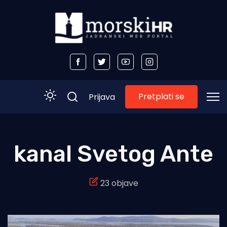
Pretplati se
Prijava
Početna
kanal Svetog Ante
Morski plus
23 objave
Morski TV
Obala
Otoci