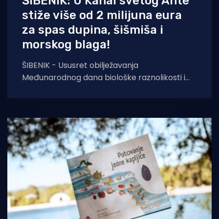
ŠIBENIK: U Kanal svetog Ante
stiže više od 2 milijuna eura
za spas dupina, šišmiša i
morskog blaga!
ŠIBENIK - Ususret obilježavanja
Međunarodnog dana biološke raznolikosti i
Dana zaštite prirode u Republici Hrvatskoj, u
Posjetiteljskom centru Kanal sv. Ante