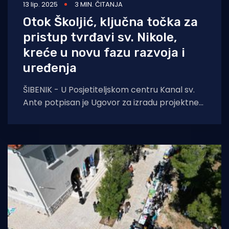
13 lip. 2025
3 MIN. ČITANJA
Otok Školjić, ključna točka za
pristup tvrđavi sv. Nikole,
kreće u novu fazu razvoja i
uređenja
ŠIBENIK - U Posjetiteljskom centru Kanal sv.
Ante potpisan je Ugovor za izradu projektne
dokumentacije za uređenje otoka Školjića,
ključne kopnene