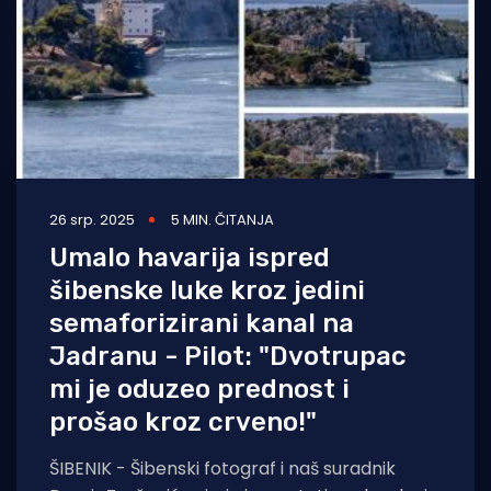
26 srp. 2025
5 MIN. ČITANJA
Umalo havarija ispred
šibenske luke kroz jedini
semaforizirani kanal na
Jadranu - Pilot: "Dvotrupac
mi je oduzeo prednost i
prošao kroz crveno!"
ŠIBENIK - Šibenski fotograf i naš suradnik