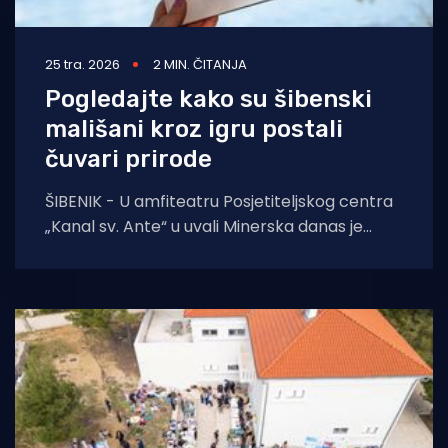
25 tra. 2026
2 MIN. ČITANJA
Pogledajte kako su šibenski
mališani kroz igru postali
čuvari prirode
ŠIBENIK - U amfiteatru Posjetiteljskog centra
„Kanal sv. Ante“ u uvali Minerska danas je
održano predstavljanje slikovnice „Putovanje
jedne kapljice“, nastale