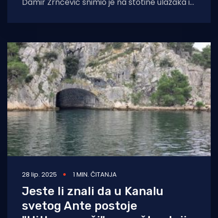
Damir Zrnčević snimio je na stotine ulazaka i
izlazaka velikih brodova kroz kanal Svetog
28 lip. 2025
1 MIN. ČITANJA
Jeste li znali da u Kanalu
svetog Ante postoje