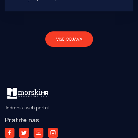
nalazišta i otkriva vrijedna arheološka
kulturna dobra . Nakon 80
VIŠE OBJAVA
Jadranski web portal
Pratite nas