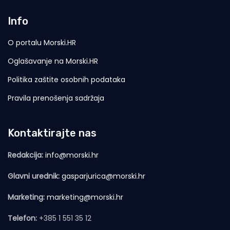
Info
O portalu Morski.HR
Oglašavanje na Morski.HR
Politika zaštite osobnih podataka
Pravila prenošenja sadržaja
Kontaktirajte nas
Redakcija:
info@morski.hr
Glavni urednik:
gasparjurica@morski.hr
Marketing:
marketing@morski.hr
Telefon:
+385 1 551 35 12