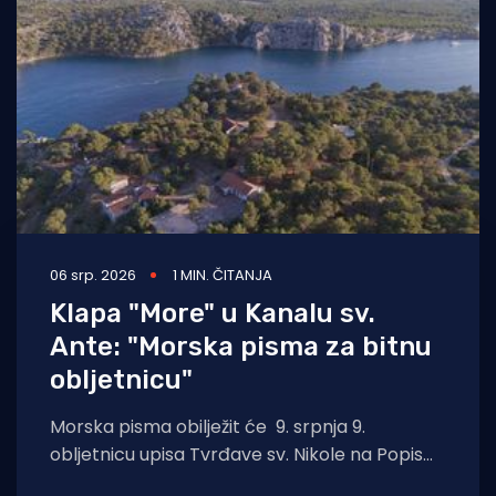
Turizam i nautika
Pomorstvo
Ribolov
Ekologija
Tradicija i kultura
06 srp. 2026
1 MIN. ČITANJA
Klapa "More" u Kanalu sv.
Ante: "Morska pisma za bitnu
obljetnicu"
Morska pisma obilježit će 9. srpnja 9.
obljetnicu upisa Tvrđave sv. Nikole na Popis
svjetske baštine UNESCO-a. U povodu