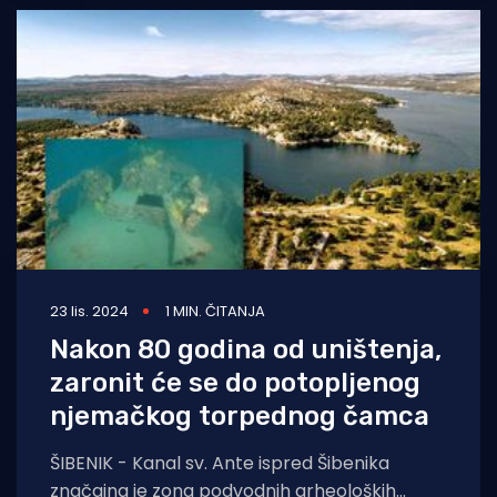
23 lis. 2024
1 MIN. ČITANJA
Nakon 80 godina od uništenja,
zaronit će se do potopljenog
njemačkog torpednog čamca
ŠIBENIK - Kanal sv. Ante ispred Šibenika
značajna je zona podvodnih arheoloških