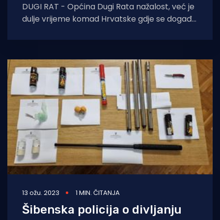
DUGI RAT - Općina Dugi Rata nažalost, već je
dulje vrijeme komad Hrvatske gdje se događa
kontinuirano divljaštvo pojedinaca prema
prirodi,
13 ožu. 2023
1 MIN. ČITANJA
Šibenska policija o divljanju