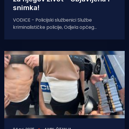
snimka!
VODICE - Policijski službenici Službe
kriminalističke policije, Odjela općeg
kriminaliteta su proveli kriminalističko
istraživanje nad 44-godišnjakom i 30-
godišnjakom zbog