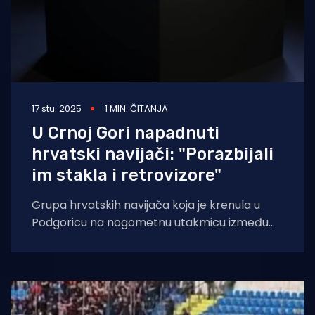
17 stu. 2025
1 MIN. ČITANJA
U Crnoj Gori napadnuti
hrvatski navijači: "Porazbijali
im stakla i retrovizore"
Grupa hrvatskih navijača koja je krenula u
Podgoricu na nogometnu utakmicu između
Hrvatske i Crne Gore napadnuta je sinoć na