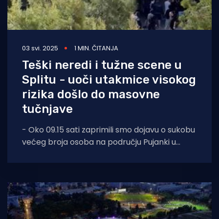
03 svi. 2025
1 MIN. ČITANJA
Teški neredi i tužne scene u
Splitu - uoči utakmice visokog
rizika došlo do masovne
tučnjave
- Oko 09.15 sati zaprimili smo dojavu o sukobu
većeg broja osoba na području Pujanki u
Splitu. Policijski službenici su