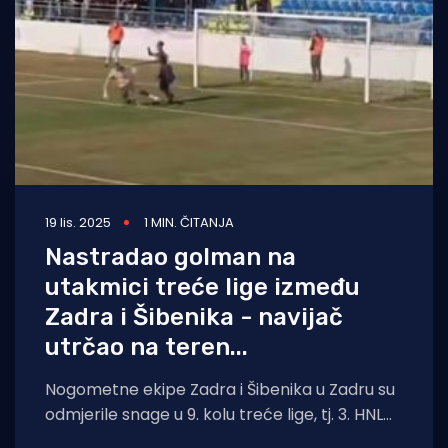
19 lis. 2025
1 MIN. ČITANJA
Nastradao golman na
utakmici treće lige između
Zadra i Šibenika - navijač
utrčao na teren...
Nogometne ekipe Zadra i Šibenika u Zadru su
odmjerile snage u 9. kolu treće lige, tj. 3. HNL
jug. Šibenik