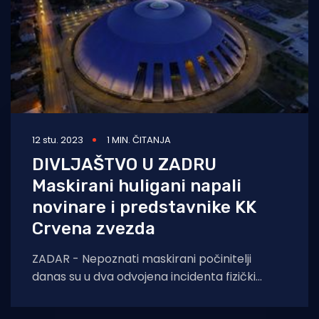
12 stu. 2023
1 MIN. ČITANJA
DIVLJAŠTVO U ZADRU
Maskirani huligani napali
novinare i predstavnike KK
Crvena zvezda
ZADAR - Nepoznati maskirani počinitelji
danas su u dva odvojena incidenta fizički
napali i ozlijedili dvojicu novinara Mozzart
Sporta, koji su