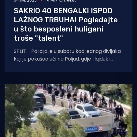
04 svi. 2025
4 MIN. ČITANJA
SAKRIO 40 BENGALKI ISPOD
LAŽNOG TRBUHA! Pogledajte
u što besposleni huligani
troše "talent"
SPLIT - Policija je u subotu kod jednog divljaka
koji je pokušao ući na Poljud, gdje Hajduk i
Dinamo igraju jednu