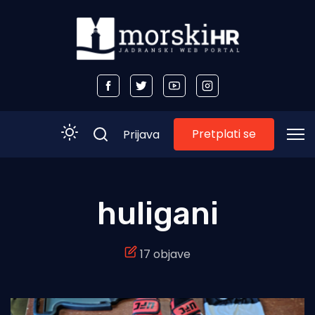
Pretplati se
Prijava
Početna
huligani
Morski plus
17 objave
Morski TV
Obala
Otoci