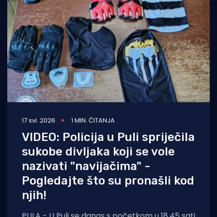
Turizam i nautika
Pomorstvo
Ribolov
Ekologija
Tradicija i kultura
17 svi. 2026
1 MIN. ČITANJA
VIDEO: Policija u Puli spriječila
sukobe divljaka koji se vole
nazivati "navijačima" -
Pogledajte što su pronašli kod
njih!
PULA - U Puli se danas s početkom u 18.45 sati