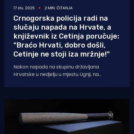
17 stu. 2025
2 MIN. ČITANJA
Crnogorska policija radi na
slučaju napada na Hrvate, a
književnik iz Cetinja poručuje:
"Braćo Hrvati, dobro došli,
Cetinje ne stoji iza mržnje!"
Nakon napada na skupinu državljana
Hrvatske u nedjelju u mjestu Ugnji, na
magistralnom putu Cetinje – Budva,
crnogorska policija priopćila je