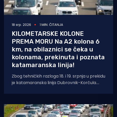
18 srp. 2026
1 MIN. ČITANJA
KILOMETARSKE KOLONE
PREMA MORU Na A2 kolona 6
km, na obilaznici se čeka u
kolonama, prekinuta i poznata
katamaranska linija!
Zbog tehničkih razloga 18. i 19. srpnja u prekidu
je katamaranska linija Dubrovnik-Korčula.
Ostale linije plove redovito, no zbog