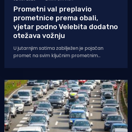
Prometni val preplavio
prometnice prema obali,
vjetar podno Velebita dodatno
otežava vožnju
U jutarnjim satima zabilježen je pojačan
promet na svim ključnim prometnim
pravcima, osobito prema jadranskoj obali.
Duža čekanja i povremeni