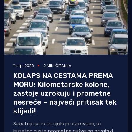
11 srp. 2026
2 MIN. ČITANJA
KOLAPS NA CESTAMA PREMA
MORU: Kilometarske kolone,
zastoje uzrokuju i prometne
nesreće – najveći pritisak tek
slijedi!
Subotnje jutro donijelo je očekivane, ali
izuzetno guste prometne gužve na hrvatskim