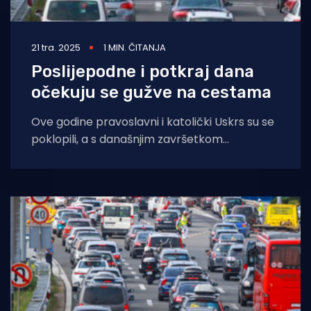
21 tra. 2025
1 MIN. ČITANJA
Poslijepodne i potkraj dana
očekuju se gužve na cestama
Ove godine pravoslavni i katolički Uskrs su se
poklopili, a s današnjim završetkom
produljenog vikenda očekuje se povratak
mnogobrojnih građana