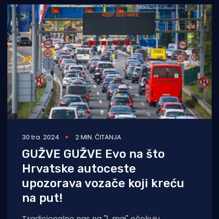
30 tra. 2024
2 MIN. ČITANJA
GUŽVE GUŽVE Evo na što
Hrvatske autoceste
upozorava vozače koji kreću
na put!
Tradicionalno nas na "1. maj" očekuju