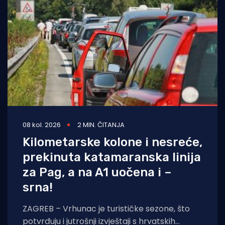
Turizam i nautika
Pomorstvo
Ribolov
Ekologija
Tradicija i kultura
08 kol. 2026
2 MIN. ČITANJA
Kilometarske kolone i nesreće,
prekinuta katamaranska linija
za Pag, a na A1 uočena i –
srna!
ZAGREB – Vrhunac je turističke sezone, što
potvrđuju i jutrošnji izvještaji s hrvatskih