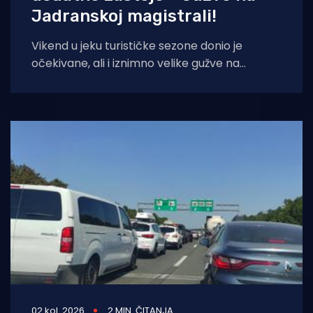
Jadranskoj magistrali!
Vikend u jeku turističke sezone donio je
očekivane, ali i iznimno velike gužve na
hrvatskim prometnicama. Promet je pojačan
na
02 kol. 2026
2 MIN. ČITANJA