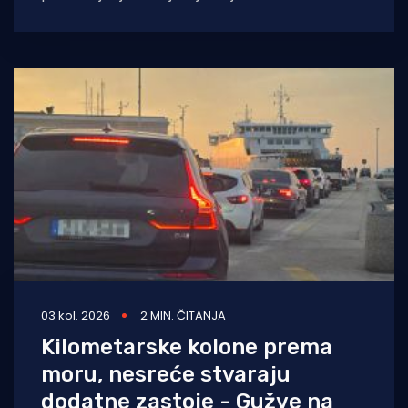
prometnica. Promet je drastično pojačan na
većini cesta
03 kol. 2026
2 MIN. ČITANJA
Kilometarske kolone prema
moru, nesreće stvaraju
dodatne zastoje - Gužve na