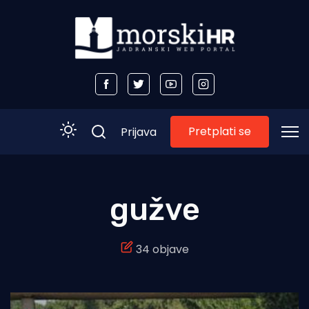
Pretplati se
Prijava
Početna
gužve
Morski plus
34 objave
Morski TV
Obala
Otoci