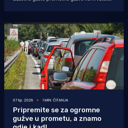
prometnicama. Kako je izvijestio Hrvatski
autoklub (HAK), promet
07 lip. 2026
1 MIN. ČITANJA
Pripremite se za ogromne
gužve u prometu, a znamo
gdje i kad!