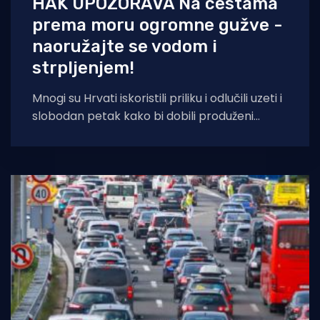
HAK UPOZORAVA Na cestama
prema moru ogromne gužve -
naoružajte se vodom i
strpljenjem!
Mnogi su Hrvati iskoristili priliku i odlučili uzeti i
slobodan petak kako bi dobili produženi
vikend. To u pravilu znači