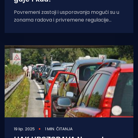
Povremeni zastoji i usporavanja mogući su u
zonama radova i privremene regulacije
prometa, upozoravaju iz Hrvatskog auto-
kluba te napominju
19 lip. 2025
1 MIN. ČITANJA