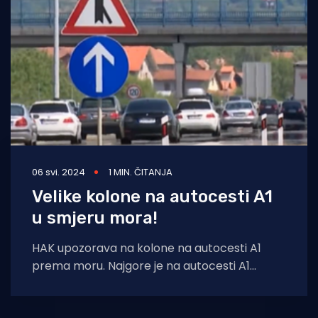
06 svi. 2024
1 MIN. ČITANJA
Velike kolone na autocesti A1
u smjeru mora!
HAK upozorava na kolone na autocesti A1
prema moru. Najgore je na autocesti A1
Zagreb - Ploče - Karamatići između čvorova
Jastrebarsko