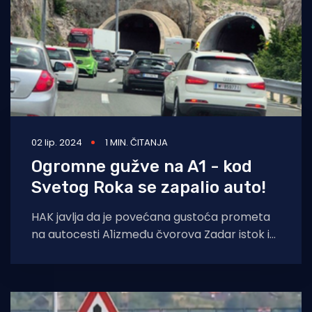
02 lip. 2024
1 MIN. ČITANJA
Ogromne gužve na A1 - kod
Svetog Roka se zapalio auto!
HAK javlja da je povećana gustoća prometa
na autocesti A1između čvorova Zadar istok i
Bosiljevo2 u smjeru Zagreba. Povremena
usporavanja