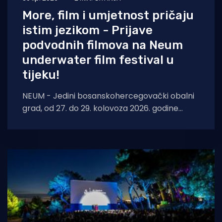
More, film i umjetnost pričaju
istim jezikom - Prijave
podvodnih filmova na Neum
underwater film festival u
tijeku!
NEUM - Jedini bosanskohercegovački obalni
grad, od 27. do 29. kolovoza 2026. godine
ponovno će ugostiti svjetsku elitu podvodne
kinematografije. Šesto