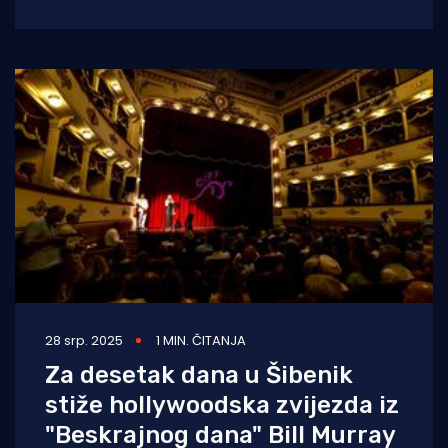
Festivala, na otvorenom od 1. do
28 srp. 2025
1 MIN. ČITANJA
Za desetak dana u Šibenik
stiže hollywoodska zvijezda iz
"Beskrajnog dana" Bill Murray