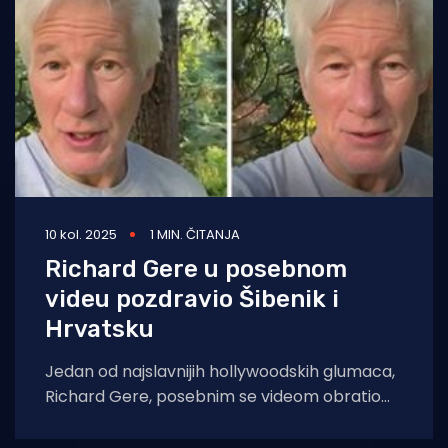
10 kol. 2025
1 MIN. ČITANJA
Richard Gere u posebnom
videu pozdravio Šibenik i
Hrvatsku
Jedan od najslavnijih hollywoodskih glumaca,
Richard Gere, posebnim se videom obratio
organizatorima i publici Međunarodnog
filmskog festivala u Šibeniku. Izrazio