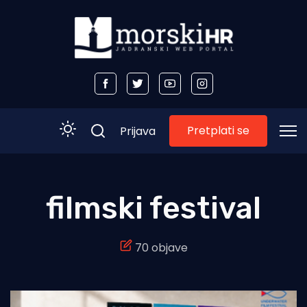
Pretplati se
Prijava
Početna
filmski festival
Morski plus
70 objave
Morski TV
Obala
Otoci