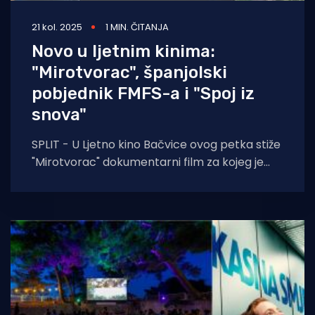
21 kol. 2025
1 MIN. ČITANJA
Novo u ljetnim kinima:
"Mirotvorac", španjolski
pobjednik FMFS-a i "Spoj iz
snova"
SPLIT - U Ljetno kino Bačvice ovog petka stiže
"Mirotvorac" dokumentarni film za kojeg je
autor Ivan Ramljak osvojio