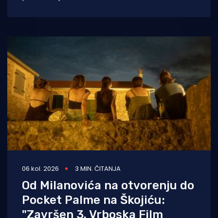
umjetnosti i međunarodnih autora. Neum
Underwater
06 kol. 2026
3 MIN. ČITANJA
Od Milanovića na otvorenju do
Pocket Palme na Škojiću:
"Završen 3. Vrboska Film