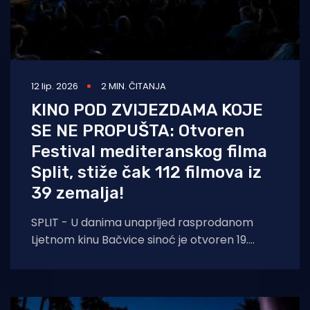
12 lip. 2026
2 MIN. ČITANJA
KINO POD ZVIJEZDAMA KOJE
SE NE PROPUŠTA: Otvoren
Festival mediteranskog filma
Split, stiže čak 112 filmova iz
39 zemalja!
SPLIT - U danima unaprijed rasprodanom
Ljetnom kinu Bačvice sinoć je otvoren 19.
Festival mediteranskog filma Split, i to
hrvatskim premijerama