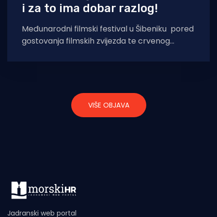
i za to ima dobar razlog!
Međunarodni filmski festival u Šibeniku pored
gostovanja filmskih zvijezda te crvenog
tepiha, na otvaranu 8. kolovoza nudi i
ekskluzivnu večeru.
VIŠE OBJAVA
Jadranski web portal