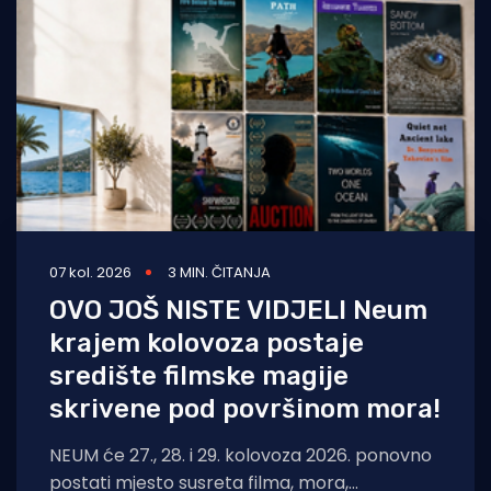
Turizam i nautika
Pomorstvo
Ribolov
Ekologija
Tradicija i kultura
07 kol. 2026
3 MIN. ČITANJA
OVO JOŠ NISTE VIDJELI Neum
krajem kolovoza postaje
središte filmske magije
skrivene pod površinom mora!
NEUM će 27., 28. i 29. kolovoza 2026. ponovno
postati mjesto susreta filma, mora,