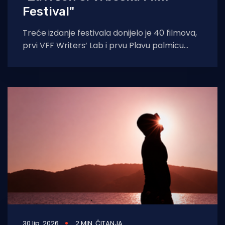
Festival"
Treće izdanje festivala donijelo je 40 filmova,
prvi VFF Writers’ Lab i prvu Plavu palmicu
dječjeg žirija, dok je “Traje
30 lip. 2026
2 MIN. ČITANJA