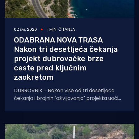
02 svi. 2026
1 MIN. ČITANJA
ODABRANA NOVA TRASA
Nakon tri desetljeća čekanja
projekt dubrovačke brze
ceste pred ključnim
zaokretom
DUBROVNIK - Nakon više od tri desetljeća
čekanja i brojnih "oživljavanja" projekta uoči
izbornih ciklusa, dugoočekivana brza cesta
na