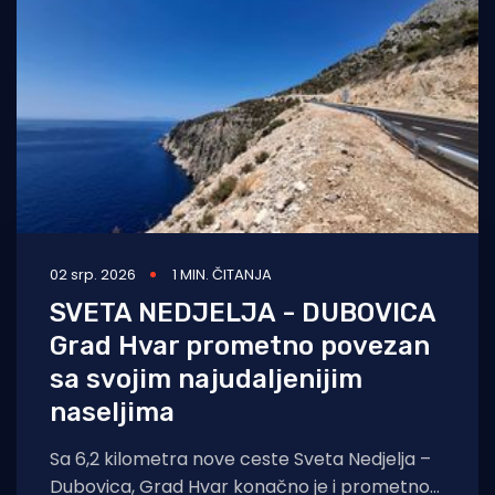
Turizam i nautika
Pomorstvo
Ribolov
Ekologija
Tradicija i kultura
02 srp. 2026
1 MIN. ČITANJA
SVETA NEDJELJA - DUBOVICA
Grad Hvar prometno povezan
sa svojim najudaljenijim
naseljima
Sa 6,2 kilometra nove ceste Sveta Nedjelja –
Dubovica, Grad Hvar konačno je i prometno