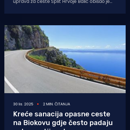
uprava za ceste Split Hrvoje Balić obišao je
gradilište prometnice Dubovica – Sveta
Nedjelja na otoku
30 lis. 2025
2 MIN. ČITANJA
Kreće sanacija opasne ceste
na Biokovu gdje često padaju