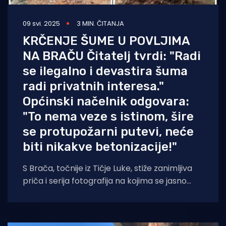
09 svi. 2025
3 MIN. ČITANJA
KRČENJE ŠUME U POVLJIMA
NA BRAČU Čitatelj tvrdi: "Radi
se ilegalno i devastira šuma
radi privatnih interesa."
Općinski načelnik odgovara:
"To nema veze s istinom, šire
se protupožarni putevi, neće
biti nikakve betonizacije!"
S Brača, točnije iz Tičje Luke, stiže zanimljiva
priča i serija fotografija na kojima se jasno
vide radovi i krčenje