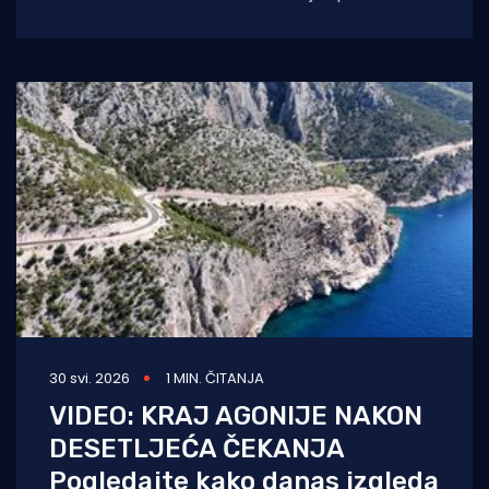
povezan sa svojim najudaljenijim naseljima.
30 svi. 2026
1 MIN. ČITANJA
VIDEO: KRAJ AGONIJE NAKON
DESETLJEĆA ČEKANJA
Pogledajte kako danas izgleda