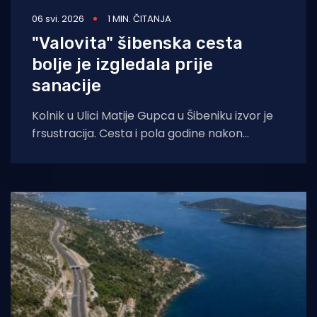
06 svi. 2026
1 MIN. ČITANJA
"Valovita" šibenska cesta
bolje je izgledala prije
sanacije
Kolnik u Ulici Matije Gupca u Šibeniku izvor je
frsustracija. Cesta i pola godine nakon
završetka radova izgleda lošije nego