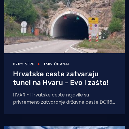
07 tra. 2026
1 MIN. ČITANJA
Hrvatske ceste zatvaraju
tunel na Hvaru - Evo i zašto!
HVAR - Hrvatske ceste najavile su
privremeno zatvaranje državne ceste DC116
(tunel Selca-Dubovica) za sav promet, zbog
obavljanja redovnih servisa