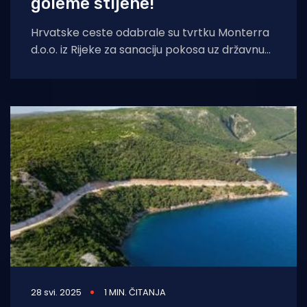
goleme stijene!
Hrvatske ceste odabrale su tvrtku Monterra
d.o.o. iz Rijeke za sanaciju pokosa uz državnu
cestu DC512, istočno od
28 svi. 2025
1 MIN. ČITANJA