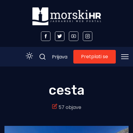
Pretplati se
Prijava
Početna
cesta
Morski plus
57 objave
Morski TV
Obala
Otoci