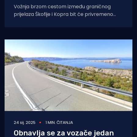
Vožnja brzom cestom između graničnog
prijelaza Škofije i Kopra bit će privremeno
besplatna zbog radova na izgradnji dviju
prometnica koje
24 sij. 2025
1 MIN. ČITANJA
Obnavlja se za vozače jedan