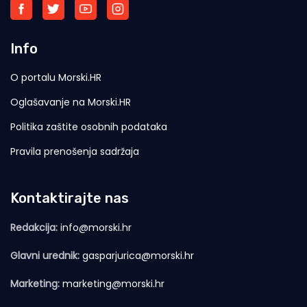
Info
O portalu Morski.HR
Oglašavanje na Morski.HR
Politika zaštite osobnih podataka
Pravila prenošenja sadržaja
Kontaktirajte nas
Redakcija:
info@morski.hr
Glavni urednik:
gasparjurica@morski.hr
Marketing:
marketing@morski.hr