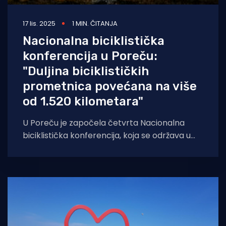
17 lis. 2025
1 MIN. ČITANJA
Nacionalna biciklistička
konferencija u Poreču:
"Duljina biciklističkih
prometnica povećana na više
od 1.520 kilometara"
U Poreču je započela četvrta Nacionalna
biciklistička konferencija, koja se održava u
organizaciji Ministarstva mora, prometa i
infrastrukture od 15.