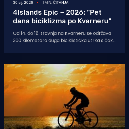
30 sij. 2026
1 MIN. ČITANJA
4Islands Epic – 2026: "Pet
dana biciklizma po Kvarneru"
Od 14. do 18. travnja na Kvarneru se održava
300 kilometara duga biciklistička utrka s čak
6500 metara uspona. 4Islands