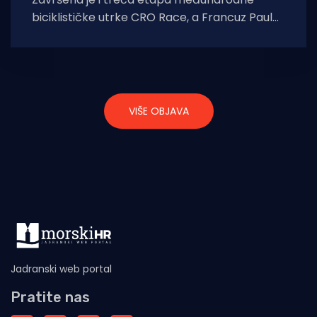
biciklističke utrke CRO Race, a Francuz Paul
Magnier, član momčadi Soudal Quick-Step
ispisao
VIŠE OBJAVA
Jadranski web portal
Pratite nas