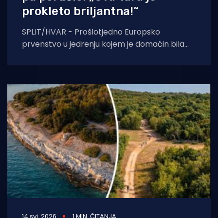
prokleto briljantna!“
SPLIT/HVAR - Prošlotjedno Europsko
prvenstvo u jedrenju kojem je domaćin bila
marina u Kaštelima, donijelo je i konkretnu
korist hrvatskom
14 svi. 2026
1 MIN. ČITANJA