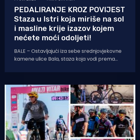
PEDALIRANJE KROZ POVIJEST
Staza u Istri koja miriše na sol
i masline krije izazov kojem
nećete moći odoljeti!
BALE – Ostavljajući iza sebe srednjovjekovne
kamene ulice Bala, staza koja vodi prema
obali nudi potpunu promjenu tempa i
nezaboravno iskustvo