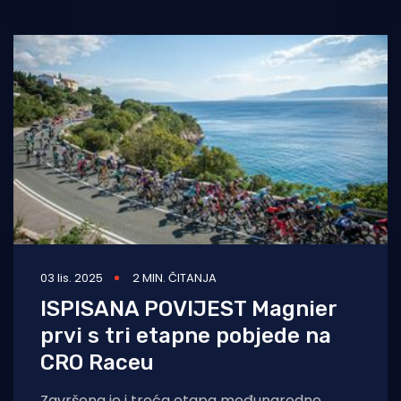
biciklističke utrke CRO
03 lis. 2025
2 MIN. ČITANJA
ISPISANA POVIJEST Magnier
prvi s tri etapne pobjede na
CRO Raceu
Završena je i treća etapa međunarodne