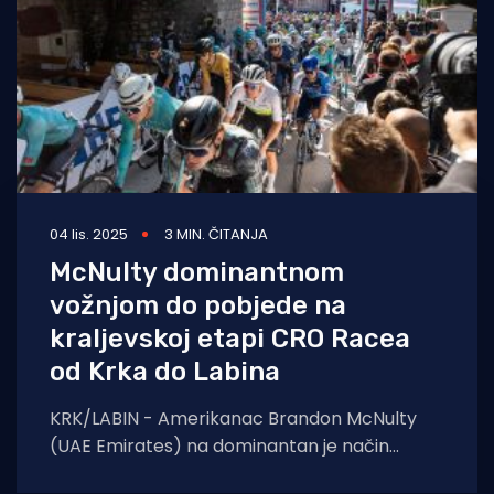
04 lis. 2025
3 MIN. ČITANJA
McNulty dominantnom
vožnjom do pobjede na
kraljevskoj etapi CRO Racea
od Krka do Labina
KRK/LABIN - Amerikanac Brandon McNulty
(UAE Emirates) na dominantan je način
osvojio četvrtu etapu jubilarnog, 10. izdanja