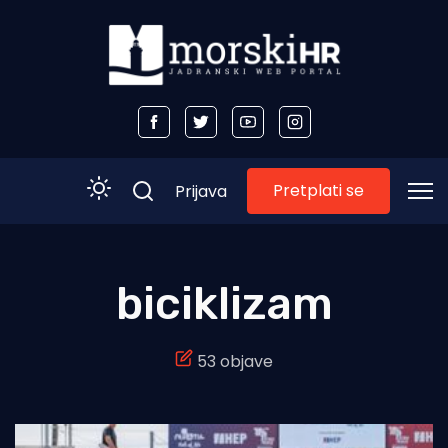
Pretplati se
Prijava
Početna
biciklizam
Morski plus
53 objave
Morski TV
Obala
Otoci