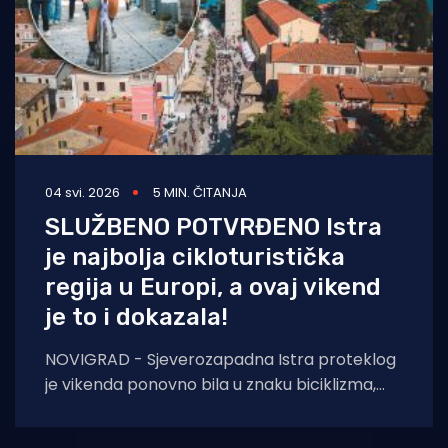
04 svi. 2026
5 MIN. ČITANJA
SLUŽBENO POTVRĐENO Istra
je najbolja cikloturistička
regija u Europi, a ovaj vikend
je to i dokazala!
NOVIGRAD - Sjeverozapadna Istra proteklog
je vikenda ponovno bila u znaku biciklizma,
druženja i autentičnih istarskih doživljaja.
Drugo izdanje međunarodne biciklističke