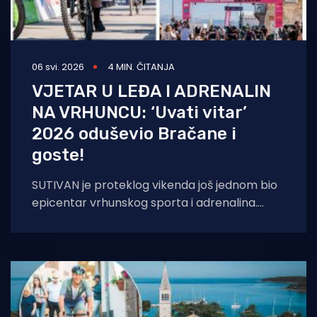
06 svi. 2026
4 MIN. ČITANJA
VJETAR U LEĐA I ADRENALIN
NA VRHUNCU: ‘Uvati vitar’
2026 oduševio Bračane i
goste!
SUTIVAN je proteklog vikenda još jednom bio
epicentar vrhunskog sporta i adrenalina.
Spektakularna utrka ‘Uvati vitar’ 2026. MTB /
E-BIKE