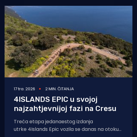
17 tra. 2026
2 MIN. ČITANJA
4ISLANDS EPIC u svojoj
najzahtjevnijoj fazi na Cresu
Treća etapa jedanaestog izdanja
utrke 4Islands Epic vozila se danas na otoku
Cresu, gdje su se natjecatelji suočili s jednom