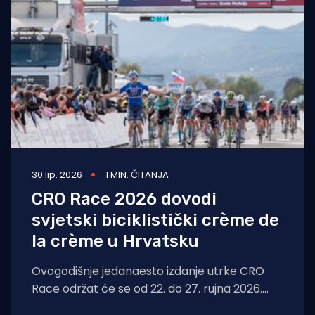
Turizam i nautika
Pomorstvo
Ribolov
Ekologija
Tradicija i kultura
30 lip. 2026
1 MIN. ČITANJA
CRO Race 2026 dovodi
svjetski biciklistički crème de
la crème u Hrvatsku
Ovogodišnje jedanaesto izdanje utrke CRO
Race održat će se od 22. do 27. rujna 2026.
godine, sa startom u Splitu