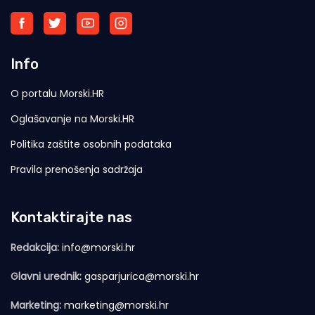
Info
O portalu Morski.HR
Oglašavanje na Morski.HR
Politika zaštite osobnih podataka
Pravila prenošenja sadržaja
Kontaktirajte nas
Redakcija:
info@morski.hr
Glavni urednik:
gasparjurica@morski.hr
Marketing:
marketing@morski.hr