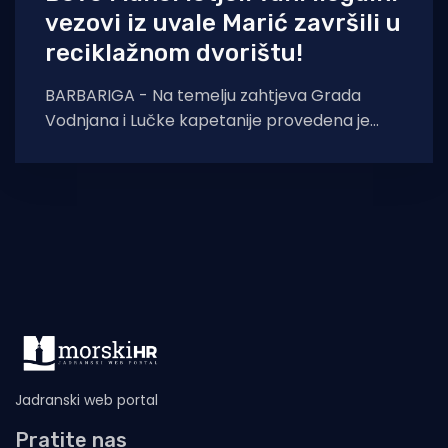
vezovi iz uvale Marić završili u
reciklažnom dvorištu!
BARBARIGA - Na temelju zahtjeva Grada
Vodnjana i Lučke kapetanije provedena je
akcija uklanjanja ilegalno postavljenih vezova
u uvali Marić. - Tijekom
Jadranski web portal
Pratite nas