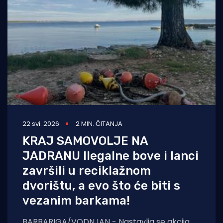
Turizam i nautika
Pomorstvo
Ribolov
Ekologija
Tradicija i kultura
22 svi. 2026
2 MIN. ČITANJA
KRAJ SAMOVOLJE NA
JADRANU Ilegalne bove i lanci
završili u reciklažnom
dvorištu, a evo što će biti s
vezanim barkama!
BARBARIGA/VODNJAN - Nastavlja se akcija