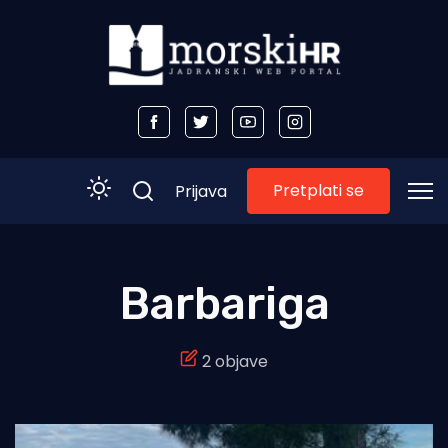
Pretplati se
Prijava
Početna
Barbariga
Morski plus
2 objave
Morski TV
Obala
Otoci