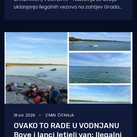
uklanjanja ilegalnih vezova na zahtjev Grada
Vodnjana i Lučke kapetanije. - Nakon što smo
prošli tjedan
18 svi. 2026
2 MIN. ČITANJA
OVAKO TO RADE U VODNJANU
Bove i lanci letjeli van: Ilegalni