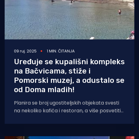
09 ruj. 2025
1 MIN. ČITANJA
Uređuje se kupališni kompleks
na Bačvicama, stiže i
Pomorski muzej, a odustalo se
od Doma mladih!
Planira se broj ugostiteljskih objekata svesti
na nekoliko kafića i restoran, a više posvetiti
javnim sadržajima, prvenstveno u dnevne
svrhe.