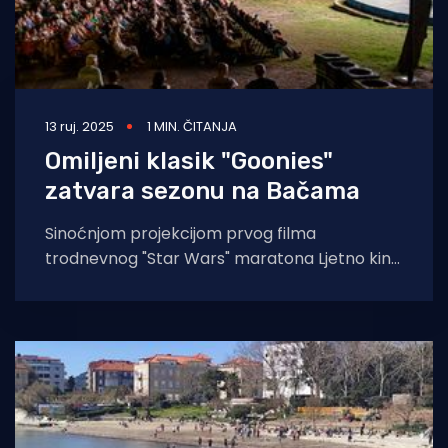
13 ruj. 2025
1 MIN. ČITANJA
Omiljeni klasik "Goonies"
zatvara sezonu na Bačama
Sinoćnjom projekcijom prvog filma
trodnevnog "Star Wars" maratona Ljetno kino
Bačvice prešlo je 20 tisuća posjetitelja u ovoj