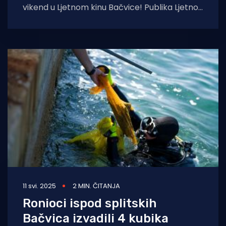
vikend u Ljetnom kinu Bačvice! Publika Ljetnog
kina Bačvice obožava talijanske filmove pa
11 svi. 2025
2 MIN. ČITANJA
Ronioci ispod splitskih
Bačvica izvadili 4 kubika