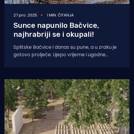
27 pro. 2025
1 MIN. ČITANJA
Sunce napunilo Bačvice,
najhrabriji se i okupali!
Splitske Bačvice i danas su pune, a u zraku je
gotovo proljeće. Lijepo vrijeme i ugodne
temperature pretvorile su najpoznatiju