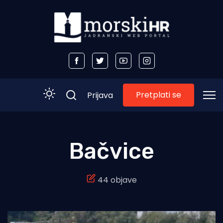
Pretplati se
Prijava
Početna
Bačvice
Morski plus
44 objave
Morski TV
Obala
Otoci