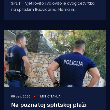
SPLIT - Vjetrovito i valovito je ovog četvrtka
na splitskim Bačvicama. Nema ni
tradicionalnih piciginaša koji igraju cijelu
godinu. Zamakne preko
09 velj. 2026
1 MIN. ČITANJA
Na poznatoj splitskoj plaži