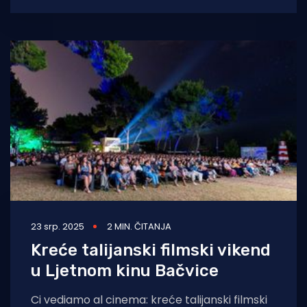
"Južina" Ante Marina i "Do ludila"
23 srp. 2025
2 MIN. ČITANJA
Kreće talijanski filmski vikend
u Ljetnom kinu Bačvice
Ci vediamo al cinema: kreće talijanski filmski