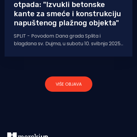
otpada: "Izvukli betonske
kante za smeće i konstrukciju
napuštenog plažnog objekta"
SPLIT - Povodom Dana grada Splita i
blagdana sv. Dujma, u subotu 10. svibnja 2025.,
plaža Bačvice postala je središte snažne
VIŠE OBJAVA