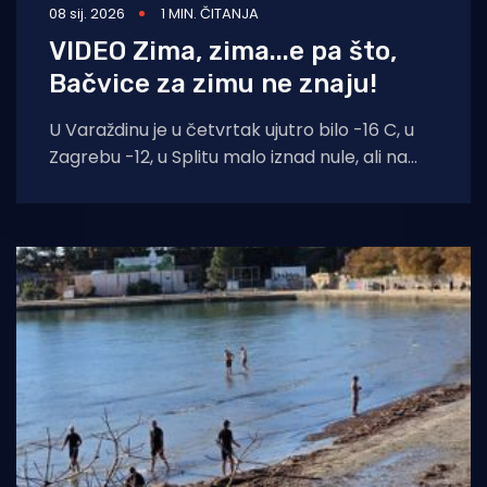
08 sij. 2026
1 MIN. ČITANJA
VIDEO Zima, zima...e pa što,
Bačvice za zimu ne znaju!
U Varaždinu je u četvrtak ujutro bilo -16 C, u
Zagrebu -12, u Splitu malo iznad nule, ali na
Bačvicama