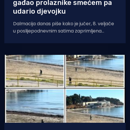
gađao prolaznike smećem pa
udario djevojku
Dalmacija danas piše kako je jučer, 8. veljače
u poslijepodnevnim satima zaprimljena
informacija o maloljetnici s ozljedama nosa,
zbrinutima u