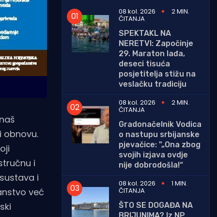
08 kol. 2026
2 MIN.
ČITANJA
SPEKTAKL NA
NERETVI: Započinje
29. Maraton lađa,
deseci tisuća
posjetitelja stižu na
veslačku tradiciju
08 kol. 2026
2 MIN.
ČITANJA
 naš
Gradonačelnik Vodica
i obnovu.
o nastupu srbijanske
pjevačice: "„Ona zbog
oji
svojih izjava ovdje
stručnu i
nije dobrodošla!“
sustava i
08 kol. 2026
1 MIN.
ČITANJA
čanstvo već
ŠTO SE DOGAĐA NA
ski
BRIJUNIMA? Iz NP