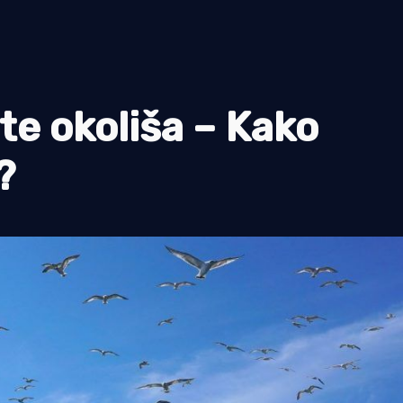
ite okoliša – Kako
?