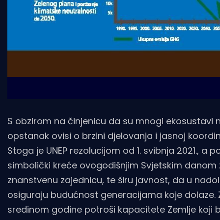
S obzirom na činjenicu da su mnogi ekosustavi n
opstanak ovisi o brzini djelovanja i jasnoj koor
Stoga je UNEP rezolucijom od 1. svibnja 2021., a
simbolički kreće ovogodišnjim Svjetskim danom za
znanstvenu zajednicu, te širu javnost, da u nado
osiguraju budućnost generacijama koje dolaze. Z
sredinom godine potroši kapacitete Zemlje koji bi