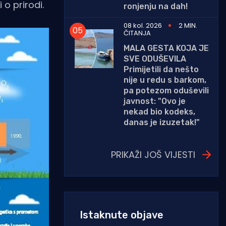
o prirodi.
ronjenju na dah!
08 kol. 2026
2 MIN.
ČITANJA
MALA GESTA KOJA JE
SVE ODUŠEVILA
Primijetili da nešto
nije u redu s barkom,
pa potezom oduševili
javnost: "Ovo je
nekad bio kodeks,
danas je izuzetak!"
PRIKAŽI JOŠ VIJESTI
Istaknute objave