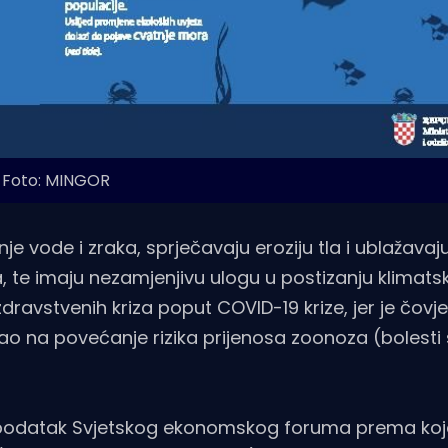
Foto: MINGOR
nje vode i zraka, sprječavaju eroziju tla i ublažavaj
 te imaju nezamjenjivu ulogu u postizanju klimats
zdravstvenih kriza poput COVID-19 krize, jer je čovj
o na povećanje rizika prijenosa zoonoza (bolesti s
vori podatak Svjetskog ekonomskog foruma prema k