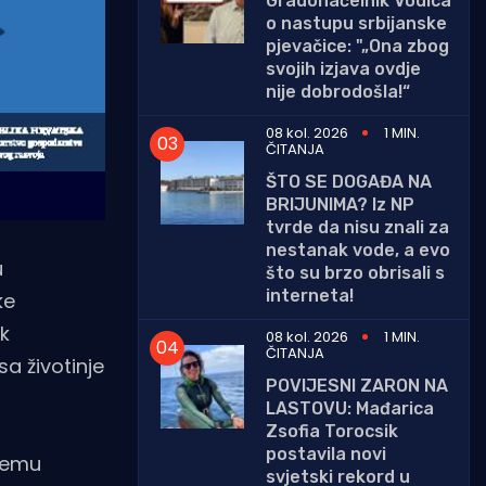
Gradonačelnik Vodica
o nastupu srbijanske
pjevačice: "„Ona zbog
svojih izjava ovdje
nije dobrodošla!“
08 kol. 2026
1 MIN.
ČITANJA
ŠTO SE DOGAĐA NA
BRIJUNIMA? Iz NP
tvrde da nisu znali za
nestanak vode, a evo
u
što su brzo obrisali s
interneta!
ke
ek
08 kol. 2026
1 MIN.
ČITANJA
a životinje
POVIJESNI ZARON NA
LASTOVU: Mađarica
Zsofia Torocsik
postavila novi
ojemu
svjetski rekord u