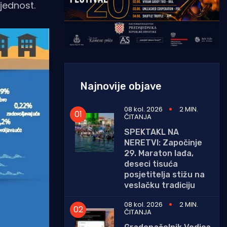
jednost.
Najnovije objave
08 kol. 2026
2 MIN.
ČITANJA
SPEKTAKL NA
NERETVI: Započinje
29. Maraton lađa,
deseci tisuća
posjetitelja stižu na
veslačku tradiciju
08 kol. 2026
2 MIN.
ČITANJA