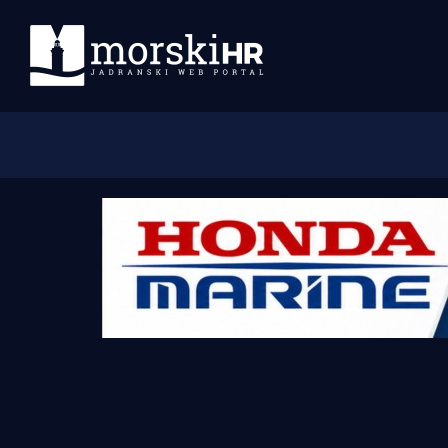
Početna
Morski plus
Morski TV
Obala
Otoci
Turizam i nautika