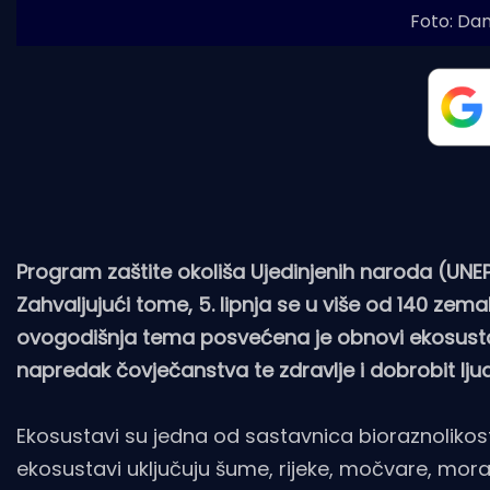
Foto: Dam
Program zaštite okoliša Ujedinjenih naroda (UNEP)
Zahvaljujući tome, 5. lipnja se u više od 140 zemal
ovogodišnja tema posvećena je obnovi ekosustav
napredak čovječanstva te zdravlje i dobrobit ljud
Ekosustavi su jedna od sastavnica bioraznolikosti
ekosustavi uključuju šume, rijeke, močvare, mora