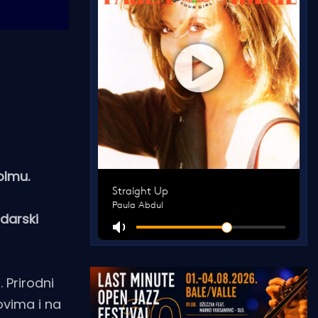
olmu.
darski
 Prirodni
ovima i na