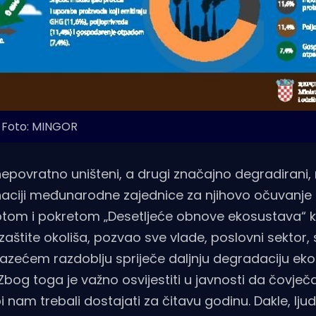
Foto: MINGOR
epovratno uništeni, a drugi značajno degradirani,
dinaciji međunarodne zajednice za njihovo očuvanje 
 potom i pokretom „Desetljeće obnove ekosustava“ k
štite okoliša, pozvao sve vlade, poslovni sektor, 
lazećem razdoblju spriječe daljnju degradaciju eko
bog toga je važno osvijestiti u javnosti da čovje
 nam trebali dostajati za čitavu godinu. Dakle, ljud