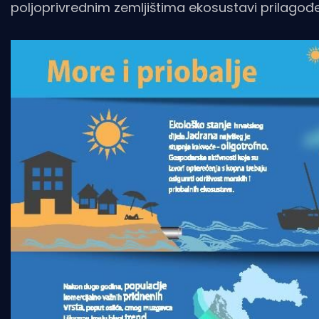
poljoprivrednim zemljištima ekosustavi prilagođe