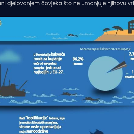
ni djelovanjem čovjeka što ne umanjuje njihovu vri