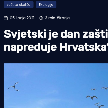
zaštita okoliša
Ekologija
Pomorstvo
Ribolov
05 lipnja 2021
3 min. čitanja
Ekologija
Svjetski je dan zašt
Tradicija i kultura
napreduje Hrvatska