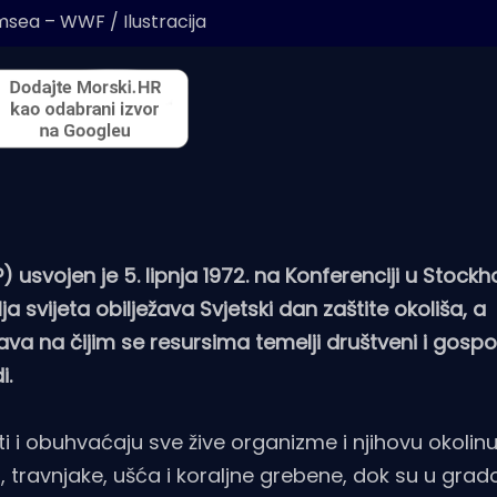
sea – WWF / Ilustracija
 usvojen je 5. lipnja 1972. na Konferenciji u Stockh
ja svijeta obilježava Svjetski dan zaštite okoliša, a
a na čijim se resursima temelji društveni i gospo
i.
 i obuhvaćaju sve žive organizme i njihovu okolinu.
, travnjake, ušća i koraljne grebene, dok su u grad