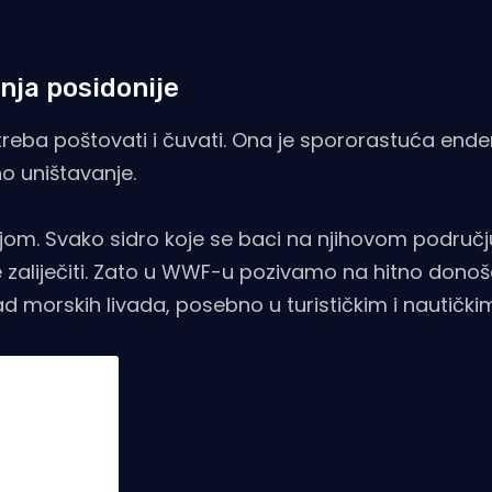
nja posidonije
 treba poštovati i čuvati. Ona je spororastuća en
no uništavanje.
tnjom. Svako sidro koje se baci na njihovom područ
eće zaliječiti. Zato u WWF-u pozivamo na hitno dono
znad morskih livada, posebno u turističkim i nautič