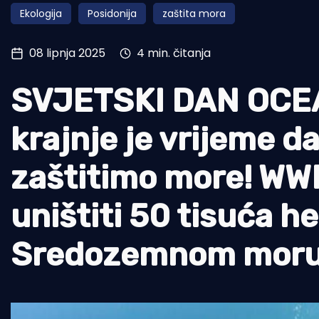
Ekologija
Posidonija
zaštita mora
Pomorstvo
Ribolov
08 lipnja 2025
4 min. čitanja
Ekologija
SVJETSKI DAN OCEAN
Tradicija i kultura
krajnje je vrijeme d
zaštitimo more! WWF
uništiti 50 tisuća h
Sredozemnom moru