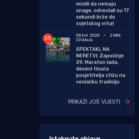
mislili da nemaju
snage, odveslali su 17
sekundi brže do
svjetskog vrha!
08 kol. 2026
2 MIN.
ČITANJA
SPEKTAKL NA
NERETVI: Započinje
29. Maraton lađa,
deseci tisuća
posjetitelja stižu na
veslačku tradiciju
PRIKAŽI JOŠ VIJESTI
Istaknute objave