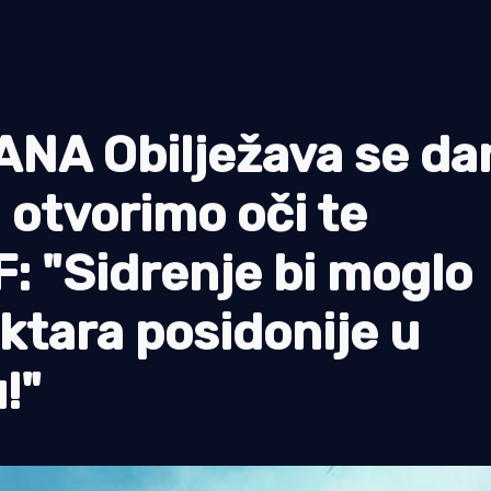
A Obilježava se dan
a otvorimo oči te
: "Sidrenje bi moglo
ektara posidonije u
!"