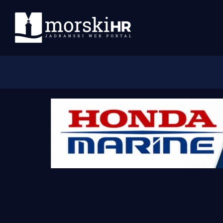
Početna
Morski plus
Morski TV
Obala
Otoci
Turizam i nautika