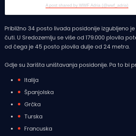
A post shared by WWF Adria (@wwf_adria)
Približno 34 posto livada posidonije izgubljeno j
čuti. U Sredozemlju se više od 179.000 plovila po
od čega je 45 posto plovila dulje od 24 metra.
Gdje su žarišta uništavanja posidonije. Pa to bi 
Italija
Španjolska
Grčka
Turska
Francuska