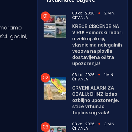
08 kol. 2026
2 MIN.
ČITANJA
KREĆE ČIŠĆENJE NA
ji moramo
VIRU! Pomorski redari
24. godini,
u velikoj akciji,
vlasnicima nelegalnih
vezova na plovila
dostavljena oštra
upozorenja!
08 kol. 2026
1 MIN.
ČITANJA
CRVENI ALARM ZA
OBALU: DHMZ izdao
ozbiljno upozorenje,
stiže vrhunac
toplinskog vala!
08 kol. 2026
3 MIN.
ČITANJA