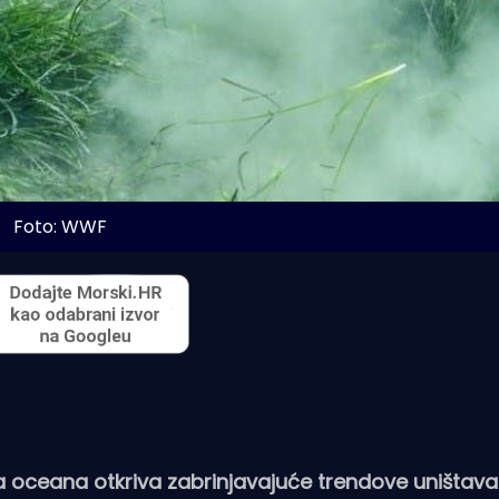
Foto: WWF
ceana otkriva zabrinjavajuće trendove uništavan