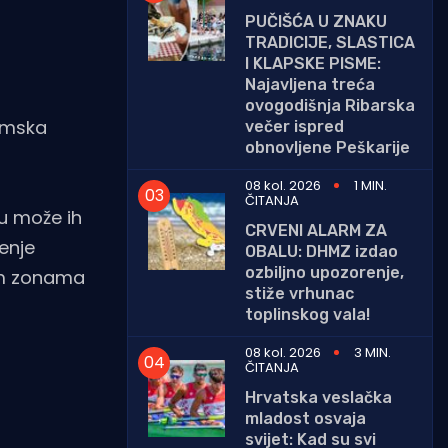
PUČIŠĆA U ZNAKU
TRADICIJE, SLASTICA
I KLAPSKE PISME:
Najavljena treća
ovogodišnja Ribarska
demska
večer ispred
obnovljene Peškarije
08 kol. 2026
1 MIN.
ČITANJA
ju može ih
CRVENI ALARM ZA
šenje
OBALU: DHMZ izdao
ozbiljno upozorenje,
kim zonama
stiže vrhunac
toplinskog vala!
08 kol. 2026
3 MIN.
ČITANJA
Hrvatska veslačka
mladost osvaja
svijet: Kad su svi