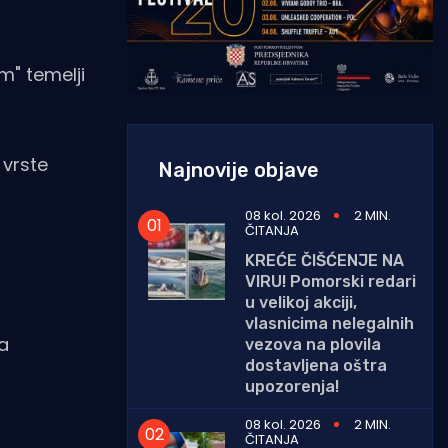
m" temelji
 vrste
Najnovije objave
08 kol. 2026
2 MIN.
ČITANJA
KREĆE ČIŠĆENJE NA
VIRU! Pomorski redari
u velikoj akciji,
vlasnicima nelegalnih
na
vezova na plovila
dostavljena oštra
upozorenja!
08 kol. 2026
2 MIN.
ČITANJA