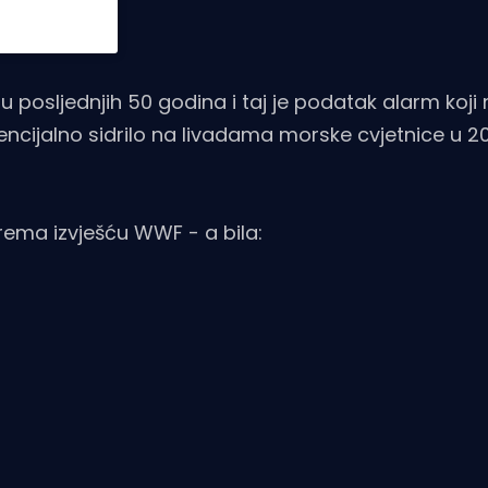
e u posljednjih 50 godina i taj je podatak alarm ko
tencijalno sidrilo na livadama morske cvjetnice u 20
prema izvješću WWF - a bila: