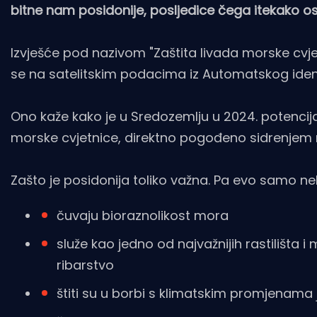
bitne nam posidonije, posljedice čega itekako 
Izvješće pod nazivom "Zaštita livada morske cvj
se na satelitskim podacima iz Automatskog ident
Ono kaže kako je u Sredozemlju u 2024. potencija
morske cvjetnice, direktno pogođeno sidrenjem r
Zašto je posidonija toliko važna. Pa evo samo ne
čuvaju bioraznolikost mora
služe kao jedno od najvažnijih rastilišta i m
ribarstvo
štiti su u borbi s klimatskim promjenama 