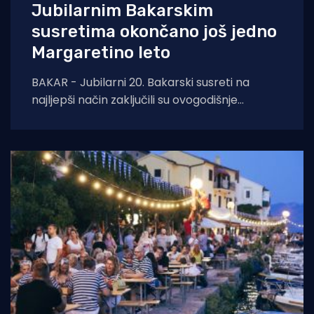
Jubilarnim Bakarskim
susretima okončano još jedno
Margaretino leto
BAKAR - Jubilarni 20. Bakarski susreti na
najljepši način zaključili su ovogodišnje
Margaretino leto. Na Žalu ribara okupili su se
brojni