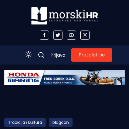
Pretplati se
Prijava
Početna
Morski plus
Morski TV
Obala
Tradicija i kultura
blagdan
Otoci