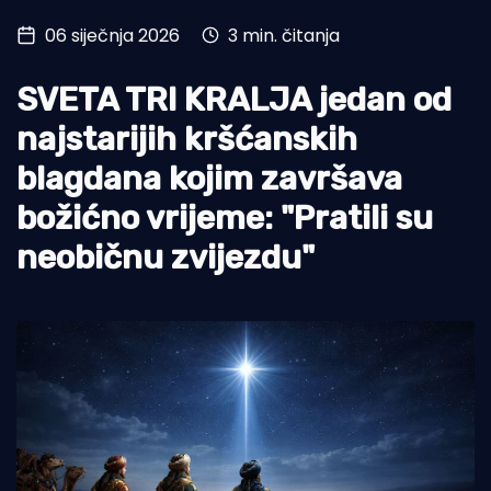
06 siječnja 2026
3 min. čitanja
Turizam i nautika
Pomorstvo
SVETA TRI KRALJA jedan od
Ribolov
najstarijih kršćanskih
blagdana kojim završava
Ekologija
božićno vrijeme: "Pratili su
Tradicija i kultura
neobičnu zvijezdu"