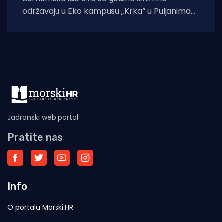
održavaju u Eko kampusu „Krka“ u Puljanima
zbog konzervatorskih radova na dosadašnjoj
lokaciji, rimskom
Jadranski web portal
Pratite nas
Info
O portalu Morski.HR