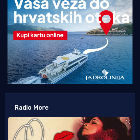
Radio More