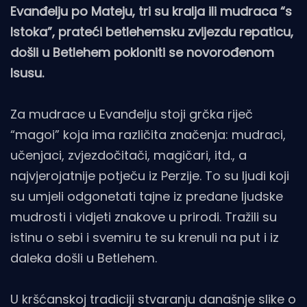
Evanđelju po Mateju, tri su kralja ili mudraca “s
Istoka”, prateći betlehemsku zvijezdu repaticu,
došli u Betlehem pokloniti se novorođenom
Isusu.
Za mudrace u Evanđelju stoji grčka riječ
“magoi” koja ima različita značenja: mudraci,
učenjaci, zvjezdočitači, magičari, itd., a
najvjerojatnije potječu iz Perzije. To su ljudi koji
su umjeli odgonetati tajne iz predane ljudske
mudrosti i vidjeti znakove u prirodi. Tražili su
istinu o sebi i svemiru te su krenuli na put i iz
daleka došli u Betlehem.
U kršćanskoj tradiciji stvaranju današnje slike o