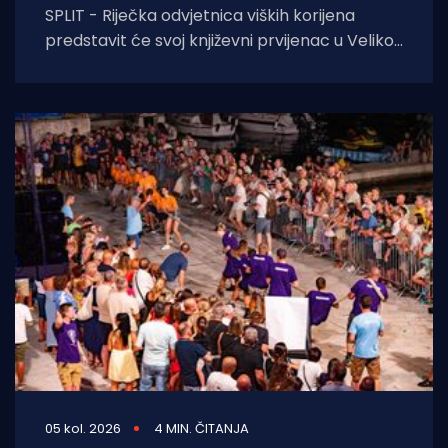
SPLIT - Riječka odvjetnica viških korijena
predstavit će svoj književni prvijenac u Velikoj
dvorani Gradske knjižnice Marka Marulića u
Splitu, u
05 kol. 2026
4 MIN. ČITANJA