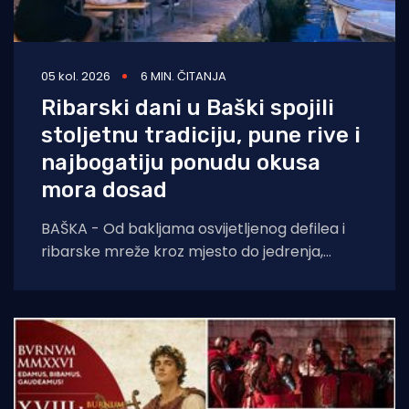
05 kol. 2026
6 MIN. ČITANJA
Ribarski dani u Baški spojili
stoljetnu tradiciju, pune rive i
najbogatiju ponudu okusa
mora dosad
BAŠKA - Od bakljama osvijetljenog defilea i
ribarske mreže kroz mjesto do jedrenja,
dječjih radionica, umjetnosti i koncerata,
trodnevna manifestacija još