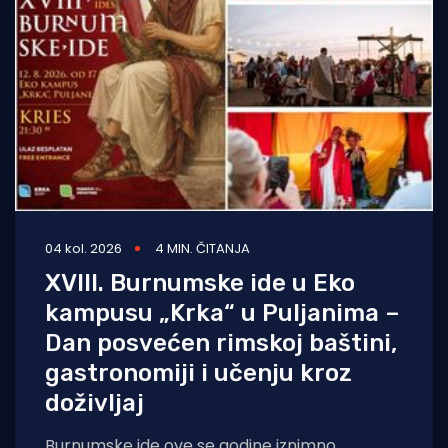
04 kol. 2026
4 MIN. ČITANJA
XVIII. Burnumske ide u Eko
kampusu „Krka“ u Puljanima –
Dan posvećen rimskoj baštini,
gastronomiji i učenju kroz
doživljaj
Burnumske ide ove se godine iznimno