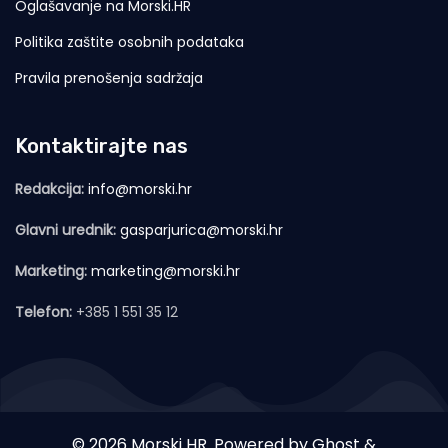
Oglašavanje na Morski.HR
Politika zaštite osobnih podataka
Pravila prenošenja sadržaja
Kontaktirajte nas
Redakcija:
info@morski.hr
Glavni urednik:
gasparjurica@morski.hr
Marketing:
marketing@morski.hr
Telefon:
+385 1 551 35 12
© 2026 Morski HR. Powered by
Ghost
&