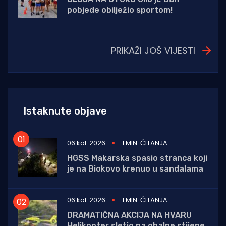
pobjede obilježio sportom!
PRIKAŽI JOŠ VIJESTI
Istaknute objave
06 kol. 2026
1 MIN. ČITANJA
HGSS Makarska spasio stranca koji
je na Biokovo krenuo u sandalama
06 kol. 2026
1 MIN. ČITANJA
DRAMATIČNA AKCIJA NA HVARU
Helikopter sletio na obalne stijene