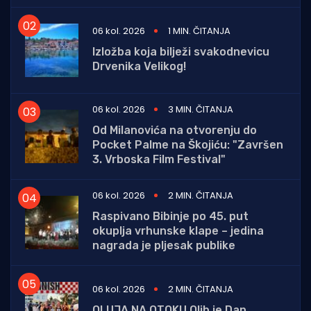
06 kol. 2026
1 MIN. ČITANJA
Izložba koja bilježi svakodnevicu
Drvenika Velikog!
06 kol. 2026
3 MIN. ČITANJA
Od Milanovića na otvorenju do
Pocket Palme na Škojiću: "Završen
3. Vrboska Film Festival"
06 kol. 2026
2 MIN. ČITANJA
Raspivano Bibinje po 45. put
okuplja vrhunske klape – jedina
nagrada je pljesak publike
06 kol. 2026
2 MIN. ČITANJA
OLUJA NA OTOKU Olib je Dan