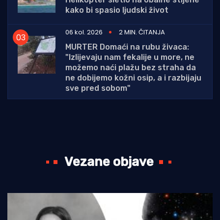
kako bi spasio ljudski život
06 kol. 2026
2 MIN. ČITANJA
MURTER Domaći na rubu živaca:
"Izlijevaju nam fekalije u more, ne
možemo naći plažu bez straha da
ne dobijemo kožni osip, a i razbijaju
sve pred sobom"
Vezane objave