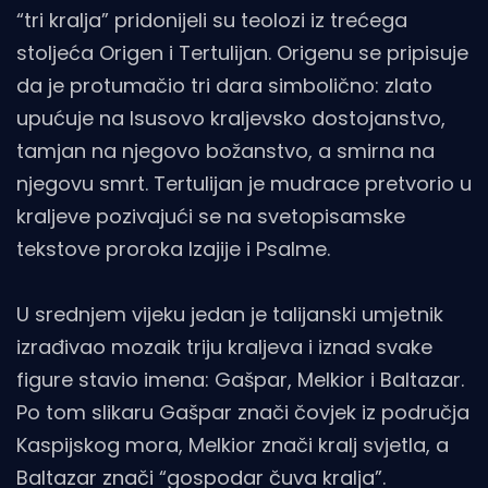
“tri kralja” pridonijeli su teolozi iz trećega
stoljeća Origen i Tertulijan. Origenu se pripisuje
da je protumačio tri dara simbolično: zlato
upućuje na Isusovo kraljevsko dostojanstvo,
tamjan na njegovo božanstvo, a smirna na
njegovu smrt. Tertulijan je mudrace pretvorio u
kraljeve pozivajući se na svetopisamske
tekstove proroka Izajije i Psalme.
U srednjem vijeku jedan je talijanski umjetnik
izrađivao mozaik triju kraljeva i iznad svake
figure stavio imena: Gašpar, Melkior i Baltazar.
Po tom slikaru Gašpar znači čovjek iz područja
Kaspijskog mora, Melkior znači kralj svjetla, a
Baltazar znači “gospodar čuva kralja”.