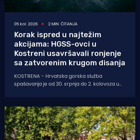
05 kol. 2026
2 MIN. ČITANJA
Korak ispred u najtežim
akcijama: HGSS-ovci u
Kostreni usavršavali ronjenje
sa zatvorenim krugom disanja
KOSTRENA - Hrvatska gorska služba
spašavanja je od 30. srpnja do 2. kolovoza u
Kostreni uspješno provela crossover tečaj
ronjenja za