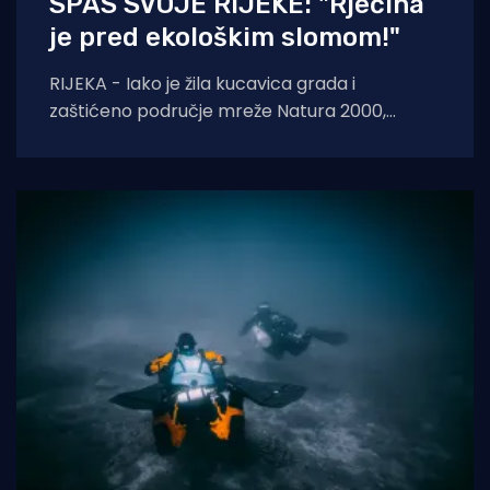
SPAS SVOJE RIJEKE: "Rječina
je pred ekološkim slomom!"
RIJEKA - Iako je žila kucavica grada i
zaštićeno područje mreže Natura 2000,
Rječina se sustavno uništava i pretvara u
odvodni