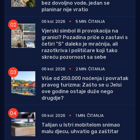
bez dovoljno vode, jedan se
planinar nije vratio
06 kol. 2026
5 MIN. ČITANJA
Vjerski simbol ili provokacija na
granici? Pozadina priče o zastavi s
četiri "S" daleko je mračnija, ali
razotkriva i političare koji tako
skreću pozornost sa sebe
06 kol. 2026
2 MIN. ČITANJA
Više od 250.000 noćenja i povratak
pravog turizma: Zašto se u Jelsi
ove godine ostaje duže nego
drugdje?
06 kol. 2026
1 MIN. ČITANJA
Talijan u Istri mobitelom snimao
malu djecu, uhvatio ga zaštitar