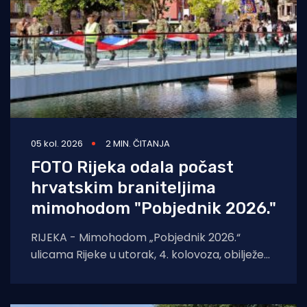
05 kol. 2026
2 MIN. ČITANJA
FOTO Rijeka odala počast
hrvatskim braniteljima
mimohodom "Pobjednik 2026."
RIJEKA - Mimohodom „Pobjednik 2026.“
ulicama Rijeke u utorak, 4. kolovoza, obilježeni
su Dan pobjede i domovinske zahvalnosti,
Dan hrvatskih branitelja