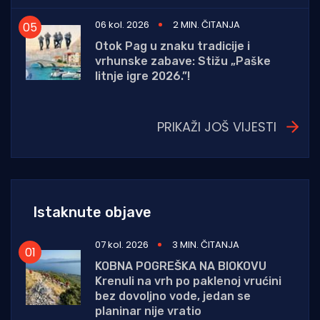
06 kol. 2026
2 MIN. ČITANJA
Otok Pag u znaku tradicije i
vrhunske zabave: Stižu „Paške
litnje igre 2026.”!
PRIKAŽI JOŠ VIJESTI
Istaknute objave
07 kol. 2026
3 MIN. ČITANJA
KOBNA POGREŠKA NA BIOKOVU
Krenuli na vrh po paklenoj vrućini
bez dovoljno vode, jedan se
planinar nije vratio