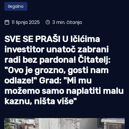
ilegalno
Turizam i nautika
Pomorstvo
11 lipnja 2025
3 min. čitanja
Ribolov
SVE SE PRAŠI U Ičićima
Ekologija
investitor unatoč zabrani
Tradicija i kultura
radi bez pardona! Čitatelj:
"Ovo je grozno, gosti nam
odlaze!" Grad: "Mi mu
možemo samo naplatiti malu
kaznu, ništa više"