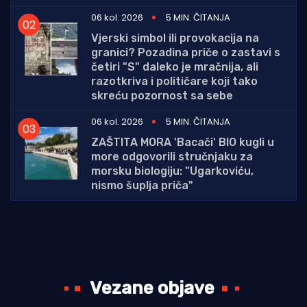
06 kol. 2026
5 MIN. ČITANJA
Vjerski simbol ili provokacija na
granici? Pozadina priče o zastavi s
četiri "S" daleko je mračnija, ali
razotkriva i političare koji tako
skreću pozornost sa sebe
06 kol. 2026
5 MIN. ČITANJA
ZAŠTITA MORA 'Bacači' BIO kugli u
more odgovorili stručnjaku za
morsku biologiju: "Ugarkoviću,
nismo šuplja priča"
Vezane objave