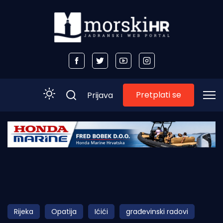
Pretplati se
Prijava
Početna
Morski plus
Morski TV
Obala
Rijeka
Opatija
Ićići
građevinski radovi
Otoci