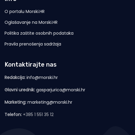
O portalu Morski.HR
Oglašavanje na Morski.HR
Politika zaštite osobnih podataka
Pravila prenošenja sadržaja
Kontaktirajte nas
Redakcija:
info@morski.hr
Glavni urednik:
gasparjurica@morski.hr
Marketing:
marketing@morski.hr
Telefon:
+385 1 551 35 12