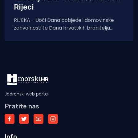
Rijeci
RIJEKA - Uoči Dana pobjede i domovinske
zahvalnosti te Dana hrvatskih branitelja
završeni su građevinski radovi na uređenju
spomen-obilježja u
Jadranski web portal
Pratite nas
Info