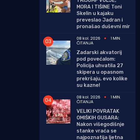
TRIJUMF VOLJE,
MORA I TIŠINE Toni
Skelin u kajaku
preveslao Jadran i
pronašao duševni mir
08 kol. 2026
1 MIN.
ČITANJA
Zadarski akvatorij
pod povećalom:
Policija uhvatila 27
skipera u opasnom
prekršaju, evo kolike
su kazne!
08 kol. 2026
1 MIN.
ČITANJA
VELIKI POVRATAK
OMIŠKIH GUSARA:
Nakon višegodišnje
stanke vraća se
najpoznatija ljetna