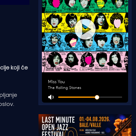
ije koji će
pljanje
oslov.