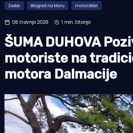
Zadar
Biograd na Moru
motociklist
Pomorstvo
Ribolov
08 travnja 2026
1 min. čitanja
Ekologija
ŠUMA DUHOVA Poziva
Tradicija i kultura
motoriste na tradici
motora Dalmacije