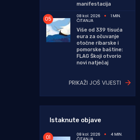
manifestacija
08 kol. 2026
1 MIN.
ČITANJA
Više od 339 tisuća
eura za očuvanje
otočne ribarske i
pomorske baštine:
FLAG Škoji otvorio
novi natječaj
PRIKAŽI JOŠ VIJESTI
Istaknute objave
08 kol. 2026
4 MIN.
ČITANJA