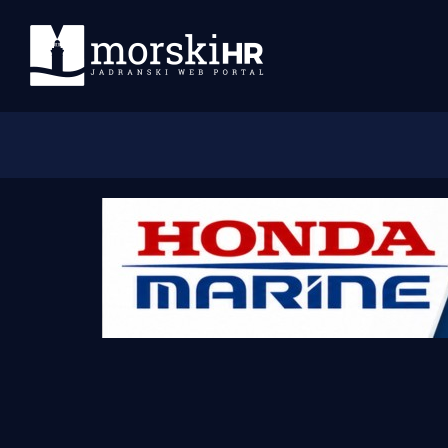
Početna
Morski plus
Morski TV
Obala
Otoci
Turizam i nautika