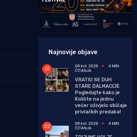
Najnovije objave
08 kol. 2026
4 MIN.
ČITANJA
VRATIO SE DUH
STARE DALMACIJE
Pogledajte kako je
Kolište na jednu
večer oživjelo običaje
privlačkih predaka!
08 kol. 2026
4 MIN.
ČITANJA