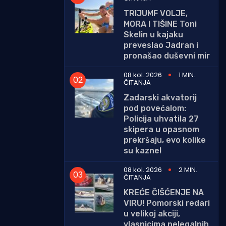
TRIJUMF VOLJE,
MORA I TIŠINE Toni
Skelin u kajaku
preveslao Jadran i
pronašao duševni mir
08 kol. 2026
1 MIN.
ČITANJA
Zadarski akvatorij
pod povećalom:
Policija uhvatila 27
skipera u opasnom
prekršaju, evo kolike
su kazne!
08 kol. 2026
2 MIN.
ČITANJA
KREĆE ČIŠĆENJE NA
VIRU! Pomorski redari
u velikoj akciji,
vlasnicima nelegalnih